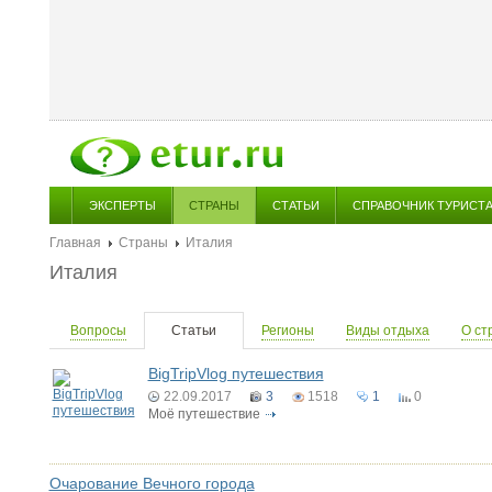
ЭКСПЕРТЫ
СТРАНЫ
СТАТЬИ
СПРАВОЧНИК ТУРИСТ
Главная
Страны
Италия
Италия
Вопросы
Статьи
Регионы
Виды отдыха
О ст
BigTripVlog путешествия
22.09.2017
3
1518
1
0
Моё путешествие
Очарование Вечного города