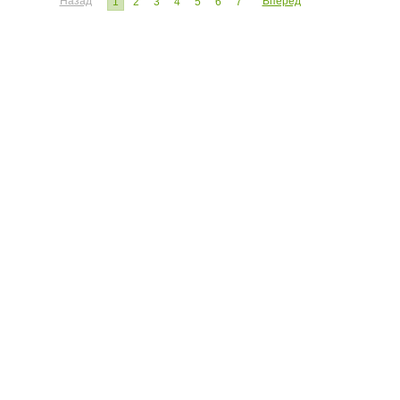
Назад
Вперед
1
2
3
4
5
6
7
ЧИТАТЕЛЮ:
ЭКСПЕРТУ:
Личный кабинет
Личный ка