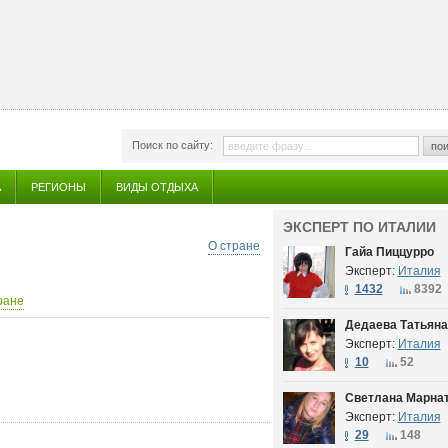
Поиск по сайту:
пои
А
РЕГИОНЫ
ВИДЫ ОТДЫХА
ЭКСПЕРТ ПО ИТАЛИИ
О стране
Гайа Пиццурро
Эксперт:
Италия
1432
8392
ране
Дедаева Татьяна
Эксперт:
Италия
10
52
Светлана Марна
Эксперт:
Италия
29
148