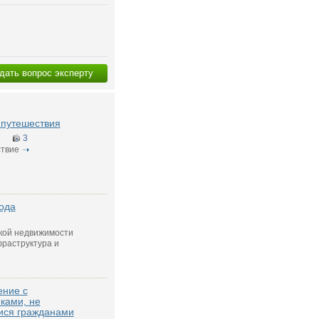
дать вопрос эксперту
g путешествия
7
3
твие
ода
кой недвижимости
раструктура и
ение с
ками, не
ся гражданами