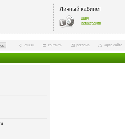
Личный кабинет
вход
регистрация
etur.ru
контакты
реклама
карта сайта
ск
ти