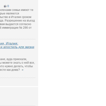
0
 членами семьи имеют те
орые являются
ьство в Италии сроком
ода. Разрешение на въезд
вам выдается согласно
об иммиграции № 286 от
ия, Италия:
 и апостиль для жизни
ране, куда приехали,
ы можете знать о ней все,
 что нужно делать, чтобы
есте как дома?