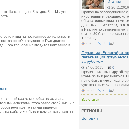
Италии
20.11.2016
рью. На календаре был декабрь. Мы уже
Правом на воссоединение с
илеты.
иностранные граждане, кот
обладателями вида на жител
действия не менее одного г
в Италию по семейным моти
статье 30 Сводного закона 
ство или вид на постоянное жительство, в
1998 года.
вок в закон «О гражданстве РФ» должен
2679
0
0
данного требования вводится наказание в
Германия, Великобритан
легализация документов
за рубежом.
24.06.2015
0
Представьте: вы в другой ст
чтобы жить и развиваться. В
но не быть в курсе главного:
чувствовать себя на новом м
екты.
3280
7
0
нственный раз ко мне обратилась пара,
Все статьи
овыми аспектами этого этапа своей жизни в
росов речь идет о так называемой
РЕГИОНЫ
на работу, учебу или (случается и так) на
Венеция