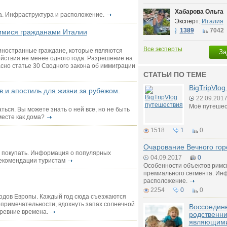
Хабарова Ольга
а. Инфраструктура и расположение.
Эксперт:
Италия
1389
7042
имися гражданами Италии
Все эксперты
иностранные граждане, которые являются
За
йствия не менее одного года. Разрешение на
сно статье 30 Сводного закона об иммиграции
СТАТЬИ ПО ТЕМЕ
BigTripVlo
 и апостиль для жизни за рубежом.
22.09.201
Моё путешес
аться. Вы можете знать о ней все, но не быть
месте как дома?
1518
1
0
Очарование Вечного гор
что покупать. Информация о популярных
04.09.2017
0
рекомендации туристам
Особенности объектов римс
премиального сегмента. Инф
расположение.
2254
0
0
родов Европы. Каждый год сюда съезжаются
опримечательности, вдохнуть запах солнечной
Воссоедин
древние времена.
родственни
являющими