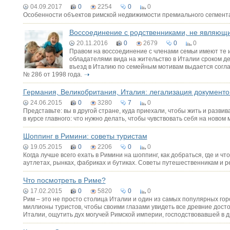
04.09.2017
0
2254
0
0
Особенности объектов римской недвижимости премиального сегмент
Воссоединение с родственниками, не являющ
20.11.2016
0
2679
0
0
Правом на воссоединение с членами семьи имеют те 
обладателями вида на жительство в Италии сроком де
въезд в Италию по семейным мотивам выдается согла
№ 286 от 1998 года.
Германия, Великобритания, Италия: легализация документов
24.06.2015
0
3280
7
0
Представьте: вы в другой стране, куда приехали, чтобы жить и развив
в курсе главного: что нужно делать, чтобы чувствовать себя на новом 
Шоппинг в Римини: советы туристам
19.05.2015
0
2206
0
0
Когда лучше всего ехать в Римини на шоппинг, как добраться, где и 
аутлетах, рынках, фабриках и бутиках. Советы путешественникам и 
Что посмотреть в Риме?
17.02.2015
0
5820
0
0
Рим – это не просто столица Италии и один из самых популярных го
миллионы туристов, чтобы своими глазами увидеть все древние дост
Италии, ощутить дух могучей Римской империи, господствовавшей в 