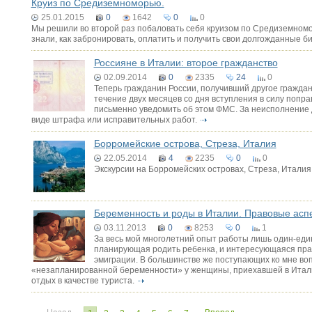
Круиз по Средиземноморью.
25.01.2015
0
1642
0
0
Мы решили во второй раз побаловать себя круизом по Средиземномо
знали, как забронировать, оплатить и получить свои долгожданные б
Россияне в Италии: второе гражданство
02.09.2014
0
2335
24
0
Теперь гражданин России, получивший другое граждан
течение двух месяцев со дня вступления в силу попра
письменно уведомить об этом ФМС. За неисполнение 
виде штрафа или исправительных работ.
Борромейские острова, Стреза, Италия
22.05.2014
4
2235
0
0
Экскурсии на Борромейских островах, Стреза, Италия
Беременность и роды в Италии. Правовые асп
03.11.2013
0
8253
0
1
За весь мой многолетний опыт работы лишь один-еди
планирующая родить ребенка, и интересующаяся прав
эмиграции. В большинстве же поступающих ко мне воп
«незапланированной беременности» у женщины, приехавшей в Италию 
отдых в качестве туриста.