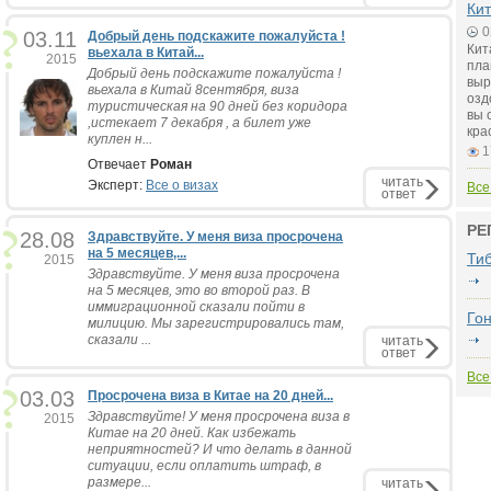
Кит
0
03.11
Добрый день подскажите пожалуйста !
Кит
вьехала в Китай...
2015
пла
Добрый день подскажите пожалуйста !
выр
вьехала в Китай 8сентября, виза
озд
туристическая на 90 дней без коридора
вы 
,истекает 7 декабря , а билет уже
кра
куплен н...
1
Отвечает
Роман
читать
Эксперт:
Все о визах
Все
ответ
РЕ
28.08
Здравствуйте. У меня виза просрочена
на 5 месяцев,...
Ти
2015
Здравствуйте. У меня виза просрочена
на 5 месяцев, это во второй раз. В
иммиграционной сказали пойти в
Гон
милицию. Мы зарегистрировались там,
сказали ...
читать
ответ
Все
03.03
Просрочена виза в Китае на 20 дней...
Здравствуйте! У меня просрочена виза в
2015
Китае на 20 дней. Как избежать
неприятностей? И что делать в данной
ситуации, если оплатить штраф, в
размере...
читать