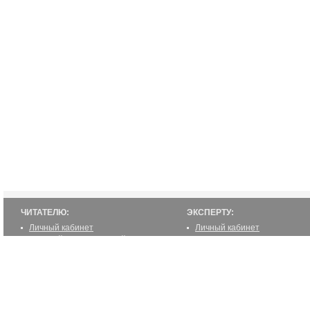
ЧИТАТЕЛЮ:
ЭКСПЕРТУ:
Личный кабинет
Личный кабинет
Настройка уведомлений
Написать статью
Написать статью
Как стать экспертом
Преимущества
Реклама
2000-2012 ©
ETUR.RU: эксперты по странам