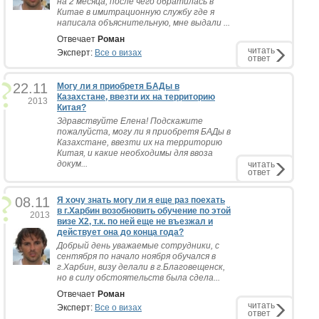
на 2 месяца, после чего обратилась в
Китае в имитрационную службу где я
написала объяснительную, мне выдали ...
Отвечает
Роман
читать
Эксперт:
Все о визах
ответ
22.11
Могу ли я приобретя БАДы в
Казахстане, ввезти их на территорию
2013
Китая?
Здравствуйте Елена! Подскажите
пожалуйста, могу ли я приобретя БАДы в
Казахстане, ввезти их на территорию
Китая, и какие необходимы для ввоза
докум...
читать
ответ
08.11
Я хочу знать могу ли я еще раз поехать
в г.Харбин возобновить обучение по этой
2013
визе Х2, т.к. по ней еще не въезжал и
действует она до конца года?
Добрый день уважаемые сотрудники, с
сентября по начало ноября обучался в
г.Харбин, визу делали в г.Благовещенск,
но в силу обстоятельств была сдела...
Отвечает
Роман
читать
Эксперт:
Все о визах
ответ