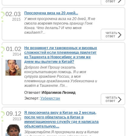
ответ
02.03
Просрочена виза на 20 дней...
У меня просрочена виза на 20 дней, Я не
2015
смогла вовремя пересечь границу Гонк
Конга. Что делать? И что меня
ожидает?...
читать
ответ
01.02
Не возникнет ли таможенных и визовых
сложностей если племянница прилетит
2014
из Ташкента в Новосибирс и этим же
днем мы вылетим в Китай?
Доброго дня! Прошу оказать
консультативную помощь. Я и моя
супруга граждане России, а моя
племянница гражданинка Узбекистана и
живёт в Ташкенте. Пл...
Отвечает
Ибрагимов Леонид
читать
Эксперт:
Узбекистан
ответ
09.12
Я просрочила визу в Китае на 2 месяца,
после чего обратилась в Китае в
2013
иммитрационную службу где я написала
объяснительную....
Здравствуйте.Я просрочила визу в Китае