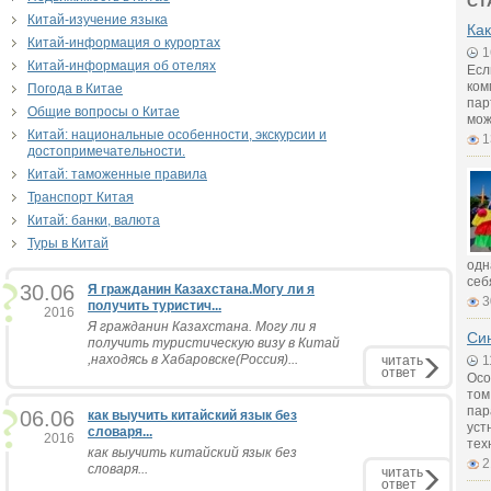
СТ
Китай-изучение языка
Как
Китай-информация о курортах
1
Китай-информация об отелях
Есл
ком
Погода в Китае
пар
Общие вопросы о Китае
мож
Китай: национальные особенности, экскурсии и
1
достопримечательности.
Китай: таможенные правила
Транспорт Китая
Китай: банки, валюта
Туры в Китай
одн
себ
30.06
Я гражданин Казахстана.Могу ли я
3
получить туристич...
2016
Я гражданин Казахстана. Могу ли я
Син
получить туристическую визу в Китай
,находясь в Хабаровске(Россия)...
читать
1
ответ
Осо
том
пар
06.06
как выучить китайский язык без
уст
словаря...
2016
тех
как выучить китайский язык без
2
словаря...
читать
ответ