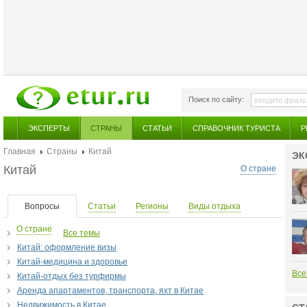
Поиск по сайту:
ЭКСПЕРТЫ
СТРАНЫ
СТАТЬИ
СПРАВОЧНИК ТУРИСТА
Р
Главная
Страны
Китай
ЭК
Китай
О стране
Вопросы
Статьи
Регионы
Виды отдыха
О стране
Все темы
Китай: оформление визы
Китай-медицина и здоровье
Все
Китай-отдых без турфирмы
Аренда апартаментов, транспорта, яхт в Китае
Недвижимость в Китае