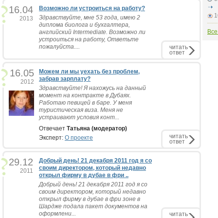
16.04
Возможно ли устроиться на работу?
1
Здравствуйте, мне 53 года, имею 2
2013
диплома биолога и бухгалтера,
Все
английский Intermediate. Возможно ли
устроиться на работу, Ответьте
пожалуйста....
читать
ответ
16.05
Можем ли мы уехать без проблем,
забрав зарплату?
2012
Здравствуйте! Я нахожусь на данный
момент на контракте в Дубаях.
Работаю певицей в баре. У меня
туристическая виза. Меня не
устраивают условия конт...
Отвечает
Татьяна (модератор)
читать
Эксперт:
О проекте
ответ
29.12
Добрый день! 21 декабря 2011 год я со
своим директором, который недавно
2011
открыл фирму в дубае в фри ..
Добрый день! 21 декабря 2011 год я со
своим директором, который недавно
открыл фирму в дубае в фри зоне в
Шардже подала пакет документов на
оформлени...
читать