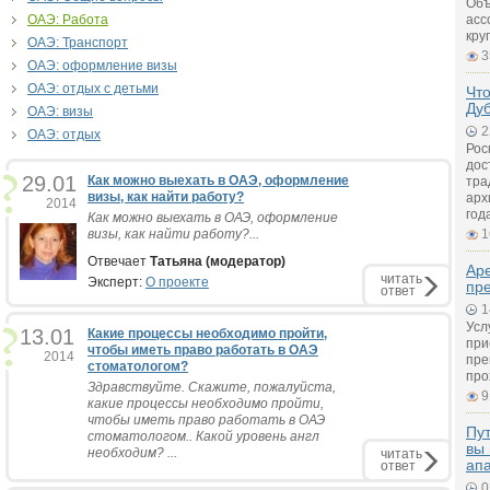
Объ
ОАЭ: Работа
асс
кру
ОАЭ: Транспорт
3
ОАЭ: оформление визы
ОАЭ: отдых с детьми
Что
Ду
ОАЭ: визы
2
ОАЭ: отдых
Рос
дос
29.01
Как можно выехать в ОАЭ, оформление
тра
визы, как найти работу?
арх
2014
год
Как можно выехать в ОАЭ, оформление
визы, как найти работу?...
1
Отвечает
Татьяна (модератор)
Ар
читать
Эксперт:
О проекте
пр
ответ
1
Усл
13.01
Какие процессы необходимо пройти,
при
чтобы иметь право работать в ОАЭ
2014
пре
стоматологом?
про
Здравствуйте. Скажите, пожалуйста,
9
какие процессы необходимо пройти,
чтобы иметь право работать в ОАЭ
Пут
стоматологом.. Какой уровень англ
вы 
необходим? ...
читать
ап
ответ
0