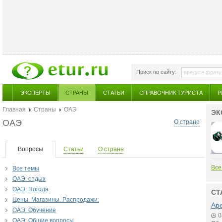
Поиск по сайту:
ЭКСПЕРТЫ
СТРАНЫ
СТАТЬИ
СПРАВОЧНИК ТУРИСТА
Р
Главная
Страны
ОАЭ
ЭК
ОАЭ
О стране
Вопросы
Статьи
О стране
Все
Все темы
ОАЭ: отдых
ОАЭ: Погода
СТ
Цены. Магазины. Распродажи.
Аре
ОАЭ: Обучение
0
ОАЭ: Общие вопросы