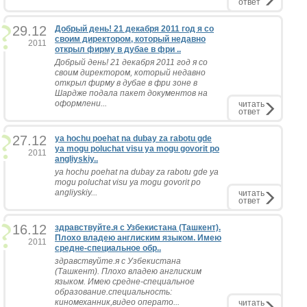
ответ
29.12
Добрый день! 21 декабря 2011 год я со
своим директором, который недавно
2011
открыл фирму в дубае в фри ..
Добрый день! 21 декабря 2011 год я со
своим директором, который недавно
открыл фирму в дубае в фри зоне в
Шардже подала пакет документов на
оформлени...
читать
ответ
27.12
ya hochu poehat na dubay za rabotu gde
ya mogu poluchat visu ya mogu govorit po
2011
angliyskiy..
ya hochu poehat na dubay za rabotu gde ya
mogu poluchat visu ya mogu govorit po
angliyskiy...
читать
ответ
16.12
здравствуйте.я с Узбекистана (Ташкент).
Плохо владею англиским языком. Имею
2011
средне-специальное обр..
здравствуйте.я с Узбекистана
(Ташкент). Плохо владею англиским
языком. Имею средне-специальное
образование.специальность:
киномеханник,видео операто...
читать