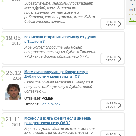
Здравствуйте, знакомый приглашает
мне в Дубай, визу сделает по
1
приглашению, он там живет и
работает, сам он армянин, жить будем
Все
будем вместе, хотел...
читать
ответ
19.05
Как можно отправить посылку из Дубая
в Ташкент?
2015
Я бы хотел спросить, как можно
отправить посылку из Дубая в Ташкент
?? В какие фирмы обращаться ???...
читать
ответ
26.12
Могу ли я получить рабочую визу в
Дубай, если у меня гепатит С?
2014
Скажите, у меня гепатит С, могу ли я
получить рабочую визу в Дубай с этой
болезнью?...
Отвечает
Роман
читать
Эксперт:
Все о визах
ответ
21.11
Можно ли взять кредит если имеешь
резедентскую визу ОАЭ?
2014
Здравствуйте. Можно ли взять кредит
если имеешь резедентскую визу ОАЭ?...
читать