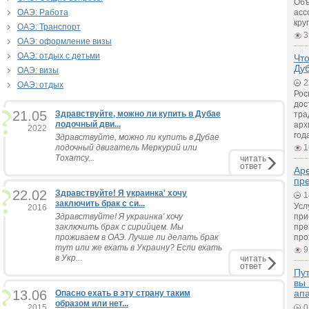
Объ
ОАЭ: Работа
асс
кру
ОАЭ: Транспорт
3
ОАЭ: оформление визы
ОАЭ: отдых с детьми
Что
Ду
ОАЭ: визы
2
ОАЭ: отдых
Рос
дос
21.05
Здравствуйте, можно ли купить в Дубае
тра
лодочный дви...
арх
2022
год
Здравствуйте, можно ли купить в Дубае
лодочный двигатель Меркурий или
1
Тохатсу...
читать
ответ
Ар
пр
22.02
Здравствуйте! Я украинка' хочу
1
заключить брак с си...
Усл
2016
Здравствуйте! Я украинка' хочу
при
заключить брак с сирийцем. Мы
пре
проживаем в ОАЭ. Лучше ли делать брак
про
тут или же ехать в Украину? Если ехать
9
в Укр...
читать
ответ
Пут
вы 
13.06
ап
Опасно ехать в эту страну таким
образом или нет...
2015
0