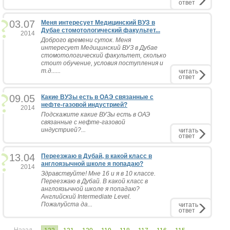
ответ
03.07
Меня интересует Медицинский ВУЗ в
Дубае стомотологический факультет...
2014
Доброго времени суток. Меня
интересует Медицинский ВУЗ в Дубае
стомотологический факультет, сколько
стоит обучение, условия поступления и
т.д......
читать
ответ
09.05
Какие ВУЗы есть в ОАЭ связанные с
нефте-газовой индустрией?
2014
Подскажите какие ВУЗы есть в ОАЭ
связанные с нефте-газовой
индустрией?...
читать
ответ
13.04
Переезжаю в Дубай, в какой класс в
англоязычной школе я попадаю?
2014
Здравствуйте! Мне 16 и я в 10 классе.
Переезжаю в Дубай. В какой класс в
англоязычной школе я попадаю?
Английский Intermediate Level.
Пожалуйста да...
читать
ответ