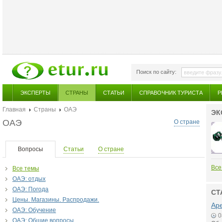
Поиск по сайту:
ЭКСПЕРТЫ
СТРАНЫ
СТАТЬИ
СПРАВОЧНИК ТУРИСТА
Р
Главная
Страны
ОАЭ
ЭК
ОАЭ
О стране
Вопросы
Статьи
О стране
Все
Все темы
ОАЭ: отдых
ОАЭ: Погода
СТ
Цены. Магазины. Распродажи.
Аре
ОАЭ: Обучение
0
ОАЭ: Общие вопросы