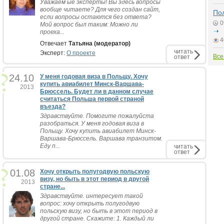
Уважаем ые эксперты! Вы здесь вопросы
вообще читаете? Для чего создан сайт,
По
если вопросы остаются без ответа?
0
Мой вопрос был таким: Можно ли
проеха...
4
Отвечает
Татьяна (модератор)
читать
Эксперт:
О проекте
Все
ответ
24.10
У меня годовая виза в Польщу. Хочу
купить авиабилет Минск-Варшава-
2013
Брюссель. Будет ли в данном случае
считаться Польша первой страной
въезда?
Здравствуйте. Помогите пожалуйста
разобраться. У меня годовая виза в
Польщу. Хочу купить авиабилет Минск-
Варшава-Брюссель. Варшава транзитом.
Еду п...
читать
ответ
01.08
Хочу открыть полугодвую польскую
визу, но быть в этот период в другой
2013
стране...
Здравствуйте. интересует такой
вопрос: хочу открыть полугодвую
польскую визу, но быть в этот период в
другой стране. Скажите: 1. Каждый ли