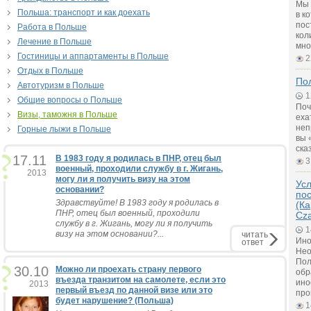
Мы 
Польша: транспорт и как доехать
в к
пос
Работа в Польше
кол
Лечение в Польше
мно
Гостиницы и аппартаменты в Польше
2
Отдых в Польше
Пол
Автотуризм в Польше
1
Общие вопросы о Польше
Поч
Визы, таможня в Польше
еха
неп
Горные лыжи в Польше
вы 
ска
17.11
В 1983 году я родилась в ПНР, отец был
3
военный, проходили службу в г. Жигань,
2013
могу ли я получить визу на этом
Ус
основании?
по
Здравствуйте! В 1983 году я родилась в
(Ка
ПНР, отец был военный, проходили
Cz
службу в г. Жигань, могу ли я получить
1
визу на этом основании?...
читать
Ино
ответ
Нео
Пол
30.10
Можно ли проехать страну первого
обр
въезда транзитом на самолете, если это
ино
2013
первый въезд по данной визе или это
про
будет нарушение? (Польша)
1