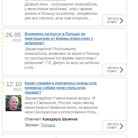
Добрый день ...подскажите пожалуйста,
у меня такая проблема...хочу с мужем
уехать в Польшу на работу...документы
уже все сделали, визу нам открыли,...
читать
ответ
26.05
Возможен ли въезд в Польшу по
приглашению от фирмы взрослому с
2013
ребенком?
Здравствуйте! Подскажите,
пожалуйста, возможен ли въезд в Польшу
по приглашению от фирмы взрослому с
ребенком? Т. Е. Дадут ли визу на ребенка
в слу...
читать
ответ
12.10
Какие справки и документы нужны для
перевоза собаки через польскую
2012
границу?
Здравствуйте! У меня такой вопрос. Я
живу в Смоленске, Россия, через месяц
переезжаю в Германию жить, на машине
через Белоруссию и естественно Поль...
Отвечает
Аркадиуш Шымчак
читать
Эксперт:
Польша
ответ