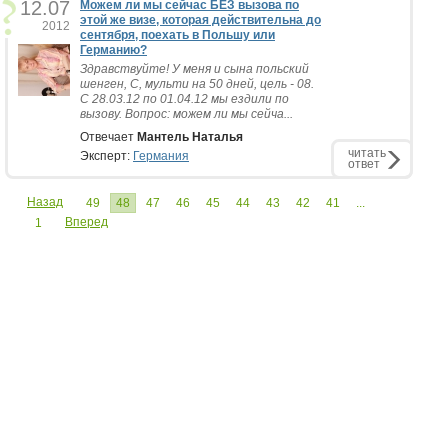
12.07
Можем ли мы сейчас БЕЗ вызова по
этой же визе, которая действительна до
2012
сентября, поехать в Польшу или
Германию?
Здравствуйте! У меня и сына польский
шенген, С, мульти на 50 дней, цель - 08.
С 28.03.12 по 01.04.12 мы ездили по
вызову. Вопрос: можем ли мы сейча...
Отвечает
Мантель Наталья
читать
Эксперт:
Германия
ответ
Назад
49
48
47
46
45
44
43
42
41
...
Вперед
1