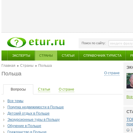
Поиск по сайту:
ЭКСПЕРТЫ
СТРАНЫ
СТАТЬИ
СПРАВОЧНИК ТУРИСТА
Р
Главная
Страны
Польша
ЭК
Польша
О стране
Вопросы
Статьи
О стране
Все
Все темы
Покупка недвижимости в Польше
СТ
Детский отдых в Польше
ТОП
Экскурсионные туры в Польшу
по
Обучение в Польше
1
Гражданство в Польше