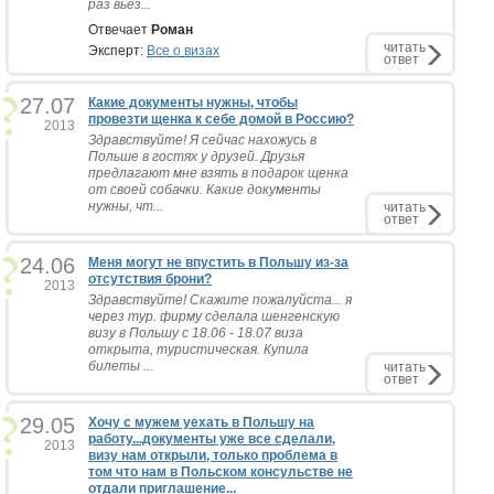
раз вьез...
Отвечает
Роман
читать
Эксперт:
Все о визах
ответ
27.07
Какие документы нужны, чтобы
провезти щенка к себе домой в Россию?
2013
Здравствуйте! Я сейчас нахожусь в
Польше в гостях у друзей. Друзья
предлагают мне взять в подарок щенка
от своей собачки. Какие документы
нужны, чт...
читать
ответ
24.06
Меня могут не впустить в Польшу из-за
отсутствия брони?
2013
Здравствуйте! Скажите пожалуйста... я
через тур. фирму сделала шенгенскую
визу в Польшу с 18.06 - 18.07 виза
открыта, туристическая. Купила
билеты ...
читать
ответ
29.05
Хочу с мужем уехать в Польшу на
работу...документы уже все сделали,
2013
визу нам открыли, только проблема в
том что нам в Польском консульстве не
отдали приглашение...