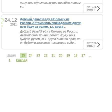
получили мультевизу при поездке летом
в...
читать
ответ
24.12
Добрый день! Я еду в Польшу из
России. Автомобиль принадлежит другу,
2011
но я буду за рулем, т.к. друга ..
Добрый день! Я еду в Польшу из России.
Автомобиль принадлежит другу, но я
буду за рулем, т.к. друга лишили прав, но
он будет в качестве пассажира сиде...
читать
ответ
Назад
25
24
23
22
21
20
19
18
17
...
Вперед
1