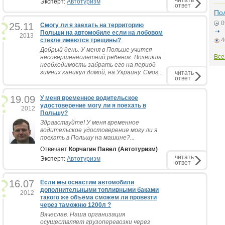
читать
Эксперт:
Автотуризм
ответ
По
0
25.11
Смогу ли я заехать на территорию
Польши на автомобиле если на лобовом
2013
стекле имеются трещины?
4
Добрый день. У меня в Польше учится
Все
несовершеннолетний ребенок. Возникла
необходимость забрать его на период
зимних каникул домой, на Украину. Смог...
читать
ответ
19.09
У меня временное водительское
удостоверение могу ли я поехать в
2012
Польшу?
Здравствуйте! У меня временное
водительское удостоверение могу ли я
поехать в Польшу на машине?...
Отвечает
Корчагин Павел (Автотуризм)
читать
Эксперт:
Автотуризм
ответ
16.07
Если мы оснастим автомобили
дополнительными топливными баками
2012
такого же объёма сможем ли провезти
через таможню 1200л ?
Вячеслав. Наша организация
осуществляет грузоперевозки через