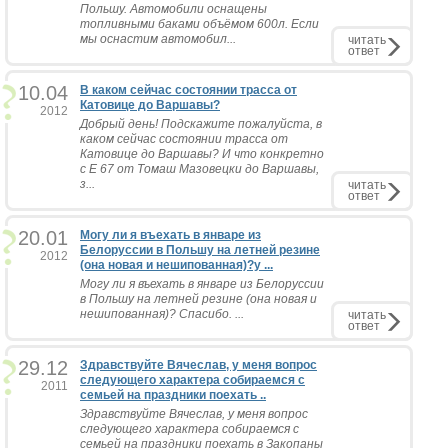
Польшу. Автомобили оснащены
топливными баками объёмом 600л. Если
мы оснастим автомобил...
читать
ответ
10.04
В каком сейчас состоянии трасса от
Катовице до Варшавы?
2012
Добрый день! Подскажите пожалуйста, в
каком сейчас состоянии трасса от
Катовице до Варшавы? И что конкретно
с Е 67 от Томаш Мазовецки до Варшавы,
з...
читать
ответ
20.01
Могу ли я въехать в январе из
Белоруссии в Польшу на летней резине
2012
(она новая и нешипованная)?у ...
Могу ли я въехать в январе из Белоруссии
в Польшу на летней резине (она новая и
нешипованная)? Спасибо. ...
читать
ответ
29.12
Здравствуйте Вячеслав, у меня вопрос
следующего характера собираемся с
2011
семьей на праздники поехать ..
Здравствуйте Вячеслав, у меня вопрос
следующего характера собираемся с
семьей на праздники поехать в Закопаны