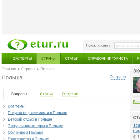
Поиск по сайту:
ЭКСПЕРТЫ
СТРАНЫ
СТАТЬИ
СПРАВОЧНИК ТУРИСТА
Р
Главная
Страны
Польша
ЭК
Польша
О стране
Вопросы
Статьи
О стране
Все
Все темы
Покупка недвижимости в Польше
СТ
Детский отдых в Польше
ТОП
Экскурсионные туры в Польшу
по
Обучение в Польше
1
Гражданство в Польше