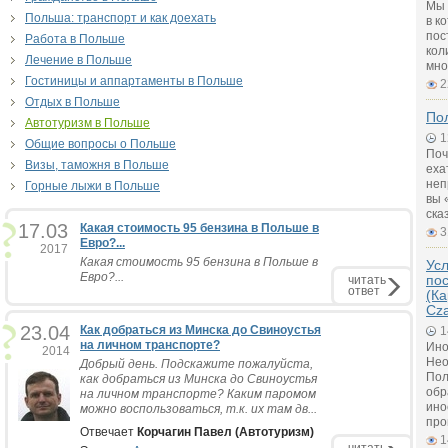
Мы 
Польша: транспорт и как доехать
в к
пос
Работа в Польше
кол
Лечение в Польше
мно
Гостиницы и аппартаменты в Польше
2
Отдых в Польше
Пол
Автотуризм в Польше
1
Общие вопросы о Польше
Поч
Визы, таможня в Польше
еха
неп
Горные лыжи в Польше
вы 
ска
17.03
Какая стоимость 95 бензина в Польше в
3
Евро?...
2017
Какая стоимость 95 бензина в Польше в
Ус
Евро?...
по
читать
ответ
(Ка
Cz
23.04
Как добраться из Минска до Свиноустья
1
на личном транспорте?
Ино
2014
Нео
Добрый день. Подскажите пожалуйста,
Пол
как добраться из Минска до Свиноустья
обр
на личном транспорте? Каким паромом
ино
можно воспользоваться, т.к. их там дв...
про
Отвечает
Корчагин Павел (Автотуризм)
1