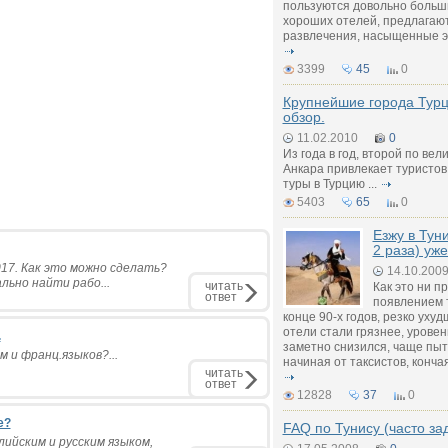
пользуются довольно больши
хороших отелей, предлагаю
развлечения, насыщенные э
3399
45
0
Крупнейшие города Турц
обзор.
11.02.2010
0
Из года в год, второй по вел
Анкара привлекает туристов
туры в Турцию ...
5403
65
0
Езжу в Тун
2 раза) уже
017. Как это можно сделать?
14.10.200
льно найти рабо...
читать
Как это ни п
ответ
появлением т
конце 90-х годов, резко уху
отели стали грязнее, урове
.
заметно снизился, чаще пыт
 и франц.языков?...
начиная от таксистов, конч
читать
ответ
12828
37
0
е?
FAQ по Тунису (часто з
лийским и русским языком,