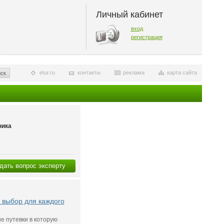
Личный кабинет
вход
регистрация
etur.ru
контакты
реклама
карта сайта
ск
ника
дать вопрос эксперту
 выбор для каждого
ие путевки в которую