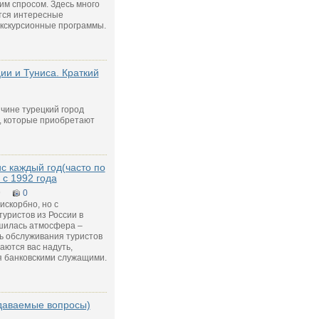
м спросом. Здесь много
тся интересные
кскурсионные программы.
ии и Туниса. Краткий
ичине турецкий город
, которые приобретают
ис каждый год(часто по
 с 1992 года
9
0
рискорбно, но с
уристов из России в
дшилась атмосфера –
нь обслуживания туристов
аются вас надуть,
ая банковскими служащими.
адаваемые вопросы)