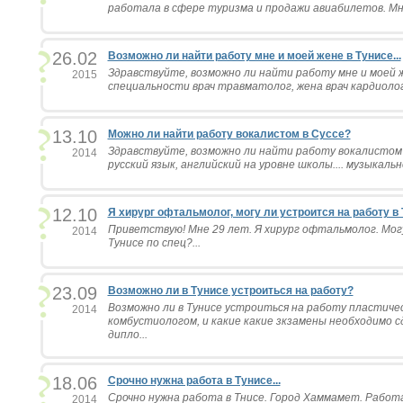
работала в сфере туризма и продажи авиабилетов. Мне
26.02
Возможно ли найти работу мне и моей жене в Тунисе...
Здравствуйте, возможно ли найти работу мне и моей же
2015
специальности врач травматолог, жена врач кардиолог.
13.10
Можно ли найти работу вокалистом в Суссе?
Здравствуйте, возможно ли найти работу вокалистом в
2014
русский язык, английский на уровне школы.... музыкальн
12.10
Я хирург офтальмолог, могу ли устроится на работу в
Приветствую! Мне 29 лет. Я хирург офтальмолог. Мог
2014
Тунисе по спец?...
23.09
Возможно ли в Тунисе устроиться на работу?
Возможно ли в Тунисе устроиться на работу пластиче
2014
комбустиологом, и какие какие зкзамены необходимо 
дипло...
18.06
Срочно нужна работа в Тунисе...
Срочно нужна работа в Тнисе. Город Хаммамет. Работа
2014