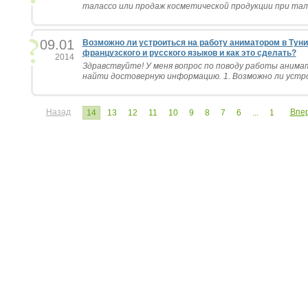
талассо или продаж косметической продукции при тала
09.01
Возможно ли устроиться на работу аниматором в Туни
французского и русского языков и как это сделать?
2014
Здравствуйте! У меня вопрос по поводу работы анимат
найти достоверную информацию. 1. Возможно ли устрои
Назад
Впе
14
13
12
11
10
9
8
7
6
...
1