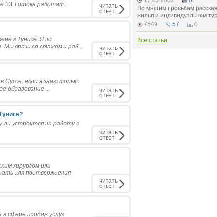
17.05.2008
0
 33. Готова работат...
читать
По многим просьбам расскаж
ответ
жилья и индивидуальном тур
7549
57
0
не в Тунисе. Я по
Все статьи
 Мы врачи со стажем и раб...
читать
ответ
 Суссе, если я знаю только
ое образование ...
читать
ответ
 Тунисе?
у ли устроится на работу в
читать
ответ
ским хирургом или
сдать для подтверждения
читать
ответ
 в сфере продаж услуг