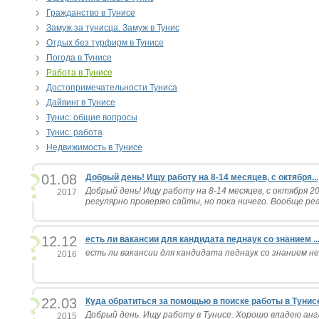
Гражданство в Тунисе
Замуж за тунисца. Замуж в Тунис
Отдых без турфирм в Тунисе
Погода в Тунисе
Работа в Тунисе
Достопримечательности Туниса
Дайвинг в Тунисе
Тунис: общие вопросы
Тунис: работа
Недвижимость в Тунисе
01.08
Добрый день! Ищу работу на 8-14 месяцев, с октября...
Добрый день! Ищу работу на 8-14 месяцев, с октября 2
2017
регулярно проверяю сайты, но пока ничего. Вообще реа
12.12
есть ли вакансии для кандидата педнаук со знанием ..
есть ли вакансии для кандидата педнаук со знанием нем
2016
22.03
Куда обратиться за помощью в поиске работы в Тунис
Добрый день. Ищу работу в Тунисе. Хорошо владею анг
2015