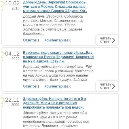
10.02
Добрый день, Вероника! Собираюсь
учиться в Москве. Слышала разные
2010
мнения о школе Бориса Эйдиса. Хот..
Добрый день, Вероника! Собираюсь
учиться в Москве. Слышала разные
мнения о школе Бориса Эйдиса.
Хотелось бы знать Ваше. Заранее
благодарю....
читать
Ответов:
1
Комментариев:
0
ответ
04.12
Вероника, подскажите пожалуйста...Еду
в апреле на Рюген (Германия). Конкретно
2009
на мыс Аркона. Есть ли..
Вероника, подскажите пожалуйста...Еду
в апреле на Рюген (Германия). Конкретно
на мыс Аркона. Есть ли в этом районе
туристическая база и услуги дайвинг...
читать
Ответов:
1
Комментариев:
0
ответ
22.11
Здравствуйте. Начну с того что я 0 в
дайвинге. Мне 43 и и вот решил
2009
попробовать поплавать под водой..
Здравствуйте. Начну с того что я 0 в
дайвинге. Мне 43 и и вот решил
попробовать поплавать под водой под
старость. Вероника, ответьте