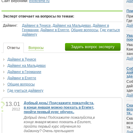
Сайт Вероники:
exotictime.ru
Дай
При
Эксперт отвечает на вопросы по темам:
При
Где
Дайвинг:
Дайвинг в Тунисе
,
Дайвинг на Мальдивах
,
Дайвинг в
Дай
Германии
,
Дайвинг в Египте
,
Общие вопросы
,
Где учиться
дайвингу
Ува
пор
Ува
Задать вопрос эксперту
Ответы
Вопросы
Как
зан
Дай
Дайвинг в Тунисе
Дайвинг на Мальдивах
Соб
Дайвинг в Германии
дай
зде
Дайвинг в Египте
Соб
Общие вопросы
дай
Где учиться дайвингу
здес
Дай
13.01
Добрый день! Подскажите пожалуйста,
Ска
в конце января можно поехать в Египет,
2012
воз
пройти первый курс обучен..
тя..
Добрый день! Подскажите пожалуйста,в
Ска
конце января можно поехать в Египет,
воз
пройти первый курс обучения по
тя...
дайвингу? Очень прельщает
Дай