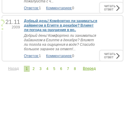
пожалуйста с ч...
читать
Ответов:
1
Комментариев:
0
ответ
21.11
Добрый день! Комфортно ли заниматься
дайвингом в Египте в декабре? Влияет
2009
ли погода на ощущения в во..
Добрый день! Комфортно ли заниматься
дайвингом в Египте в декабре? Влияет
ли погода на ощущения в воде? Спасибо
большое заранее за ответ!...
читать
Ответов:
1
Комментариев:
0
ответ
Назад
Вперед
1
2
3
4
5
6
7
8