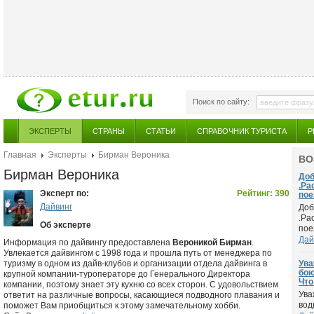
Поиск по сайту:
ЭКСПЕРТЫ
СТРАНЫ
СТАТЬИ
СПРАВОЧНИК ТУРИСТА
Р
Главная
Эксперты
Бирман Вероника
ВО
Бирман Вероника
Доб
.Ра
Эксперт по:
Рейтинг: 390
пое
Дайвинг
Доб
.Ра
Об эксперте
поех
Дай
Информация по дайвингу предоставлена
Вероникой Бирман
.
Увлекается дайвингом с 1998 года и прошла путь от менеджера по
туризму в одном из дайв-клубов и организации отдела дайвинга в
Ува
бою
крупной компании-туроператоре до Генерального Директора
Что
компании, поэтому знает эту кухню со всех сторон. С удовольствием
Ува
ответит на различные вопросы, касающиеся подводного плавания и
вод
поможет Вам приобщиться к этому замечательному хобби.