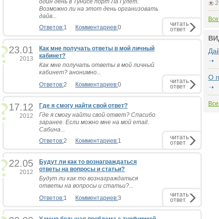
один день в Тунисе порт Ла Гулет.
2
Возможно ли на этот день организовать
дайв...
Все
читать
Ответов:
1
Комментариев:
0
ответ
ВИ
23.01
Как мне получать ответы в мой личный
Да
кабинет?
2013
Как мне получать ответы в мой личный
кабинет? анонимно...
О 
читать
Ответов:
2
Комментариев:
0
ответ
Все
17.12
Где я смогу найти свой ответ?
Где я смогу найти свой ответ? Спасибо
2012
заранее. Если можно мне на мой email.
Сабина...
читать
Ответов:
2
Комментариев:
1
ответ
22.05
Будут ли как то вознаграждаться
ответы на вопросы и статьи?
2012
Будут ли как то вознаграждаться
ответы на вопросы и статьи?...
читать
Ответов:
1
Комментариев:
3
ответ