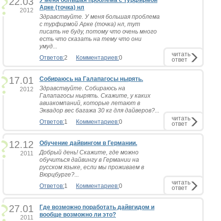
22.03
У меня большая проблема с турфирмой
Арке (точка) нл
2012
Здравствуйте. У меня большая проблема
с турфирмой Арке (точка) нл, тут
писать не буду, потому что очень много
есть что сказать на тему что они
умуд...
читать
Ответов:
2
Комментариев:
0
ответ
17.01
Собираюсь на Галапагосы нырять.
Здравствуйте. Собираюсь на
2012
Галапагосы нырять. Скажите, у каких
авиакомпаний, которые летают в
Эквадор вес багажа 30 кг для дайверов?...
читать
Ответов:
1
Комментариев:
0
ответ
12.12
Обучение дайвингом в Германии.
Добрый день! Скажите, где можно
2011
обучиться дайвингу в Германии на
русском языке, если мы проживаем в
Вюрцбурге?...
читать
Ответов:
1
Комментариев:
0
ответ
27.01
Где возможно поработать дайвгидом и
вообще возможно ли это?
2011