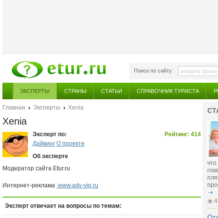
Поиск по сайту:
ЭКСПЕРТЫ
СТРАНЫ
СТАТЬИ
СПРАВОЧНИК ТУРИСТА
Р
Главная
Эксперты
Xenia
СТ
Xenia
Эксперт по:
Рейтинг: 414
Дайвинг
О проекте
Об эксперте
что
Модератор сайта Etur.ru
гла
пля
про
Интернет-реклама
www.adv-vip.ru
4
Эксперт отвечает на вопросы по темам:
От