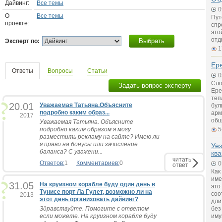
Дайвинг:
Все темы
0
О
Все темы
Пут
проекте:
спр
это
отд
Выбрать
Эксперт по:
1
Ер
Ответы
Вопросы
Статьи
0
Сло
Задать вопрос эксперту
Ере
теп
20.01
Уважаемая Татьяна.Объясните
бул
подробно каким образ...
арм
2017
общ
Уважаемая Татьяна. Объясните
подробно каким образом я могу
5
разместить рекламу на сайте? Имею ли
я право на бонусы или зачисление
Уез
баланса? С уважени...
ква
читать
Ответов:
1
Комментариев:
0
0
ответ
Как
име
31.05
На круизном корабле буду один день в
это
Тунисе порт Ла Гулет, возможно ли на
соо
2013
этот день организовать дайвинг?
дли
Здравствуйте. Помогите с ответом
без
если можете. На круизном корабле буду
иму