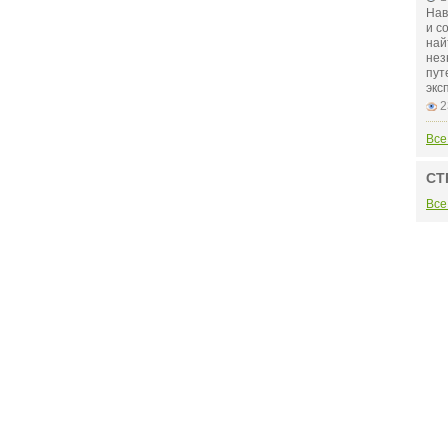
Нав
и с
най
нез
пут
экс
2
Все
СТ
Все