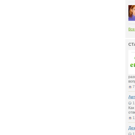
Все
СТ
раз
воп
7
Авт
1
Как
отв
1
Де
1