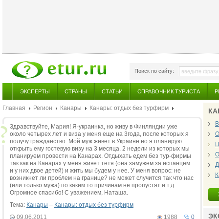
Поиск по сайту:
ЭКСПЕРТЫ
СТРАНЫ
СТАТЬИ
СПРАВОЧНИК ТУРИСТА
Р
Главная
Регион
Канары
Канары: отдых без турфирм
КА
В
Здравствуйте, Мария! Я-украинка, но живу в Финляндии уже
около четырех лет и виза у меня еще на 3года, после которых я
О
получу гражданство. Мой муж живет в Украине но я планирую
Ц
открыть ему гостевую визу на 3 месяца. 2 недели из которых мы
О
планируем провести на Канарах. Отдыхать едем без тур-фирмы
так как на Канарах у меня живет тетя (она замужем за испанцем
Д
и у них двое детей) и жить мы будем у нее. У меня вопрос: не
К
возникнет ли проблем на границе? не может случится так что нас
(или только мужа) по каким то причинам не пропустят и т.д.
Огромное спасибо! С уважением, Наташа.
Тема:
Канары
–
Канары: отдых без турфирм
ЭК
09.06.2011
1988
0