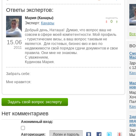
Ответы экспертов:
Мария (Канары)
оценить
0
Эксперт:
Канары
Добрый день, Наташа! Думаю, что вопрос ваш не
Все
совсем в сфере моей компетентности. Мой профиль
- туристические визы, а ваш вопрос таковым не
15.06
является. Для гостевых, бизнес-виз и виз по
ВО
2011
недвижимости свой порядок сдачи документов и свои
правила. Они мне не знакомы.
Смо
С уважением,
Мар
Кудинова Мария.
Здр
с 1
Кан
Забрать себе:
Мне нравится:
Мар
нов
Мар
Хоч
Задать свой вопрос эксперту
Пал
Кан
Нет комментариев
Здр
нед
Анонимный вход:
апа
Здр
Авторизация:
Логин и пароль
Мы 