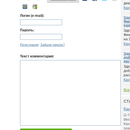
дек
Кан
Логин (e-mail):
Здр
Фин
еще
Пароль:
Здр
Фин
на 3
Кан
Регистрация
Забыли пароль?
Здр
Текст комментария:
доб
рас
Здр
доб
расс
Кан
Все
СТ
Кан
0
Мно
Кан
зна