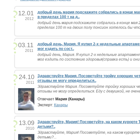
12.01
добрый день мария подскажите собрались в конце мая
в пределах 100 т на д..
2012
добрый день мария подскажите собрались в конце мая 
пределах 100 т на двоих полу понсион хотелось бы что
03.11
добрый день, Мария. Я купил 2-х недельные апартамен
мог ездить по сост..
2011
добрый день, Мария. Я купил 2-х недельные апартамент
мог ездить по состоянию здоровья(справка есть) и они 
24.10
Здравствуйте Мария. Посоветуйте тройку хороших чет
отзывы не могу определиться..
2011
Здравствуйте Мария. Посоветуйте тройку хороших че
отзывы не могу определиться. Еду с девушкой, не очень
Отвечает
Мария (Канары)
Эксперт:
Канары
13.09
Здравствуйте, Мария! Посоветуйте, на каком курорте
детьми?..
2010
Здравствуйте, Мария! Посоветуйте, на каком курорт
детьми?...