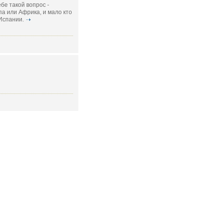
бе такой вопрос -
па или Африка, и мало кто
 Испании.