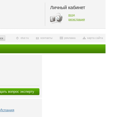
Личный кабинет
вход
регистрация
etur.ru
контакты
реклама
карта сайта
ск
дать вопрос эксперту
 Испания