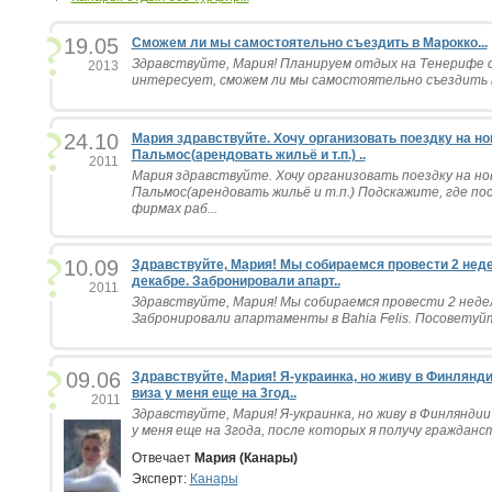
19.05
Сможем ли мы самостоятельно съездить в Марокко...
Здравствуйте, Мария! Планируем отдых на Тенерифе с 1
2013
интересует, сможем ли мы самостоятельно съездить в 
24.10
Мария здравствуйте. Хочу организовать поездку на но
Пальмос(арендовать жильё и т.п.) ..
2011
Мария здравствуйте. Хочу организовать поездку на нов
Пальмос(арендовать жильё и т.п.) Подскажите, где п
фирмах раб...
10.09
Здравствуйте, Мария! Мы собираемся провести 2 неде
декабре. Забронировали апарт..
2011
Здравствуйте, Мария! Мы собираемся провести 2 недел
Забронировали апартаменты в Bahia Felis. Посоветуйте
09.06
Здравствуйте, Мария! Я-украинка, но живу в Финлянди
виза у меня еще на 3год..
2011
Здравствуйте, Мария! Я-украинка, но живу в Финляндии
у меня еще на 3года, после которых я получу гражданст
Отвечает
Мария (Канары)
Эксперт:
Канары