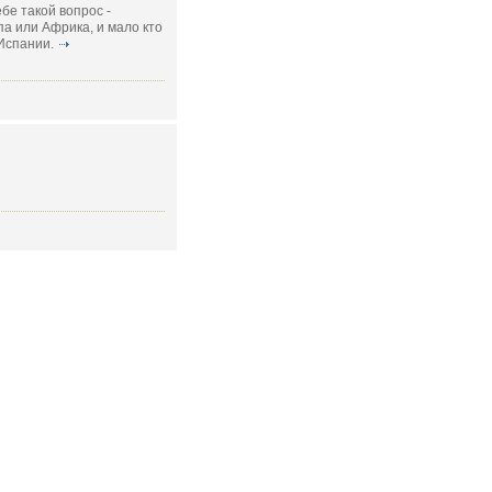
бе такой вопрос -
па или Африка, и мало кто
 Испании.