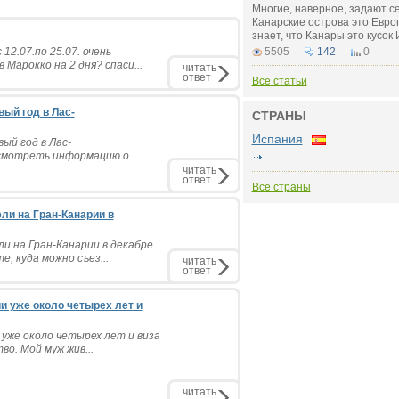
Многие, наверное, задают се
Канарские острова это Евро
знает, что Канары это кусок
2.07.по 25.07. очень
5505
142
0
Марокко на 2 дня? спаси...
читать
ответ
Все статьи
вый год в Лас-
СТРАНЫ
Испания
ый год в Лас-
осмотреть информацию о
читать
ответ
Все страны
ли на Гран-Канарии в
и на Гран-Канарии в декабре.
, куда можно съез...
читать
ответ
и уже около четырех лет и
 уже около четырех лет и виза
во. Мой муж жив...
читать