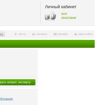
Личный кабинет
вход
регистрация
etur.ru
контакты
реклама
карта сайта
ск
дать вопрос эксперту
 Испания