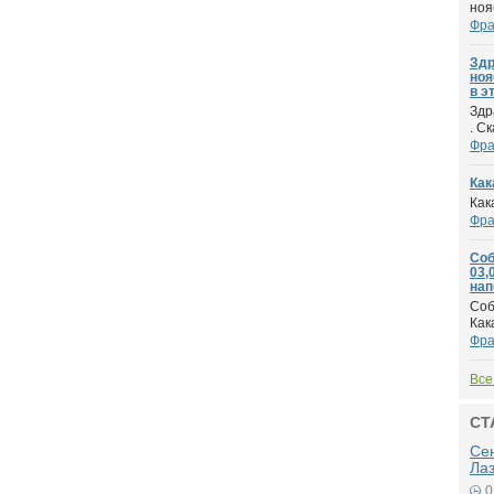
ноя
Фра
Здр
ноя
в эт
Здр
. С
Фра
Как
Как
Фра
Соб
03,
нап
Соб
Как
Фра
Все
СТ
Се
Ла
0