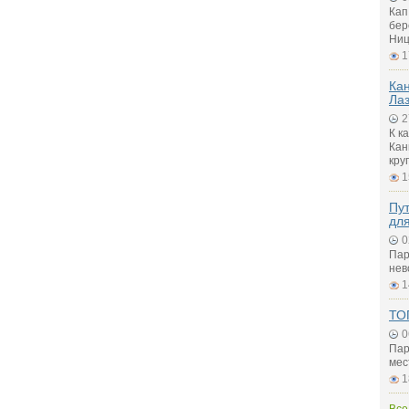
Кап
бер
Ниц
1
Ка
Ла
2
К к
Кан
кру
1
Пу
для
0
Пар
нев
1
ТО
0
Пар
мес
1