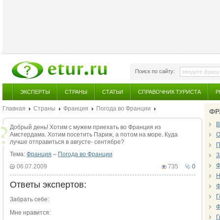
Поиск по сайту:
ЭКСПЕРТЫ
СТРАНЫ
СТАТЬИ
СПРАВОЧНИК ТУРИСТА
Р
Главная
Страны
Франция
Погода во Франции
ФР
В
Добрый день! Хотим с мужем приехать во Франция из
Амстердама. Хотим посетить Париж, а потом на море. Куда
О
лучше отправиться в августе- сентябре?
П
Тема:
Франция
–
Погода во Франции
З
Ф
06.07.2009
735
0
Н
Ответы экспертов:
Ф
Г
Забрать себе:
Ф
Мне нравится:
Г