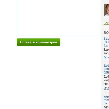
Все
ВО
Здр
но 
Оставить комментарий
а ..
Здр
воп
Фра
Доб
инф
впр
Доб
инф
впро
Фра
здр
ноя
п..
здр