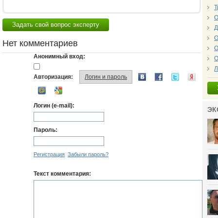
Т
О
Задать свой вопрос эксперту
Д
О
Нет комментариев
О
Анонимный вход:
О
Л
Авторизация:
Логин и пароль
Логин (e-mail):
ЭК
Пароль:
Регистрация
Забыли пароль?
Текст комментария: