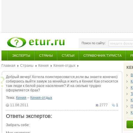
Поиск по сайту:
ЭКСПЕРТЫ
СТРАНЫ
СТАТЬИ
СПРАВОЧНИК ТУРИСТА
Р
Главная
Страны
Кения
Кения-отдых
КЕ
В
Добрый вечер! Хотела поинтересоватся,если вы знаете конечно)
собираюсь выйти замуж за кенийца и жить в Кении! Как относятся
К
там люди к белой расе населения? И на сколько трудно
К
оформляется брак?
Т
Тема:
Кения
–
Кения-отдых
К
11.08.2011
2777
1
П
К
Ответы экспертов:
Забрать себе: