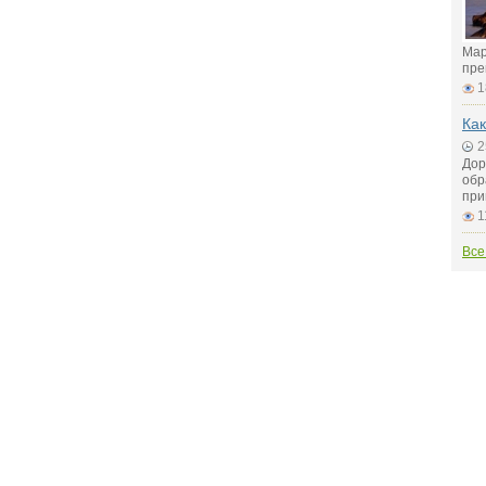
Мар
пре
1
Как
2
Дор
обр
при
1
Все