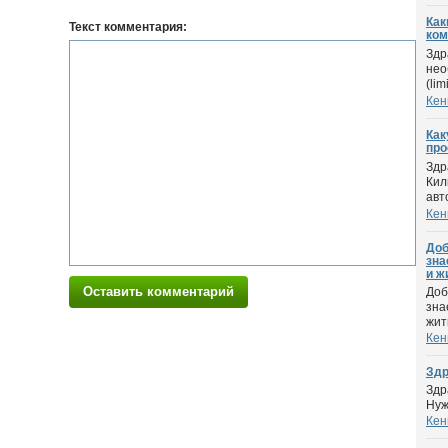
Как
Текст комментария:
ком
Здр
нео
(limi
Кен
Как
про
Здр
Кил
авто
Кен
Доб
зна
и ж
Оставить комментарий
Доб
зна
жить
Кен
Здр
Здр
Нуж
Кен