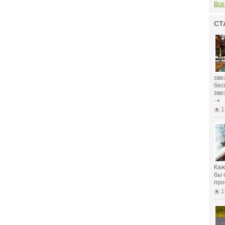
Все
СТ
зве
бес
зве
1
Каж
бы 
про
1