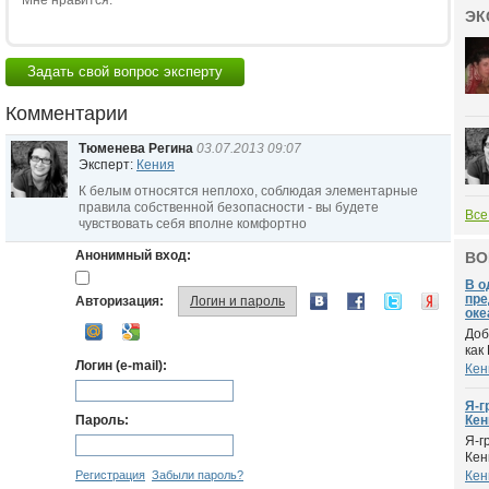
Мне нравится:
ЭК
Задать свой вопрос эксперту
Комментарии
Тюменева Регина
03.07.2013 09:07
Эксперт:
Кения
К белым относятся неплохо, соблюдая элементарные
правила собственной безопасности - вы будете
Все
чувствовать себя вполне комфортно
Анонимный вход:
ВО
В о
пре
Авторизация:
Логин и пароль
оке
Доб
как
Логин (e-mail):
Кен
Я-г
Пароль:
Кен
Я-г
Кен
Регистрация
Забыли пароль?
Кен