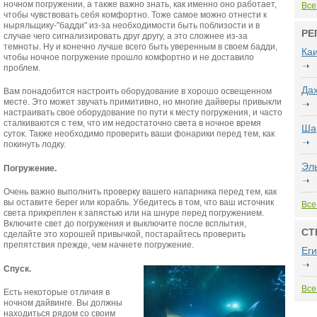
ночном погружении, а также важно знать, как именно оно работает,
Все
чтобы чувствовать себя комфортно. Тоже самое можно отнести к
ныряльщику-"бадди" из-за необходимости быть поблизости и в
РЕ
случае чего сигнализировать друг другу, а это сложнее из-за
темноты. Ну и конечно лучше всего быть уверенным в своем бадди,
Ка
чтобы ночное погружение прошло комфортно и не доставило
проблем.
Да
Вам понадобится настроить оборудование в хорошо освещенном
месте. Это может звучать примитивно, но многие дайверы привыкли
настраивать свое оборудование по пути к месту погружения, и часто
сталкиваются с тем, что им недостаточно света в ночное время
Ша
суток. Также необходимо проверить ваши фонарики перед тем, как
покинуть лодку.
Эл
Погружение.
Очень важно выполнить проверку вашего напарника перед тем, как
вы оставите берег или корабль. Убедитесь в том, что ваш источник
Все
света прикреплен к запястью или на шнуре перед погружением.
Включите свет до погружения и выключите после всплытия,
СТ
сделайте это хорошей привычкой, постарайтесь проверить
препятствия прежде, чем начнете погружение.
Еги
Спуск.
Все
Есть некоторые отличия в
ночном дайвинге. Вы должны
находиться рядом со своим