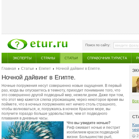
Поиск по сайту:
ЭКСПЕРТЫ
СТРАНЫ
СТАТЬИ
СПРАВОЧНИК ТУРИСТА
Р
Главная
Статьи
Египет
Ночной дайвинг в Египте.
ЭК
Ночной дайвинг в Египте.
Ночные погружения несут совершенно новые ощущения. В первый
раз, когда вы опускаетесь в темноту, приходит понимание того, что
это совершенно другой подводный мир, нежели днем. Даже при том,
что этот мир кажется слегка угрожающим, через некоторое время вы
Все
поймете, что в ночных погружениях нет ничего столь страшного,
чтобы волноваться, и, погружаясь в ночное Красное море, вы
получите гораздо больше удовольствия, чем от подводного
СТ
плавания в дневные часы.
Что вы увидите ночью
?
Как
Риф оживает ночью и пестрит
че
изобилием красок подводной
2
жизни. Большинство рыб,