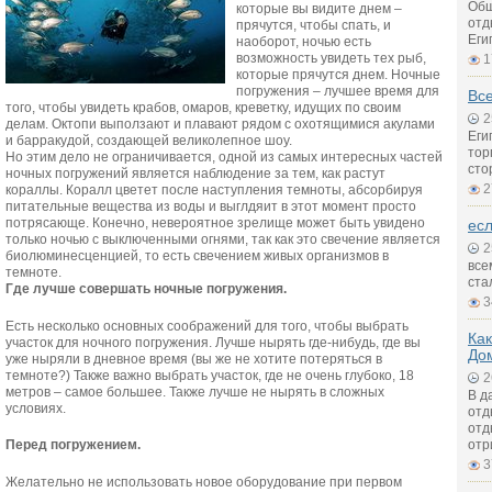
Общ
которые вы видите днем –
отд
прячутся, чтобы спать, и
Еги
наоборот, ночью есть
возможность увидеть тех рыб,
1
которые прячутся днем. Ночные
погружения – лучшее время для
Все
того, чтобы увидеть крабов, омаров, креветку, идущих по своим
2
делам. Октопи выползают и плавают рядом с охотящимися акулами
Еги
и барракудой, создающей великолепное шоу.
тор
Но этим дело не ограничивается, одной из самых интересных частей
сто
ночных погружений является наблюдение за тем, как растут
2
кораллы. Коралл цветет после наступления темноты, абсорбируя
питательные вещества из воды и выглдяит в этот момент просто
потрясающе. Конечно, невероятное зрелище может быть увидено
есл
только ночью с выключенными огнями, так как это свечение является
2
биолюминесценцией, то есть свечением живых организмов в
все
темноте.
ста
Где лучше совершать ночные погружения.
3
Есть несколько основных соображений для того, чтобы выбрать
Как
участок для ночного погружения. Лучше нырять где-нибудь, где вы
До
уже ныряли в дневное время (вы же не хотите потеряться в
темноте?) Также важно выбрать участок, где не очень глубоко, 18
2
метров – самое большее. Также лучше не нырять в сложных
В д
условиях.
отд
отд
отр
Перед погружением.
3
Желательно не использовать новое оборудование при первом