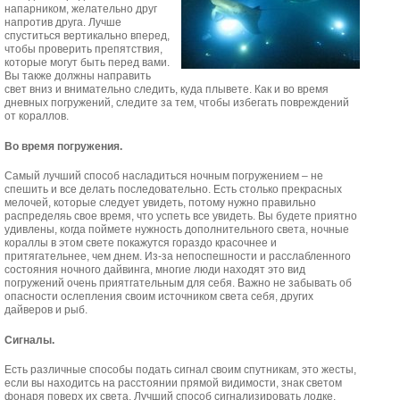
напарником, желательно друг
напротив друга. Лучше
спуститься вертикально вперед,
чтобы проверить препятствия,
которые могут быть перед вами.
Вы также должны направить
свет вниз и внимательно следить, куда плывете. Как и во время
дневных погружений, следите за тем, чтобы избегать повреждений
от кораллов.
Во время погружения.
Самый лучший способ насладиться ночным погружением – не
спешить и все делать последовательно. Есть столько прекрасных
мелочей, которые следует увидеть, потому нужно правильно
распределяь свое время, что успеть все увидеть. Вы будете приятно
удивлены, когда поймете нужность дополнительного света, ночные
кораллы в этом свете покажутся гораздо красочнее и
притягательнее, чем днем. Из-за непоспешности и расслабленного
состояния ночного дайвинга, многие люди находят это вид
погружений очень приятгательным для себя. Важно не забывать об
опасности ослепления своим источником света себя, других
дайверов и рыб.
Сигналы.
Есть различные способы подать сигнал своим спутникам, это жесты,
если вы находитсь на расстоянии прямой видимости, знак светом
фонаря поверх их света. Лучший способ сигнализировать лодке,