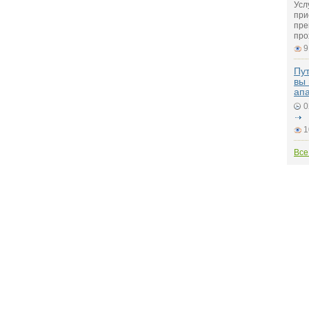
Усл
при
пре
про
9
Пут
вы 
ап
0
1
Все