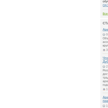
обу
ОА
Все
СТ
Аре
0
Объ
асс
кру
3
Что
Ду
2
Рос
дос
тра
арх
год
1
Ар
пр
1