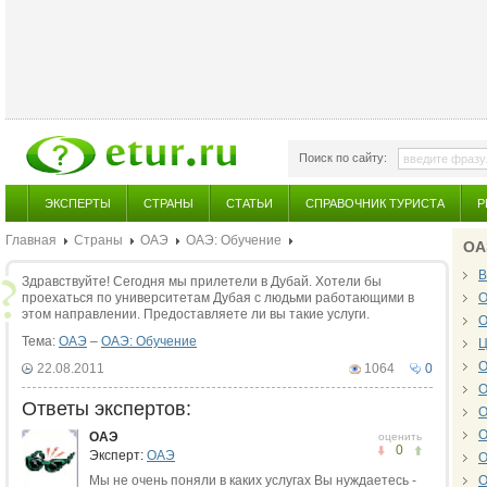
Поиск по сайту:
ЭКСПЕРТЫ
СТРАНЫ
СТАТЬИ
СПРАВОЧНИК ТУРИСТА
Р
Главная
Страны
ОАЭ
ОАЭ: Обучение
ОА
В
Здравствуйте! Сегодня мы прилетели в Дубай. Хотели бы
проехаться по университетам Дубая с людьми работающими в
О
этом направлении. Предоставляете ли вы такие услуги.
О
Тема:
ОАЭ
–
ОАЭ: Обучение
Ц
О
22.08.2011
1064
0
О
Ответы экспертов:
О
О
ОАЭ
оценить
0
Эксперт:
ОАЭ
О
Мы не очень поняли в каких услугах Вы нуждаетесь -
О