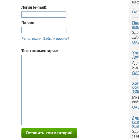
неф
...
Логин (e-mail):
ОА
Пер
Пароль:
шко
Здр
Дуб
Регистрация
Забыли пароль?
ОА
Текст комментария:
Хот
Дуб
Здр
Хот
ОА
Хот
обя
TOE
Мне
соб
ОА
Здр
вам
уни
Здр
Оставить комментарий
Я б