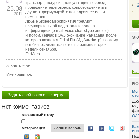
транспорт, экскурсия, консультация, перевод,
О
26.08
проведение переговоров, сопровождение или
О
другие. Сформулируйте по подробнее Ваши
2011
пожелания.
Любые бизнес мероприятия требуют
предварительной подготовки и обмена
информацией (e-mail, voice chat, skype and etc).
И потом, сейчас в ОАЭ окончание Рамадана, после
ЭК
которого начнется Eid al-Fitr (Ид Аль-Фитр), поэтому
вся бизнес жизнь начнется не раньше второй
недели сентября.
FedAero
Забрать себе:
Все
Мне нравится:
ВО
Мен
Задать свой вопрос эксперту
сто
Доб
Нет комментариев
Мед
факу
Анонимный вход:
ОА
Как
Авторизация:
Логин и пароль
инд
Под