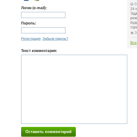
0
Логин (e-mail):
24 
Эдд
реж
буд
Пароль:
тур
3
Регистрация
Забыли пароль?
Все
Текст комментария:
Оставить комментарий