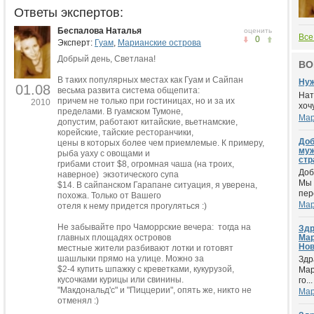
Ответы экспертов:
Беспалова Наталья
оценить
Все
0
Эксперт:
Гуам
,
Марианские острова
Добрый день, Светлана!
ВО
В таких популярных местах как Гуам и Сайпан
Нуж
01.08
весьма развита система общепита:
Нат
причем не только при гостиницах, но и за их
2010
хоч
пределами. В гуамском Тумоне,
Мар
допустим, работают китайские, вьетнамские,
корейские, тайские ресторанчики,
Доб
цены в которых более чем приемлемые. К примеру,
муж
рыба уаху с овощами и
стр
грибами стоит $8, огромная чаша (на троих,
Доб
наверное) экзотического супа
Мы 
$14. В сайпанском Гарапане ситуация, я уверена,
пер
похожа. Только от Вашего
Мар
отеля к нему придется прогуляться :)
Не забывайте про Чаморрские вечера: тогда на
Здр
главных площадях островов
Мар
Нов
местные жители разбивают лотки и готовят
шашлыки прямо на улице. Можно за
Здр
$2-4 купить шпажку с креветками, кукурузой,
Мар
кусочками курицы или свинины.
го...
"Макдональд'c" и "Пиццерии", опять же, никто не
Мар
отменял :)