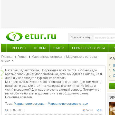
Поиск по сайту:
ЭКСПЕРТЫ
СТРАНЫ
СТАТЬИ
СПРАВОЧНИК ТУРИСТА
Р
Главная
Регион
Марианские острова
Марианские острова-
МА
отдых
В
Наталья. здравствуйте. Подскажите пожалуйста, сколько надо
М
брать с собой денег дополнительно, если мы едем в Сайпан, на 8
О
дней и у нас входит в тур только завтрак?
Мы едем в Аква Ресорт Клаб. У нас одни завтраки. Где там можно
питаться и сколько стоит на человека в сутки питание (обед и
ужин) в среднем? Для нас это очень важный вопрос. Потому что
мы особо не богаты и должны знать необходимую сумму.
ЭК
Помогите советом.
Тема:
Марианские острова
–
Марианские острова-отдых
30.07.2010
5291
0