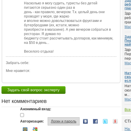
Здр
Насколько я могу судить, туристы без детей
реб
питаются серьезно один раз в
гра
день - как правило, вечером. Т.к. целый день они
Здр
проводят у моря, где жарко
реб
и вполне можно довольствоваться фруктами и
гра
бутербродами (их, кстати, можно
Мар
приобрести в магазине). А уже вечером собраться в
ресторан. Я думаю по
Здр
бюджету стоит рассчитывать долларов, как минимум,
Пер
на $50 в день...
най
Здр
Веселого отдыха!
Пер
пер
Забрать себе:
Мар
Мне нравится:
Нат
ско
есл
Нат
Задать свой вопрос эксперту
ско
м...
Мар
Нет комментариев
Анонимный вход:
Все
СТ
Авторизация:
Логин и пароль
На 