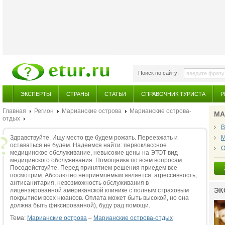
Поиск по сайту:
ЭКСПЕРТЫ
СТРАНЫ
СТАТЬИ
СПРАВОЧНИК ТУРИСТА
Р
Главная
Регион
Марианские острова
Марианские острова-
МА
отдых
В
Здравствуйте. Ищу место где будем рожать. Переезжать и
М
оставаться не будем. Надеемся найти: первоклассное
О
медицинское обслуживание, невысокие цены на ЭТОТ вид
медицинского обслуживания. Помощника по всем вопросам.
Посодействуйте. Перед принятием решения приедем все
посмотрим. Абсолютно неприемлемым является: агрессивность,
антисанитария, невозможность обслуживания в
ЭК
лицензированной американской клинике с полным страховым
покрытием всех нюансов. Оплата может быть высокой, но она
должна быть фиксированной), буду рад помощи.
Тема:
Марианские острова
–
Марианские острова-отдых