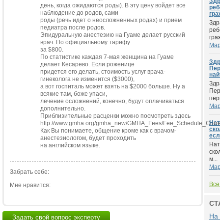
Здр
день, когда ожидаются роды). В эту цену войдет все
реб
наблюдение до родов, сами
гра
роды (речь идет о неосложненных родах) и прием
Здр
педиатра после родов.
реб
Эпидуральную анестезию на Гуаме делает русский
гра
врач. По официальному тарифу
Мар
за $800.
По статистике каждая 7-мая женщина на Гуаме
Здр
делает Кесарево. Если роженице
Пер
придется его делать, стоимость услуг врача-
най
гинеколога не изменится ($3000),
Здр
а вот госпиталь может взять на $2000 больше. Ну а
Пер
всякие там, боже упаси,
пер
лечение осложнений, конечно, будут оплачиваться
Мар
дополнительно.
Приблизительные расценки можно посмотреть здесь
Нат
http://www.gmha.org/gmha_new/GMHA_Fees/Fee_Schedule_Curre
ско
Как Вы понимаете, общение кроме как с врачом-
есл
анестезиологом, будет проходить
Нат
на английском языке.
ско
м...
Мар
Забрать себе:
Все
Мне нравится:
СТ
На 
Задать свой вопрос эксперту