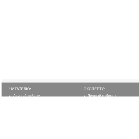
ЧИТАТЕЛЮ:
ЭКСПЕРТУ:
Личный кабинет
Личный кабинет
Настройка уведомлений
Написать статью
Написать статью
Как стать экспертом
Преимущества
Реклама
2000-2012 ©
ETUR.RU: эксперты по странам
Все права защищены.