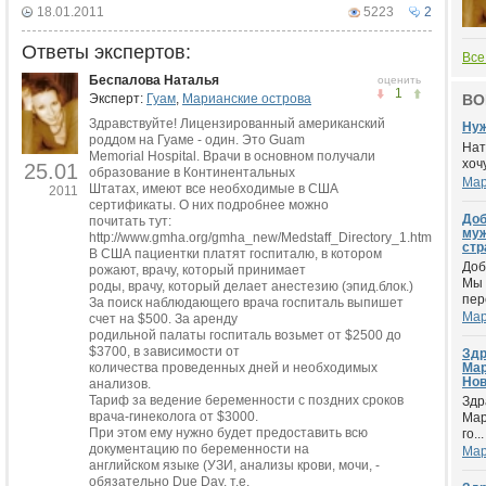
18.01.2011
5223
2
Ответы экспертов:
Все
Беспалова Наталья
оценить
1
Эксперт:
Гуам
,
Марианские острова
ВО
Здравствуйте! Лицензированный американский
Нуж
роддом на Гуаме - один. Это Guam
Нат
Memorial Hospital. Врачи в основном получали
хоч
25.01
образование в Континентальных
Мар
Штатах, имеют все необходимые в США
2011
сертификаты. О них подробнее можно
Доб
почитать тут:
муж
http://www.gmha.org/gmha_new/Medstaff_Directory_1.htm
стр
В США пациентки платят госпиталю, в котором
Доб
рожают, врачу, который принимает
Мы 
роды, врачу, который делает анестезию (эпид.блок.)
пер
За поиск наблюдающего врача госпиталь выпишет
Мар
счет на $500. За аренду
родильной палаты госпиталь возьмет от $2500 до
$3700, в зависимости от
Здр
количества проведенных дней и необходимых
Мар
Нов
анализов.
Тариф за ведение беременности с поздних сроков
Здр
врача-гинеколога от $3000.
Мар
При этом ему нужно будет предоставить всю
го...
документацию по беременности на
Мар
английском языке (УЗИ, анализы крови, мочи, -
обязательно Due Day, т.е.