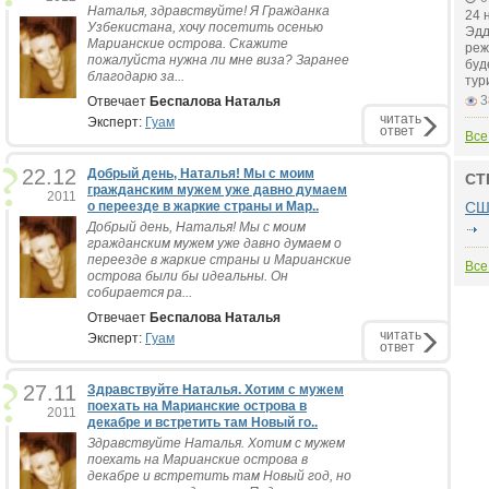
Наталья, здравствуйте! Я Гражданка
24 
Узбекистана, хочу посетить осенью
Эдд
Марианские острова. Скажите
реж
пожалуйста нужна ли мне виза? Заранее
буд
благодарю за...
тур
3
Отвечает
Беспалова Наталья
читать
Эксперт:
Гуам
ответ
Все
22.12
Добрый день, Наталья! Мы с моим
СТ
гражданским мужем уже давно думаем
2011
о переезде в жаркие страны и Мар..
СШ
Добрый день, Наталья! Мы с моим
гражданским мужем уже давно думаем о
переезде в жаркие страны и Марианские
Все
острова были бы идеальны. Он
собирается ра...
Отвечает
Беспалова Наталья
читать
Эксперт:
Гуам
ответ
27.11
Здравствуйте Наталья. Хотим с мужем
поехать на Марианские острова в
2011
декабре и встретить там Новый го..
Здравствуйте Наталья. Хотим с мужем
поехать на Марианские острова в
декабре и встретить там Новый год, но