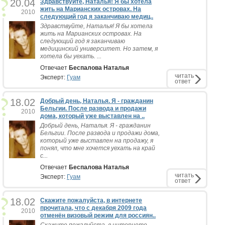
20.04
Здравствуйте, Наталья! Я бы хотела
жить на Марианских островах. На
2010
следующий год я заканчиваю медиц..
Здравствуйте, Наталья! Я бы хотела
жить на Марианских островах. На
следующий год я заканчиваю
медицинский университет. Но затем, я
хотела бы уехать. ...
Отвечает
Беспалова Наталья
читать
Эксперт:
Гуам
ответ
18.02
Добрый день, Наталья. Я - гражданин
Бельгии. После развода и продажи
2010
дома, который уже выставлен на ..
Добрый день, Наталья. Я - гражданин
Бельгии. После развода и продажи дома,
который уже выставлен на продажу, я
понял, что мне хочется уехать на край
с...
Отвечает
Беспалова Наталья
читать
Эксперт:
Гуам
ответ
18.02
Скажите пожалуйста, в интернете
прочитала, что с декабря 2009 года
2010
отменён визовый режим для россиян..