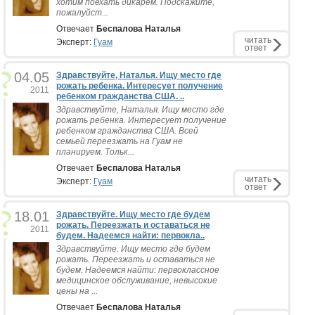
хотим поехать дикарем. Подскажите,
пожалуйст...
Отвечает
Беспалова Наталья
читать
Эксперт:
Гуам
ответ
04.05
Здравствуйте, Наталья. Ищу место где
рожать ребенка. Интересует получение
2011
ребенком гражданства США. ..
Здравствуйте, Наталья. Ищу место где
рожать ребенка. Интересует получение
ребенком гражданства США. Всей
семьей переезжать на Гуам не
планируем. Тольк...
Отвечает
Беспалова Наталья
читать
Эксперт:
Гуам
ответ
18.01
Здравствуйте. Ищу место где будем
рожать. Переезжать и оставаться не
2011
будем. Надеемся найти: первокла..
Здравствуйте. Ищу место где будем
рожать. Переезжать и оставаться не
будем. Надеемся найти: первоклассное
медицинское обслуживание, невысокие
цены на ...
Отвечает
Беспалова Наталья