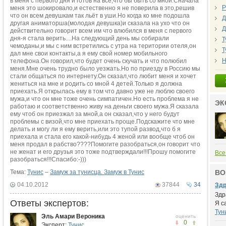
в меня с первого дня и готов на всё,что бы быть со мной.Сначала
Р
меня это шокировало,и естественно я не поверила в это,решив
что он всем девушкам так льёт в уши.Но когда ко мне подошла
Д
другая аниматорша(молодая девушка)и сказала на ухо что он
Д
действительно говорит всем им что влюбился в меня с первого
дня-я стала верить....На следующий день мы собирали
Т
чемоданы,и мы с ним встретились с утра на територии отеля,он
Т
дал мне свои контакты,а я ему свой номер мобильного
Н
телефона.Он говорил,что будет очень скучать и что полюбил
меня.Мне очень трудно было уезжать.Но по приезду в Россию мы
стали общаться по интернету.Он сказал,что любит меня и хочет
жениться на мне и родить со мной 4 детей.Только я должна
приехать.Я открылась ему в том что давно уже не люблю своего
мужа,и что он мне тоже очень симпатичен.Но есть проблема я не
ЭК
работаю и соответственно живу на деньги своего мужа.Я сказала
ему чтоб он приезжал за мной,а он сказал,что у него будут
проблемы с визой,что мне приехать проще.Подскажите что мне
делать и могу ли я ему верить,или это тупой развод,что б я
приехала и стала его какой-нибудь 4 женой или вообще чтоб он
меня продал в рабство????Помогите разобраться,он говорит что
не женат и его друзья это тоже подтверждали!!!Прошу помогите
Все
разобраться!!!Спасибо:-)))
Тема:
Тунис
–
Замуж за тунисца. Замуж в Тунис
ВО
04.10.2012
37844
34
Здр
Здр
Ответы экспертов:
Я с
Тун
Эль Амари Вероника
оценить
0
Эксперт:
Тунис