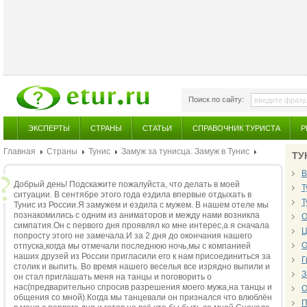
Поиск по сайту:
ЭКСПЕРТЫ
СТРАНЫ
СТАТЬИ
СПРАВОЧНИК ТУРИСТА
Р
Главная
Страны
Тунис
Замуж за тунисца. Замуж в Тунис
ТУ
В
Добрый день! Подскажите пожалуйста, что делать в моей
Т
ситуации. В сентябре этого года ездила впервые отдыхать в
Т
Тунис из России.Я замужем и ездила с мужем. В нашем отеле мы
познакомились с одним из аниматоров и между нами возникла
О
симпатия.Он с первого дня проявлял ко мне интерес,а я сначала
Ц
попросту этого не замечала.И за 2 дня до окончания нашего
О
отпуска,когда мы отмечали последнюю ночь,мы с компанией
наших друзей из России пригласили его к нам присоединиться за
Г
столик и выпить. Во время нашего веселья все изрядно выпили и
З
он стал приглашать меня на танцы и поговорить о
нас(предварительно спросив разрешения моего мужа,на танцы и
О
общения со мной).Когда мы танцевали он признался что влюблён
П