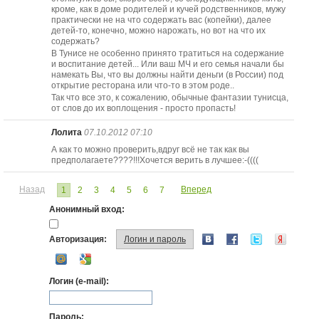
кроме, как в доме родителей и кучей родственников, мужу
практически не на что содержать вас (копейки), далее
детей-то, конечно, можно нарожать, но вот на что их
содержать?
В Тунисе не особенно принято тратиться на содержание
и воспитание детей... Или ваш МЧ и его семья начали бы
намекать Вы, что вы должны найти деньги (в России) под
открытие ресторана или что-то в этом роде..
Так что все это, к сожалению, обычные фантазии тунисца,
от слов до их воплощения - просто пропасть!
Лолита
07.10.2012 07:10
А как то можно проверить,вдруг всё не так как вы
предполагаете????!!!Хочется верить в лучшее:-((((
Назад
Вперед
1
2
3
4
5
6
7
Анонимный вход:
Авторизация:
Логин и пароль
Логин (e-mail):
Пароль: