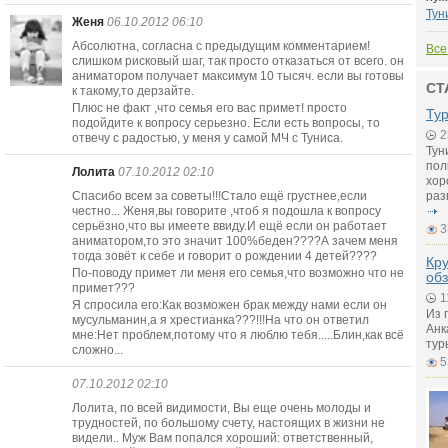
Тун
Женя
06.10.2012 06:10
Абсолютна, согласна с предыдущим комментарием!
Все
слишком рисковый шаг, так просто отказаться от всего. он
аниматором получает максимум 10 тысяч. если вы готовы
СТ
к такому,то дерзайте.
Плюс не факт ,что семья его вас примет! просто
Тур
подойдите к вопросу серьезно. Если есть вопросы, то
2
отвечу с радостью, у меня у самой МЧ с Туниса.
Тун
пол
Лолита
07.10.2012 02:10
хор
Спасибо всем за советы!!!Стало ещё грустнее,если
раз
честно... Женя,вы говорите ,чтоб я подошла к вопросу
серьёзно,что вы имеете ввиду.И ещё если он работает
3
аниматором,то это значит 100%беден????А зачем меня
тогда зовёт к себе и говорит о рождении 4 детей????
Кру
По-поводу примет ли меня его семья,что возможно что не
обз
примет???
1
Я спросила его:Как возможен брак между нами если он
Из 
мусульманин,а я хрестианка???!!!На что он ответил
Анк
мне:Нет проблем,потому что я люблю тебя.....Блин,как всё
тур
сложно...
5
07.10.2012 02:10
Лолита, по всей видимости, Вы еще очень молоды и
трудностей, по большому счету, настоящих в жизни не
видели.. Муж Вам попался хороший: ответственный,