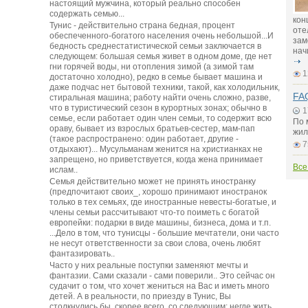
настоящий мужчина, который реально способен
содержать семью...
кон
Тунис - действительно страна бедная, процент
оте
обеспеченного-богатого населения очень небольшой...И
зам
бедность среднестатистической семьи заключается в
нач
следующем: большая семья живет в одном доме, где нет
гни горячей воды, ни отопления зимой (а зимой там
1
достаточно холодно), редко в семье бывает машина и
даже подчас нет бытовой техники, такой, как холодильник,
FAQ
стиральная машина; работу найти очень сложно, разве,
что в туристический сезон в курортных зонах; обычно в
1
семье, если работает один член семьи, то содержит всю
По 
ораву, бывает из взрослых братьев-сестер, мам-пап
жил
(такое распространено: один работает, другие -
7
отдыхают)... Мусульманам женится на христианках не
запрещено, но приветствуется, когда жена принимает
Все
ислам..
Семья действительно может не принять иностранку
(предпочитают своих_, хорошо принимают иностранок
только в тех семьях, где иностранные невесты-богатые, и
члены семьи рассчитывают что-то поиметь с богатой
европейки: подарки в виде машины, бизнеса, дома и т.п.
...Дело в том, что тунисцы - большие мечтатели, они часто
не несут ответственности за свои слова, очень любят
фантазировать..
Часто у них реальные поступки заменяют мечты и
фантазии. Сами сказали - сами поверили.. Это сейчас он
судачит о том, что хочет жениться на Вас и иметь много
детей. А в реальности, по приезду в Тунис, Вы
столкнулись бы, скорее всего, со следующим: негде жить,