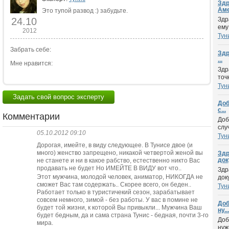
Здр
Аме
Это тупой развод :) забудьте.
24.10
Здр
ему
2012
Тун
Забрать себе:
Здр
...
Мне нравится:
Здр
точ
Тун
Задать свой вопрос эксперту
Доб
с...
Комментарии
Доб
слу
05.10.2012 09:10
Тун
Дорогая, имейте, в виду следующее. В Тунисе двое (и
много) женство запрещено, никакой четвертой женой вы
Здр
док
не станете и ни в какое рабство, естественно никто Вас
продавать не будет Но ИМЕЙТЕ В ВИДУ вот что..
Здр
Этот мужчина, молодой человек, аниматор, НИКОГДА не
док
сможет Вас там содержать.. Скорее всего, он беден..
Тун
Работает только в туристичекий сезон, зарабатывает
совсем немного, зимой - без работы. У вас в помине не
Доб
будет той жизни, к которой Вы привыкли... Мужчина Ваш
ну...
будет бедным, да и сама страна Тунис - бедная, почти 3-го
Доб
мира.
нуж