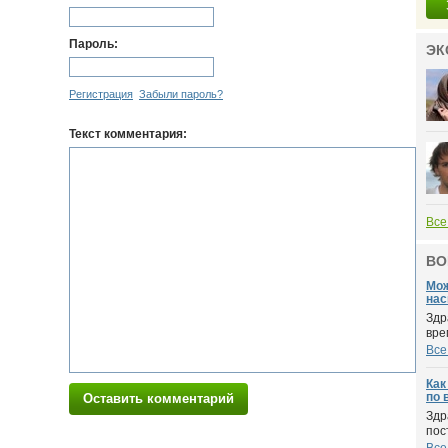
Пароль:
ЭК
Регистрация
Забыли пароль?
Текст комментария:
Все
ВО
Мож
нас
Здр
вре
Все
Как
по 
Оставить комментарий
Здр
пос