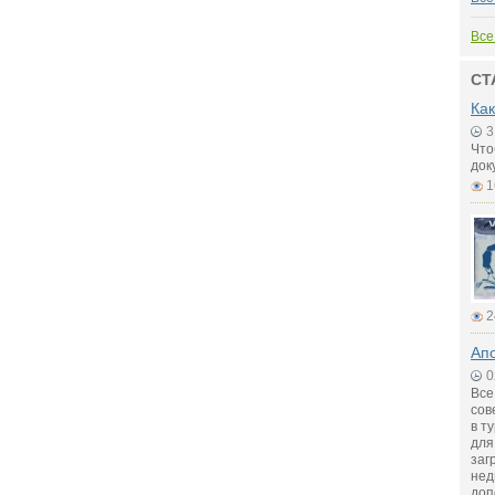
Все
СТ
Как
3
Что
док
1
2
Апо
0
Все
сов
в т
для
заг
нед
доп