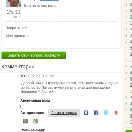
В
Вам не нужна виза.
25.11
В
В
2012
О
Забрать себе:
В
В
Мне нравится:
В
Н
В
Задать свой вопрос эксперту
О
Комментарии
Б
В
Ю
27.02.2013 01:02
В
Доброй ночи! Я гражданка Росси, есть постоянный вид на
В
жительство Литвы, нужна ли мне виза для въезда во
Ш
Францию ? Спасибо!
В
Анонимный вход:
В
В
Авторизация:
Логин и пароль
В
О
Логин (e-mail):