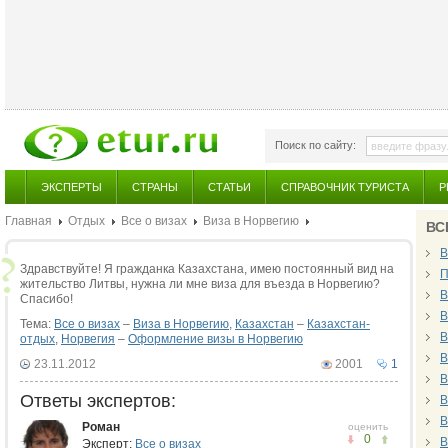
Поиск по сайту:
ЭКСПЕРТЫ
СТРАНЫ
СТАТЬИ
СПРАВОЧНИК ТУРИСТА
Р
Главная
Отдых
Все о визах
Виза в Норвегию
ВС
В
Здравствуйте! Я гражданка Казахстана, имею постоянный вид на
П
жительство Литвы, нужна ли мне виза для въезда в Норвегию?
В
Спасибо!
В
Тема:
Все о визах
–
Виза в Норвегию
,
Казахстан
–
Казахстан-
В
отдых
,
Норвегия
–
Оформление визы в Норвегию
В
23.11.2012
2001
1
В
Ответы экспертов:
В
В
Роман
оценить
0
В
Эксперт:
Все о визах