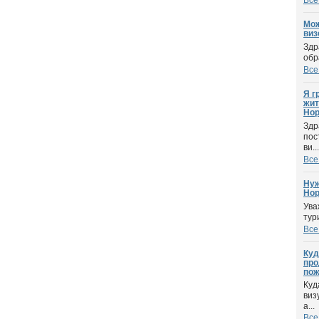
Все
Мож
виз
Здр
обр
Все
Я г
жит
Нор
Здр
пос
ви...
Все
Нуж
Нор
Ува
тур
Все
Куд
про
пож
Куд
виз
а...
Все