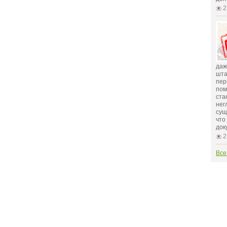
2
даж
шта
пер
пом
ста
нег
сущ
что
док
2
Все