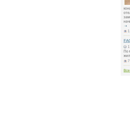
кон
оте
зам
нач
1
FAQ
1
По 
жил
7
Все