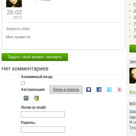
Р
26.02
Д
Д
2013
Т
Забрать себе:
Т
Н
Мне нравится:
Задать свой вопрос эксперту
ЭК
Нет комментариев
Анонимный вход:
Авторизация:
Логин и пароль
Все
ВО
Логин (e-mail):
Здр
Здр
Я с
Пароль:
Тун