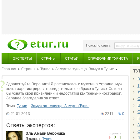
Поиск по сайту:
ЭКСПЕРТЫ
СТРАНЫ
СТАТЬИ
СПРАВОЧНИК ТУРИСТА
Р
Главная
Страны
Тунис
Замуж за тунисца. Замуж в Тунис
ТУ
В
Здравствуйте Вероника! Я расписалась с мужем на Украине, муж
Т
хочет зарегистрировать свидетельство о браке в Тунисе. Хотела
Т
бы узнать свои привилегии и недостатки как "жены- иностранки".
Заранее благодарна за ответ.
О
Ц
Тема:
Тунис
–
Замуж за тунисца. Замуж в Тунис
О
21.01.2013
2211
0
Г
Ответы экспертов:
З
О
Эль Амари Вероника
оценить
0
П
Эксперт:
Тунис