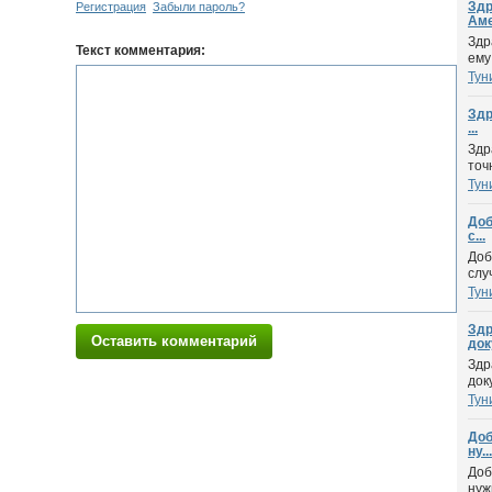
Здр
Регистрация
Забыли пароль?
Аме
Здр
Текст комментария:
ему
Тун
Здр
...
Здр
точ
Тун
Доб
с...
Доб
слу
Тун
Здр
Оставить комментарий
док
Здр
док
Тун
Доб
ну...
Доб
нуж