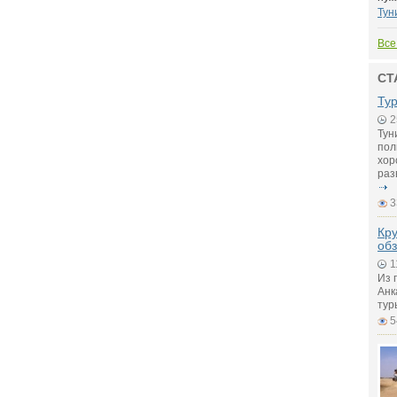
Тун
Все
СТ
Тур
2
Тун
пол
хор
раз
3
Кру
обз
1
Из 
Анк
тур
5