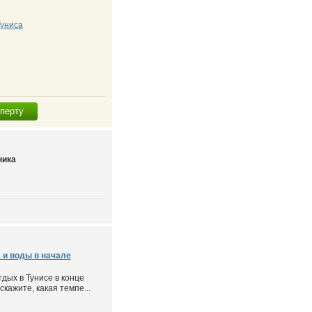
униса
сперту
ника
 и воды в начале
дых в Тунисе в конце
кажите, какая темпе...