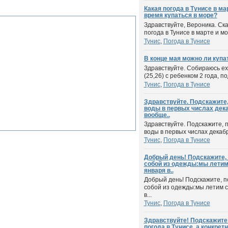
Какая погода в Тунисе в ма
время купаться в море?
Здравствуйте, Вероника. Ск
погода в Тунисе в марте и мож
Тунис
,
Погода в Тунисе
В конце мая можно ли купа
Здравствуйте. Собираюсь еха
(25,26) с ребенком 2 года, п
Тунис
,
Погода в Тунисе
Здравствуйте. Подскажите,
воды в первых числах дека
вообще..
Здравствуйте. Подскажите, 
воды в первых числах декабря
Тунис
,
Погода в Тунисе
Добрый день! Подскажите, 
собой из одежды:мы летим 
января в..
Добрый день! Подскажите, п
собой из одежды:мы летим с
в...
Тунис
,
Погода в Тунисе
Здравствуйте! Подскажите 
погода в Тунисе, а конкрет