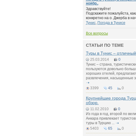
ноябр..
Здравствуйте!
Подскажите пожалуйста, кака
конкретно на о. Джерба в нач
Тунис
,
Погода в Тунисе
Все вопросы
СТАТЬИ ПО ТЕМЕ
Туры в Тунис – отличный
25.03.2014
0
Тунис – страна, туристическ
пользуются довольно больши
хороших отелей, предлагаю
развлечения, насыщенные э
3399
45
0
Крупнейшие города Турц
обзор.
11.02.2010
0
Из года в год, второй по вел
Анкара привлекает туристов
туры в Турцию ...
5403
65
0