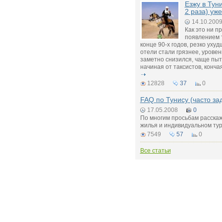
Езжу в Тун
2 раза) уже
14.10.200
Как это ни п
появлением т
конце 90-х годов, резко уху
отели стали грязнее, урове
заметно снизился, чаще пыт
начиная от таксистов, конч
12828
37
0
FAQ по Тунису (часто з
17.05.2008
0
По многим просьбам расскаж
жилья и индивидуальном тур
7549
57
0
Все статьи