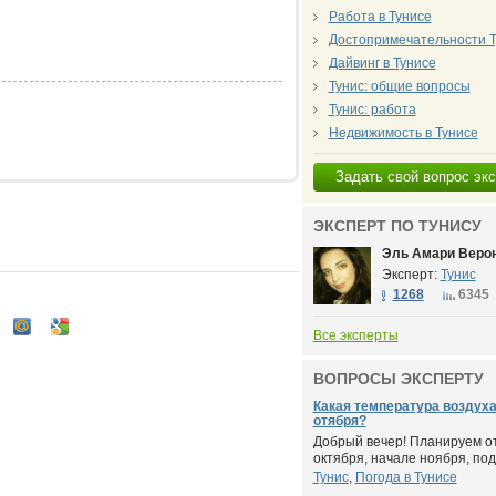
Работа в Тунисе
Достопримечательности Т
Дайвинг в Тунисе
Тунис: общие вопросы
Тунис: работа
Недвижимость в Тунисе
Задать свой вопрос эк
ЭКСПЕРТ ПО ТУНИСУ
Эль Амари Веро
Эксперт:
Тунис
1268
6345
Все эксперты
ВОПРОСЫ ЭКСПЕРТУ
Какая температура воздуха
отября?
Добрый вечер! Планируем от
октября, начале ноября, подс
Тунис
,
Погода в Тунисе