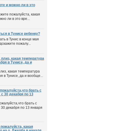
рте и можно ли в это
ажите пожалуйста, какая
но ли в это вре...
ться в Тунисе ребенку?
ть в Тунис в конце мая
одскажите пожалу...
 плиз, какая температура
бря в Тунисе, да и
плиз, какая температура
 в Тунисе, да и вообще...
пожалуйста,что брать с
с 30 декабря по 13
ожалуйста,что брать с
 30 декабря по 13 января
пожалуйста, какая
но на о. Джерба в начале