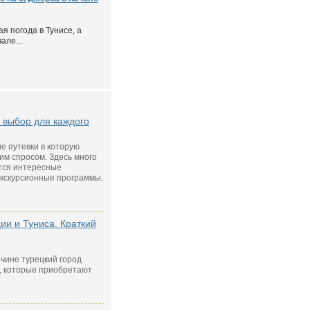
я погода в Тунисе, а
але...
 выбор для каждого
ие путевки в которую
м спросом. Здесь много
тся интересные
кскурсионные программы.
ии и Туниса. Краткий
ичине турецкий город
, которые приобретают