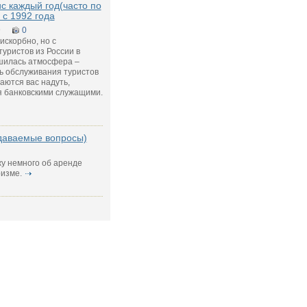
ис каждый год(часто по
 с 1992 года
9
0
рискорбно, но с
уристов из России в
дшилась атмосфера –
нь обслуживания туристов
аются вас надуть,
ая банковскими служащими.
адаваемые вопросы)
у немного об аренде
изме.