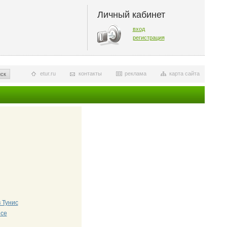
Личный кабинет
вход
регистрация
etur.ru
контакты
реклама
карта сайта
ск
 Тунис
исе