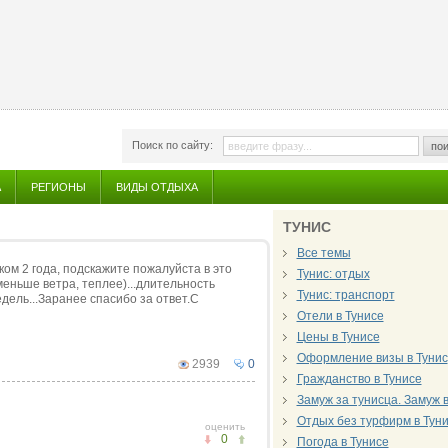
Поиск по сайту:
пои
А
РЕГИОНЫ
ВИДЫ ОТДЫХА
ТУНИС
Все темы
ком 2 года, подскажите пожалуйста в это
Тунис: отдых
меньше ветра, теплее)...длительность
Тунис: транспорт
дель...Заранее спасибо за ответ.С
Отели в Тунисе
Цены в Тунисе
Оформление визы в Тунис
2939
0
Гражданство в Тунисе
Замуж за тунисца. Замуж в
Отдых без турфирм в Тун
оценить
0
Погода в Тунисе