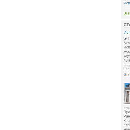
Исп
Все
СТ
Исп
1
Атл
Исп
кур
клу
луч
шар
нас
2
или
Пра
Pue
Кор
пло
кра