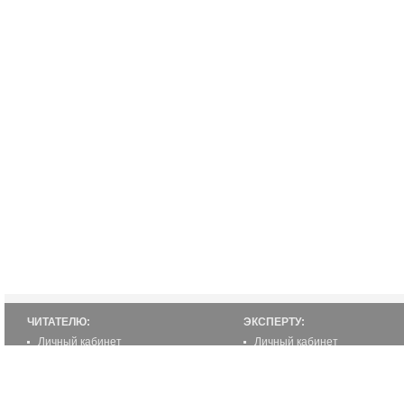
ЧИТАТЕЛЮ:
ЭКСПЕРТУ:
Личный кабинет
Личный кабинет
Настройка уведомлений
Написать статью
Написать статью
Как стать экспертом
Преимущества
Реклама