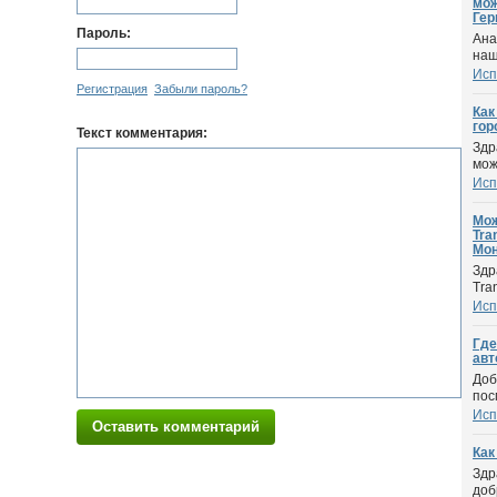
мож
Гер
Пароль:
Ана
наш
Исп
Регистрация
Забыли пароль?
Как
гор
Текст комментария:
Здр
мож
Исп
Мож
Tra
Мон
Здр
Tra
Исп
Где
авт
Доб
пос
Исп
Оставить комментарий
Как
Здр
доб