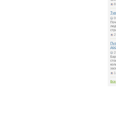
8
Ту
0
Поч
люд
стр
2
Пу
до
2
Бар
сто
кол
зас
1
Все