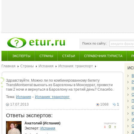
Поиск по сайту:
ЭКСПЕРТЫ
СТРАНЫ
СТАТЬИ
СПРАВОЧНИК ТУРИСТА
Р
Главная
Страны
Испания
Испания: транспорт
ИС
В
Здравствуйте. Можно ли по комбинированному билету
Р
TransMontserrat выехать из Барселоны в Монсеррат, провести
Н
там 2 ночи и вернуться в Барселону на третий день? Спасибо.
О
Тема:
Испания
–
Испания: транспорт
П
17.07.2013
1068
1
О
К
Ответы экспертов:
И
Анатолий (Испания)
оценить
О
0
Эксперт:
Испания
Д