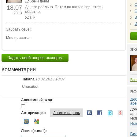
Добрый день!
О
18.07
Да, это реально. Потом на шатле вернетесь
О
обратно.
2013
Удачи
В
И
Забрать себе:
Мне нравится:
ЭК
Задать свой вопрос эксперту
Комментарии
Tatiana
18.07.2013 10:07
Все
Спасибо!
ВО
Доб
Анонимный вход:
аре
Доб
Авторизация:
Логин и пароль
аре
Исп.
Исп
Логин (e-mail):
Бил