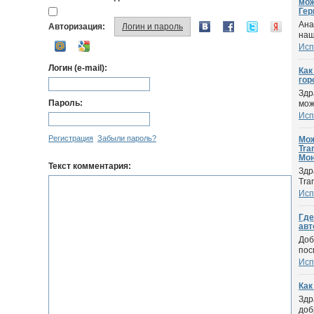
мож
Гер
Ана
Авторизация:
Логин и пароль
наш
Исп
Логин (e-mail):
Как
гор
Здр
Пароль:
мож
Исп
Регистрация
Забыли пароль?
Мож
Tra
Мон
Текст комментария:
Здр
Tra
Исп
Где
авт
Доб
пос
Исп
Как
Здр
доб