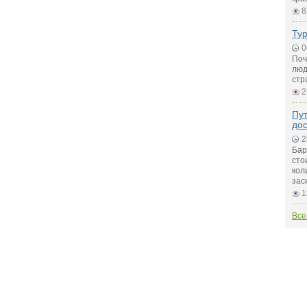
8
Ту
0
Поч
люд
стр
2
Пу
до
2
Бар
сто
кол
зас
1
Все