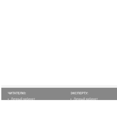
ЧИТАТЕЛЮ:
ЭКСПЕРТУ:
Личный кабинет
Личный кабинет
Настройка уведомлений
Написать статью
Написать статью
Как стать экспертом
Преимущества
Реклама