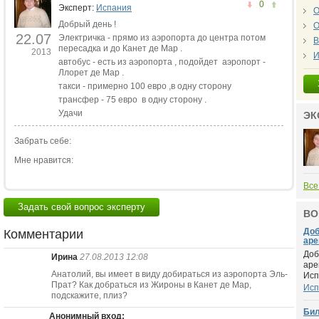
0
Эксперт:
Испания
О
Добрый день !
О
22.07
Электричка - прямо из аэропорта до центра потом
В
пересадка и до Канет де Мар .
2013
И
автобус - есть из аэропорта , подойдет аэропорт -
Ллорет де Мар .
такси - примерно 100 евро ,в одну сторону
трансфер - 75 евро в одну сторону .
Удачи
ЭК
Забрать себе:
Мне нравится:
Все
Задать свой вопрос эксперту
ВО
Доб
Комментарии
аре
Доб
Ирина
27.08.2013 12:08
аре
Анатолий, вы имеет в виду добираться из аэропорта Эль-
Исп.
Прат? Как добраться из Жироны в Канет де Мар,
Исп
подскажите, плиз?
Бил
Анонимный вход: