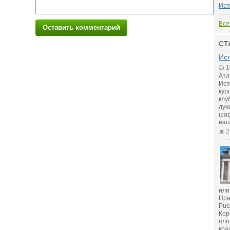
Исп
Все
Оставить комментарий
СТ
Исп
1
Атл
Исп
кур
клу
луч
шар
нас
2
или
Пра
Pue
Кор
пло
кра