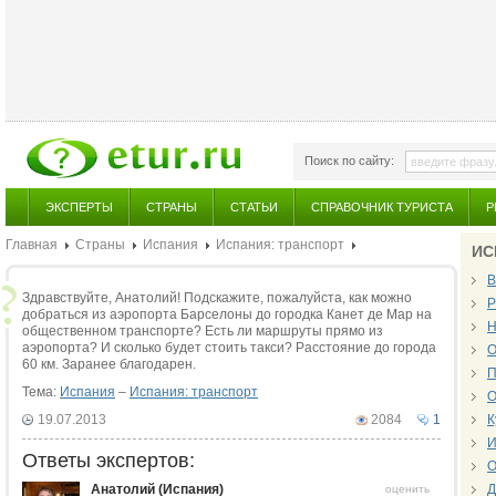
Поиск по сайту:
ЭКСПЕРТЫ
СТРАНЫ
СТАТЬИ
СПРАВОЧНИК ТУРИСТА
Р
Главная
Страны
Испания
Испания: транспорт
ИС
В
Здравствуйте, Анатолий! Подскажите, пожалуйста, как можно
Р
добраться из аэропорта Барселоны до городка Канет де Мар на
Н
общественном транспорте? Есть ли маршруты прямо из
аэропорта? И сколько будет стоить такси? Расстояние до города
О
60 км. Заранее благодарен.
П
Тема:
Испания
–
Испания: транспорт
О
19.07.2013
2084
1
К
И
Ответы экспертов:
О
Анатолий (Испания)
Д
оценить