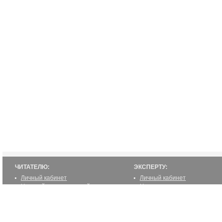
ЧИТАТЕЛЮ:
ЭКСПЕРТУ:
Личный кабинет
Личный кабинет
Настройка уведомлений
Написать статью
Написать статью
Как стать экспертом
Преимущества
Реклама