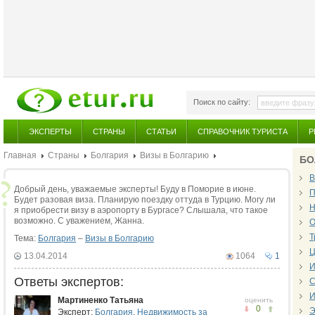
Поиск по сайту:
ЭКСПЕРТЫ
СТРАНЫ
СТАТЬИ
СПРАВОЧНИК ТУРИСТА
Р
Главная
Страны
Болгария
Визы в Болгарию
БО
В
Добрый день, уважаемые эксперты! Буду в Поморие в июне.
П
Будет разовая виза. Планирую поездку оттуда в Турцию. Могу ли
Н
я приобрести визу в аэропорту в Бургасе? Слышала, что такое
возможно. С уважением, Жанна.
О
Т
Тема:
Болгария
–
Визы в Болгарию
Ц
13.04.2014
1064
1
И
Ответы экспертов:
С
И
Мартиненко Татьяна
оценить
0
Э
Эксперт:
Болгария
,
Недвижимость за