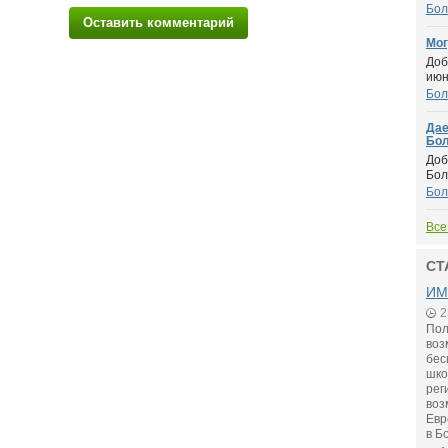
Бол
Оставить комментарий
Мог
Доб
июн
Бол
Дае
Бол
Доб
Бол
Бол
Все
СТ
ИМ
2
Пол
воз
бес
шко
рег
воз
Евр
в Б