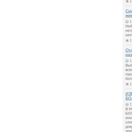
1
Си
жи
1
Неб
нет
неп
1
Отд
ра
1
Выб
все
гор
бол
1
ИЗ
БО
1
В 
БОЛ
ино
сло
док
дру