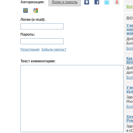
Авторизация:
Логин и пароль
Все
ВО
Логин (e-mail):
У р
дне
мож
Пароль:
Доб
Бол
Бол
Регистрация
Забыли пароль?
Как
Текст комментария:
ВНЖ
Доб
дал
Бол
У м
въе
Здр
Рос
Бол
Хоч
Рум
Здр
в с