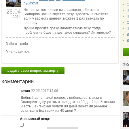
рубежом
О
Нет, не можете, если виза разовая, обратно в
25.04
П
Болгарию Вас не впустят, визу зделать не сможете,
П
2014
если у вас есть шенген, можете 2 раз въехать по
О
шенгену
Лучше просите сразу многократную визу, тогда
П
проблем не будет, а где такое слишали? Интересно?
В
В
Забрать себе:
Мне нравится:
ЭК
Задать свой вопрос эксперту
Комментарии
юлия
02.06.2015 11:06
Добрый день, такой вопрос у ребенка есть виза в
Болгарию с двукратным въездом на 30 дней пребывания
и есть шенгенская мульти 90 дней может ли ребенок
остаться в Болгарии на 40 дней ?
Анонимный вход: