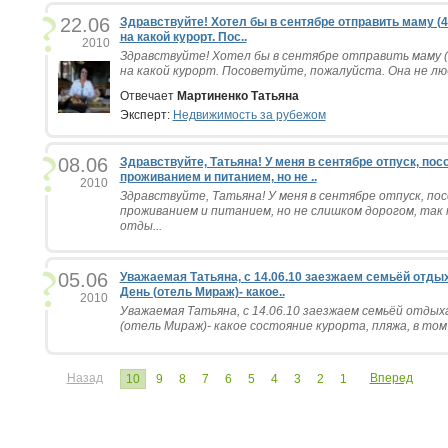
22.06
Здравствуйте! Хотел бы в сентябре отправить маму (4
на какой курорт. Пос..
2010
Здравствуйте! Хотел бы в сентябре отправить маму (
на какой курорт. Посоветуйте, пожалуйста. Она не люб
Отвечает
Мартиненко Татьяна
Эксперт:
Недвижимость за рубежом
08.06
Здравствуйте, Татьяна! У меня в сентябре отпуск, пос
проживанием и питанием, но не ..
2010
Здравствуйте, Татьяна! У меня в сентябре отпуск, по
проживанием и питанием, но не слишком дорогом, так к
отды...
05.06
Уважаемая Татьяна, с 14.06.10 заезжаем семьёй отды
День (отель Мираж)- какое..
2010
Уважаемая Татьяна, с 14.06.10 заезжаем семьёй отды
(отель Мираж)- какое состояние курорта, пляжа, в том 
Назад
Вперед
10
9
8
7
6
5
4
3
2
1