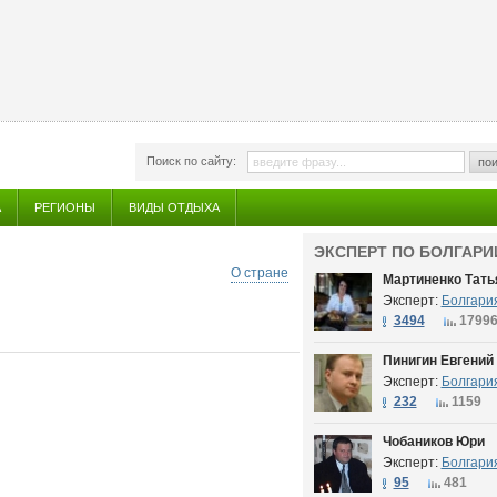
Поиск по сайту:
пои
А
РЕГИОНЫ
ВИДЫ ОТДЫХА
ЭКСПЕРТ ПО БОЛГАРИ
О стране
Мартиненко Тать
Эксперт:
Болгари
3494
1799
Пинигин Евгений
Эксперт:
Болгари
232
1159
Чобаников Юри
Эксперт:
Болгари
95
481