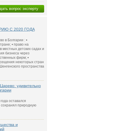
дать вопрос эксперту
ИЮ С 2020 ГОДА
о в Болгарии : •
ране; • право на
в местных детских садах и
ния бизнеса через
ственных фирм; •
осещения некоторых стран
 Шенгенского пространства
Царево: удивительно
лгарии
года оставался
 сохранял природную
ущества и
ий