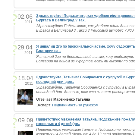
02.06
Здравствуйте! Подскажите, как удобнее и/или дешевл
Бургаса в Велинград ? Так..
2011
Здравствуйте! Подскажите, как удобнее и/или дешевл
Бургаса в Велинград ? Такси ? Рейсовый автобус ? Ж/д 
29.04
Я инвалид 2гр по бронхиальной астме, хочу отдохнуть
Болгарии на ..
2011
Я инвалид 2гр по бронхиальной астме, хочу отдохнуть 
Болгарии на одном из курортов, есть ли льготы по офо
18.04
Здравствуйте, Татьяна! Собираемся с супругой в Бурга
последний дни -дел..
2011
Здравствуйте, Татьяна! Собираемся с супругой в Бургас
последний дни -деловые, так что в нашем распоряжении 
Отвечает
Мартиненко Татьяна
Эксперт:
Недвижимость за рубежом
09.09
Приветствую уважаемая Татьяна. Подскажите пожалуй
взрослых и 4 детей (де..
2010
Приветствую уважаемая Татьяна. Подскажите пожалуй
взрослых и 4 детей (дети от 4 до 13 лет) отдохнуть 10 