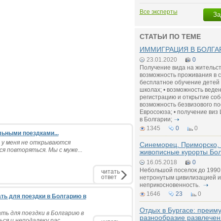
Все эксперты
За
СТАТЬИ ПО ТЕМЕ
ИММИГРАЦИЯ В БОЛГАР
23.01.2020
0
Получение вида на жительств
возможность проживания в ст
бесплатное обучение детей 
школах; • возможность веде
регистрацию и открытие соб
возможность безвизового п
Евросоюза; • получение виз
в Болгарии;
1345
0
0
льными поездками...
 у меня не открываются
Синеморец, Приморско, 
 повторяться. Мы с муже...
живописные курорты Бо
16.05.2018
0
Небольшой поселок до 1990 
читать
ответ
нетронутым цивилизацией и
неприкосновенность.
1646
23
0
ть для поездки в Болгарию в
Отдых в Бургасе: преим
ть для поездки в Болгарию в
разнообразие развлечен
ся и неподалеку рас...