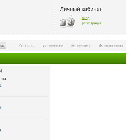
Личный кабинет
вход
регистрация
etur.ru
контакты
реклама
карта сайта
ск
И
яна
я
6
я
я