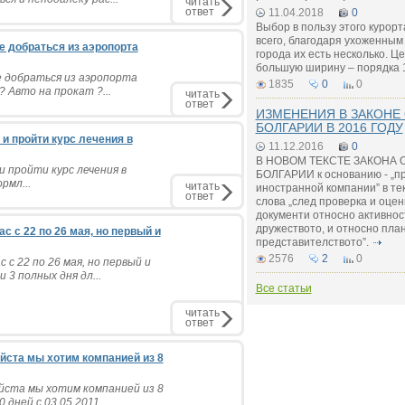
читать
ответ
11.04.2018
0
Выбор в пользу этого курор
всего, благодаря ухоженным
е добраться из аэропорта
города их есть несколько. 
большую ширину – порядка 
е добраться из аэропорта
1835
0
0
? Авто на прокат ?...
читать
ответ
ИЗМЕНЕНИЯ В ЗАКОНЕ
БОЛГАРИИ В 2016 ГОДУ
 и пройти курс лечения в
11.12.2016
0
В НОВОМ ТЕКСТЕ ЗАКОНА 
и пройти курс лечения в
БОЛГАРИИ к основанию - „п
рмл...
читать
иностранной компании” в те
ответ
слова „след проверка и оце
документи относно активнос
дружеството, и относно пла
с с 22 по 26 мая, но первый и
представителството”.
2576
2
0
 с 22 по 26 мая, но первый и
3 полных дня дл...
Все статьи
читать
ответ
ста мы хотим компанией из 8
ста мы хотим компанией из 8
дней с 03.05.2011 ...