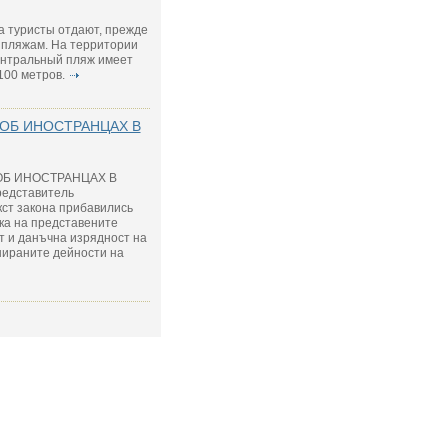
та туристы отдают, прежде
 пляжам. На территории
Центральный пляж имеет
100 метров.
 ОБ ИНОСТРАНЦАХ В
ОБ ИНОСТРАНЦАХ В
редставитель
кст закона прибавились
нка на представените
т и данъчна изрядност на
нираните дейности на