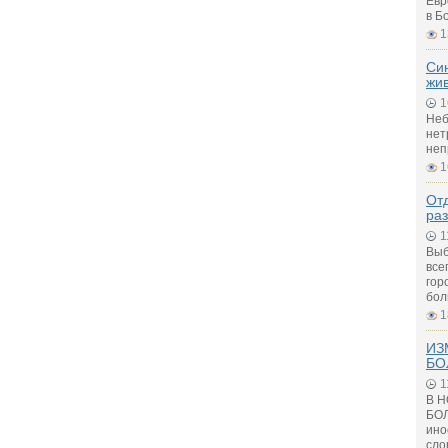
Евр
в Б
1
Си
жи
1
Неб
нет
неп
1
Отд
ра
1
Выб
все
гор
бол
1
ИЗ
БО
1
В 
БОЛ
ино
сло