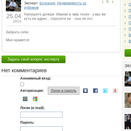
0
Эксперт:
Болгария
,
Недвижимость за
О
рубежом
П
Напишите дочери Иванке в мир тесен - у вас же
25.04
П
есть ее адрес... спросите ее - она ли это..
2014
О
П
Забрать себе:
В
Мне нравится:
В
Задать свой вопрос эксперту
ЭК
Нет комментариев
Анонимный вход:
Авторизация:
Логин и пароль
Логин (e-mail):
Пароль: