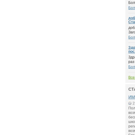
Бол
Бол
доб
Стар
доб
Заг
Бол
Здр
пос
Здр
раз
Бол
Все
СТ
ИМ
2
Пол
воз
бес
шко
рег
воз