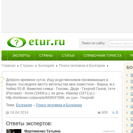
Поиск по сайту:
ЭКСПЕРТЫ
СТРАНЫ
СТАТЬИ
СПРАВОЧНИК ТУРИСТА
Р
Главная
Страны
Болгария
Поиск человека в Болгарии
БО
В
Доброго времени суток. Ищу родственников проживающих в
П
Варне. последнее место жительства мне известное - Варна, ж.к.
Н
Чайка-55-В. Фамилия семьи - Геновы. Дядя - Георгий Генов, тетя
(Русская) - Алла (1949г.р.), их дочь- Иванка (1971г.р.) -
О
http://mirtesen.ru/people/668547086, их сын - Георгий.
Т
Тема:
Болгария
–
Поиск человека в Болгарии
Ц
24.04.2014
806
0
И
С
Ответы экспертов:
И
Мартиненко Татьяна
Э
оценить