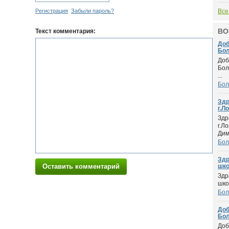
Регистрация
Забыли пароль?
Все
ВО
Текст комментария:
Доб
Бол
Доб
Бол
...
Бол
Здр
г.Ло
Здр
г.Л
Дим.
Бол
Здр
Оставить комментарий
шко.
Здр
шко
Бол
Доб
Бол
Доб