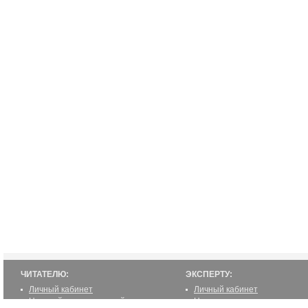
ЧИТАТЕЛЮ:
ЭКСПЕРТУ:
Личный кабинет
Личный кабинет
Настройка уведомлений
Написать статью