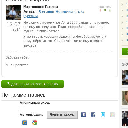
О
Мартиненко Татьяна
оценить
0
П
Эксперт:
Болгария
,
Недвижимость за
рубежом
П
О
Не скажу, а почему нет Акта 16?? узнайте поточнее,
13.07
почему не получают. Если постройка незаконная
П
2014
лучше не ввязиваться
В
У меня есть хороший адвокат в Несебре, можете к
В
нему обратиться. Узнает что там к чему и скажет.
Татьяна
Забрать себе:
ЭК
Мне нравится:
Задать свой вопрос эксперту
Нет комментариев
Анонимный вход:
Авторизация:
Логин и пароль