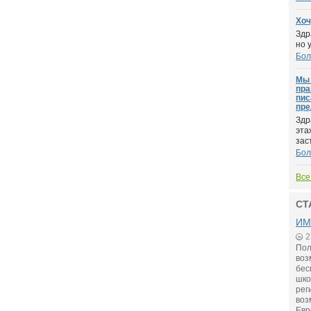
Хоч
Здр
но 
Бол
Мы 
пра
пис
пре
Здр
эта
заст
Бол
Все
СТ
ИМ
2
Пол
воз
бес
шко
рег
воз
Евр