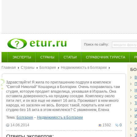
Поиск по сайту:
ЭКСПЕРТЫ
СТРАНЫ
СТАТЬИ
СПРАВОЧНИК ТУРИСТА
Р
Главная
Страны
Болгария
Недвижимость в Болгарии
БО
В
Здравствуйте! Я жила по приглашению подруги в комплексе
П
"Святой Николай" Кошарица в Болгарии. Очень понравилась там
Н
студия, которую продает владелица, уехавшая в Израиль. Она
оставила доверенность на продажу соседке. Комплексу около
О
пяти лет, и он все еще не имеет 16 акта. Проживает в нем много
Т
народа, но заселен не весь. Вопрос такой, покупать или нет
Ц
студию без 16 акта в этом комплексе? С уважением, Елена
И
Тема:
Болгария
–
Недвижимость в Болгарии
С
14.06.2014
1592
0
И
Э
Ответы экспертов: