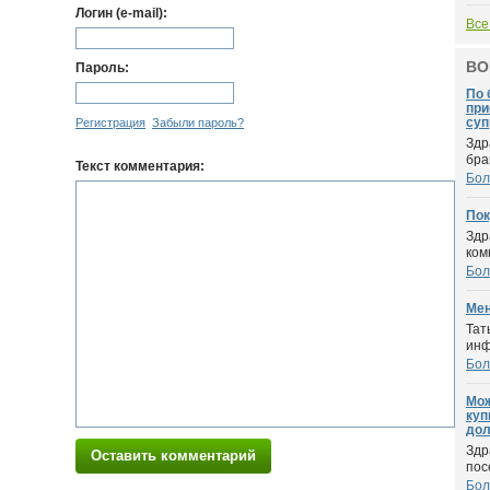
Логин (e-mail):
Все
ВО
Пароль:
По 
при
суп
Регистрация
Забыли пароль?
Здр
бра
Текст комментария:
Бол
Пок
Здр
ком
Бол
Мен
Тат
инф
Бол
Мож
куп
дол
Здр
Оставить комментарий
пос
Бол