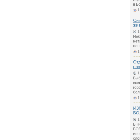
в Б
1
Си
жи
1
Неб
нет
неп
1
Отд
ра
1
Выб
все
гор
бол
1
ИЗ
БО
1
В 
БОЛ
ино
сло