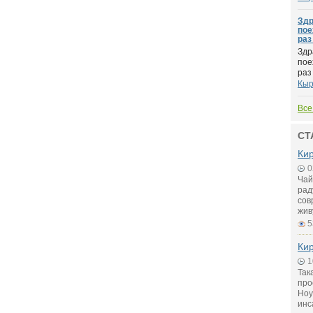
Здр
пое
раз 
Здр
пое
раз 
Кыр
Все
СТ
Кир
0
Чай
рад
сов
жив
5
Кир
1
Так
про
Ноу
инс