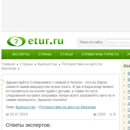
Поиск по сайту:
ЭКСПЕРТЫ
СТРАНЫ
СТАТЬИ
СПРАВОЧНИК ТУРИСТА
Р
Главная
Страны
Кыргызстан
Путешествие на авто по
КЫ
Киргизии
В
В
Здравствуйте! Собираемся с семьей в Чолпон - Ата из Омска
П
скажите каким маршрутом лучше ехать. И где в Караганде можно
остановиться на ночлег едим с детьми, а также по пути
Р
следования на каких заправках лучше всего заправлять авто ну и
П
самим перекусить. Заранее спасибо!
Д
Тема:
Кыргызстан
–
Путешествие на авто по Киргизии
О
02.07.2014
1509
0
П
Д
Ответы экспертов:
П