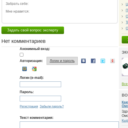
Забрать себе:
Ц
П
Мне нравится:
О
Т
О
Задать свой вопрос эксперту
Нет комментариев
Анонимный вход:
ЭК
Авторизация:
Логин и пароль
Логин (e-mail):
Все
Пароль:
ВО
Как
Ом
Регистрация
Забыли пароль?
Здр
Омс
Текст комментария:
Кыр