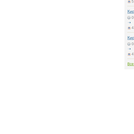
5
Кир
0
4
Кир
0
4
Все