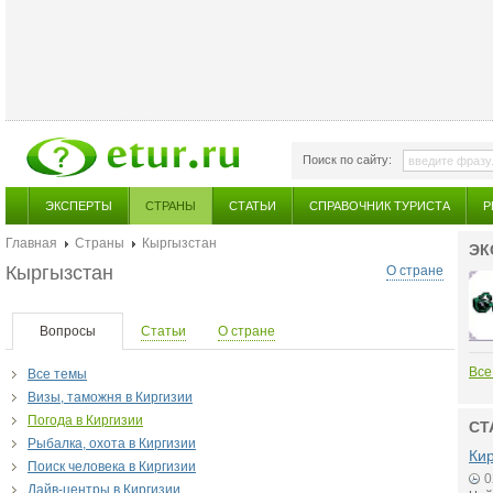
Поиск по сайту:
ЭКСПЕРТЫ
СТРАНЫ
СТАТЬИ
СПРАВОЧНИК ТУРИСТА
Р
Главная
Страны
Кыргызстан
ЭК
Кыргызстан
О стране
Вопросы
Статьи
О стране
Все
Все темы
Визы, таможня в Киргизии
Погода в Киргизии
СТ
Рыбалка, охота в Киргизии
Кир
Поиск человека в Киргизии
0
Дайв-центры в Киргизии