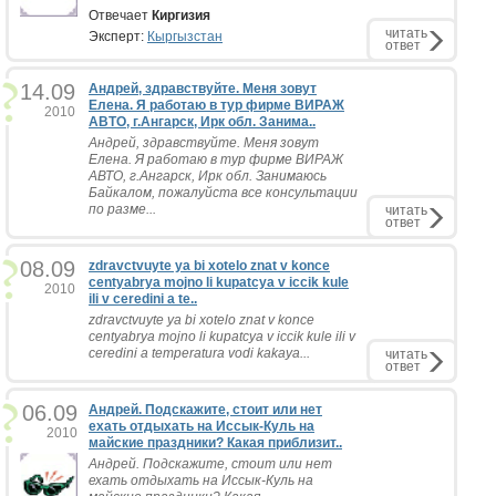
Отвечает
Киргизия
читать
Эксперт:
Кыргызстан
ответ
14.09
Андрей, здравствуйте. Меня зовут
Елена. Я работаю в тур фирме ВИРАЖ
2010
АВТО, г.Ангарск, Ирк обл. Занима..
Андрей, здравствуйте. Меня зовут
Елена. Я работаю в тур фирме ВИРАЖ
АВТО, г.Ангарск, Ирк обл. Занимаюсь
Байкалом, пожалуйста все консультации
по разме...
читать
ответ
08.09
zdravctvuyte ya bi xotelo znat v konce
centyabrya mojno li kupatcya v iccik kule
2010
ili v ceredini a te..
zdravctvuyte ya bi xotelo znat v konce
centyabrya mojno li kupatcya v iccik kule ili v
ceredini a temperatura vodi kakaya...
читать
ответ
06.09
Андрей. Подскажите, стоит или нет
ехать отдыхать на Иссык-Куль на
2010
майские праздники? Какая приблизит..
Андрей. Подскажите, стоит или нет
ехать отдыхать на Иссык-Куль на