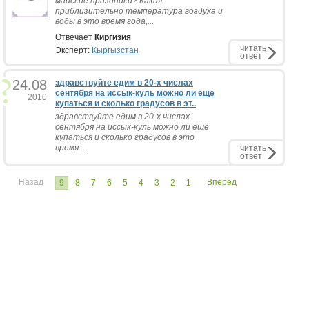
майские праздники? Какая
приблизительно температура воздуха и
воды в это время года,...
Отвечает
Киргизия
читать
Эксперт:
Кыргызстан
ответ
24.08
здравствуйте едим в 20-х числах
сентября на иссык-куль можно ли еще
2010
купаться и сколько градусов в эт..
здравствуйте едим в 20-х числах
сентября на иссык-куль можно ли еще
купаться и сколько градусов в это
время...
читать
ответ
Назад
Вперед
9
8
7
6
5
4
3
2
1