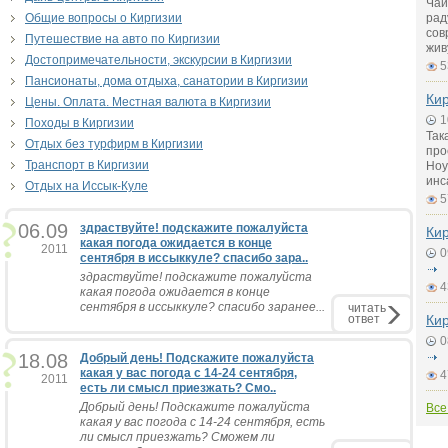
Чай
Общие вопросы о Киргизии
рад
сов
Путешествие на авто по Киргизии
жив
Достопримечательности, экскурсии в Киргизии
5
Пансионаты, дома отдыха, санатории в Киргизии
Кир
Цены. Оплата. Местная валюта в Киргизии
1
Походы в Киргизии
Так
Отдых без турфирм в Киргизии
про
Транспорт в Киргизии
Ноу
инс
Отдых на Иссык-Куле
5
06.09
здраствуйте! подскажите пожалуйста
Кир
какая погода ожидается в конце
2011
0
сентября в иссыккуле? спасибо зара..
здраствуйте! подскажите пожалуйста
4
какая погода ожидается в конце
сентября в иссыккуле? спасибо заранее...
читать
ответ
Кир
0
18.08
Добрый день! Подскажите пожалуйста
какая у вас погода с 14-24 сентября,
4
2011
есть ли смысл приезжать? Смо..
Добрый день! Подскажите пожалуйста
Все
какая у вас погода с 14-24 сентября, есть
ли смысл приезжать? Сможем ли