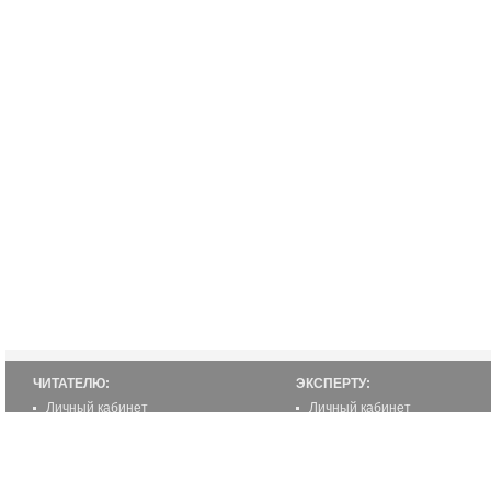
ЧИТАТЕЛЮ:
ЭКСПЕРТУ:
Личный кабинет
Личный кабинет
Настройка уведомлений
Написать статью
Написать статью
Как стать экспертом
Преимущества
Реклама