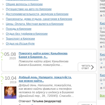
Чай
Общие вопросы о Киргизии
рад
сов
Путешествие на авто по Киргизии
жив
Достопримечательности, экскурсии в Киргизии
5
Пансионаты, дома отдыха, санатории в Киргизии
Кир
Цены. Оплата. Местная валюта в Киргизии
1
Походы в Киргизии
Так
Отдых без турфирм в Киргизии
про
Транспорт в Киргизии
Ноу
инс
Отдых на Иссык-Куле
5
05.08
Помогите найти адрес Каныбекова
Кир
Бакая в Бишкеке, п...
2020
0
Помогите найти адрес Каныбекова
Бакая в Бишкеке, пожалуйста....
читать
4
ответ
Кир
10.04
Добрый день. Напишите, пожалуйста,
0
как можно найти...
2019
Добрый день. Напишите, пожалуйста,
4
как можно найти фамилию и телефон
человека по адресу и индексу в Бишкеке
Все
(Дунайский пер., 39., 720045). Спасибо....
Отвечает
Татьяна (модератор)