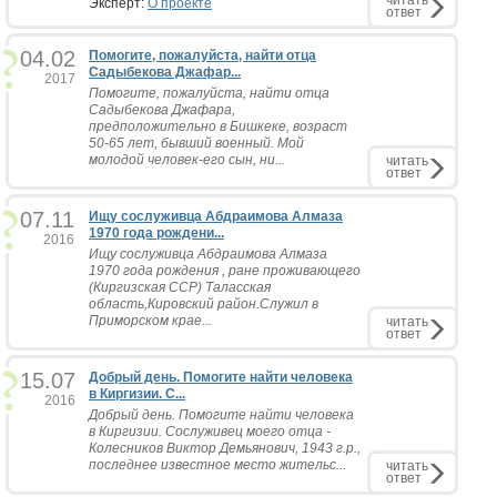
читать
Эксперт:
О проекте
ответ
04.02
Помогите, пожалуйста, найти отца
Садыбекова Джафар...
2017
Помогите, пожалуйста, найти отца
Садыбекова Джафара,
предположительно в Бишкеке, возраст
50-65 лет, бывший военный. Мой
молодой человек-его сын, ни...
читать
ответ
07.11
Ищу сослуживца Абдраимова Алмаза
1970 года рождени...
2016
Ищу сослуживца Абдраимова Алмаза
1970 года рождения , ране проживающего
(Киргизская ССР) Таласская
область,Кировский район.Служил в
Приморском крае...
читать
ответ
15.07
Добрый день. Помогите найти человека
в Киргизии. С...
2016
Добрый день. Помогите найти человека
в Киргизии. Сослуживец моего отца -
Колесников Виктор Демьянович, 1943 г.р.,
последнее известное место жительс...
читать
ответ