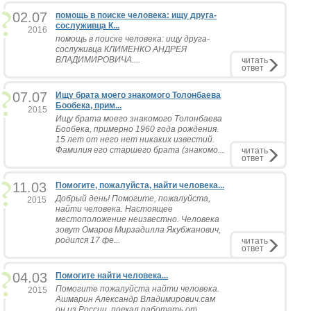
02.07
помощь в поиске человека: ищу друга-
сослуживца К...
2016
помощь в поиске человека: ищу друга-
сослуживца КЛИМЕНКО АНДРЕЯ
ВЛАДИМИРОВИЧА....
читать
ответ
07.07
Ищу брата моего знакомого Толонбаева
Бообека, прим...
2015
Ищу брата моего знакомого Толонбаева
Бообека, примерно 1960 года рождения.
15 лет от него нет никаких известий.
Фамилия его старшего брата (знакомо...
читать
ответ
11.03
Помогите, пожалуйста, найти человека...
Добрый день! Помогите, пожалуйста,
2015
найти человека. Настоящее
местоположение неизвестно. Человека
зовут Омаров Мирзадилла Якубжанович,
родился 17 фе...
читать
ответ
04.03
Помогите найти человека...
Помогите пожалуйста найти человека.
2015
Ашмарин Александр Владимирович.сам
он из России. поехал работать от