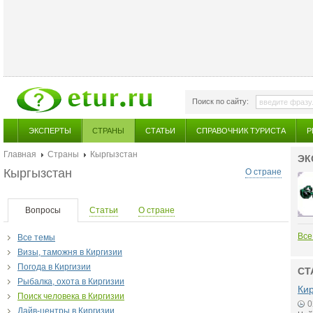
Поиск по сайту:
ЭКСПЕРТЫ
СТРАНЫ
СТАТЬИ
СПРАВОЧНИК ТУРИСТА
Р
Главная
Страны
Кыргызстан
ЭК
Кыргызстан
О стране
Вопросы
Статьи
О стране
Все
Все темы
Визы, таможня в Киргизии
Погода в Киргизии
СТ
Рыбалка, охота в Киргизии
Кир
Поиск человека в Киргизии
0
Дайв-центры в Киргизии