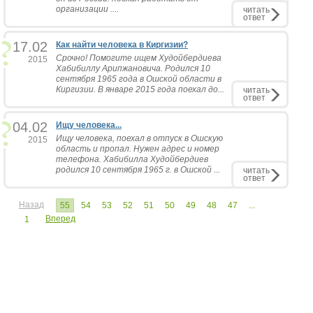
организации ....
читать
ответ
17.02
Как найти человека в Киргизии?
Срочно! Помогите ищем Худойбердиева
2015
Хабибиллу Арипжановича. Родился 10
сентября 1965 года в Ошской области в
Киргизии. В январе 2015 года поехал до...
читать
ответ
04.02
Ищу человека...
Ищу человека, поехал в отпуск в Ошскую
2015
область и пропал. Нужен адрес и номер
телефона. Хабибилла Худойбердиев
родился 10 сентября 1965 г. в Ошской ...
читать
ответ
Назад
55
54
53
52
51
50
49
48
47
...
Вперед
1