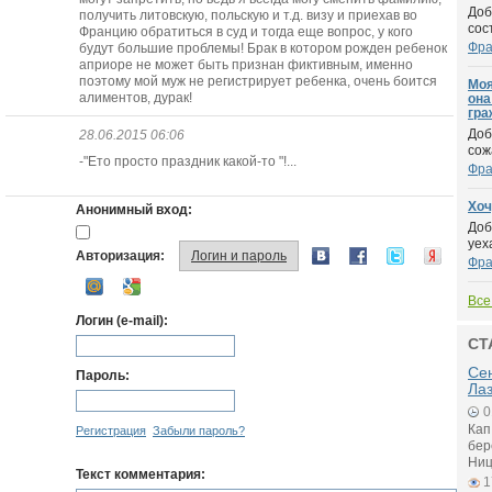
Доб
получить литовскую, польскую и т.д. визу и приехав во
сос
Францию обратиться в суд и тогда еще вопрос, у кого
Фра
будут большие проблемы! Брак в котором рожден ребенок
априоре не может быть признан фиктивным, именно
поэтому мой муж не регистрирует ребенка, очень боится
Моя
алиментов, дурак!
она
гра
Доб
28.06.2015 06:06
сож
-"Ето просто праздник какой-то "!...
Фра
Хоч
Анонимный вход:
Доб
уех
Авторизация:
Логин и пароль
Фра
Все
Логин (e-mail):
СТ
Се
Пароль:
Ла
0
Кап
Регистрация
Забыли пароль?
бер
Ниц
Текст комментария:
1