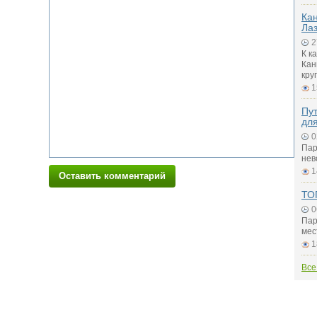
Ка
Ла
2
К к
Кан
кру
1
Пу
для
0
Пар
нев
1
Оставить комментарий
ТО
0
Пар
мес
1
Все