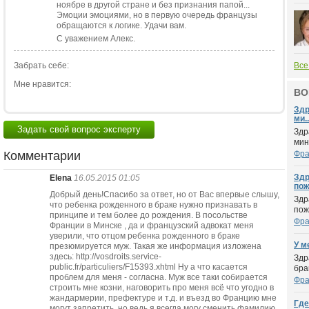
ноябре в другой стране и без признания папой...
Эмоции эмоциями, но в первую очередь французы
обращаются к логике. Удачи вам.
С уважением Алекс.
Забрать себе:
Все
Мне нравится:
ВО
Здр
ми..
Задать свой вопрос эксперту
Здр
мин
Комментарии
Фра
Здр
Elena
16.05.2015 01:05
пож.
Добрый день!Спасибо за ответ, но от Вас впервые слышу,
Здр
что ребенка рожденного в браке нужно признавать в
пож
принципе и тем более до рождения. В посольстве
Фра
Франции в Минске , да и французский адвокат меня
уверили, что отцом ребенка рожденного в браке
У м
презюмируется муж. Такая же информация изложена
здесь: http://vosdroits.service-
Здр
public.fr/particuliers/F15393.xhtml Ну а что касается
бра
проблем для меня - согласна. Муж все таки собирается
Фра
строить мне козни, наговорить про меня всё что угодно в
жандармерии, префектуре и т.д. и въезд во Францию мне
Где
могут запретить, но ведь я всегда могу сменить фамилию,