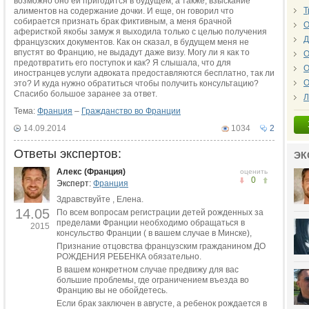
возможно оно ей пригодится в будущем, а также, взыскание
Т
алиментов на содержание дочки. И еще, он говорил что
собирается признать брак фиктивным, а меня брачной
О
аферисткой якобы замуж я выходила только с целью получения
Д
французских документов. Как он сказал, в будущем меня не
впустят во Францию, не выдадут даже визу. Могу ли я как то
О
предотвратить его поступок и как? Я слышала, что для
О
иностранцев услуги адвоката предоставляются бесплатно, так ли
О
это? И куда нужно обратиться чтобы получить консультацию?
Спасибо большое заранее за ответ.
Л
Тема:
Франция
–
Гражданство во Франции
14.09.2014
1034
2
Ответы экспертов:
ЭК
Алекс (Франция)
оценить
0
Эксперт:
Франция
Здравствуйте , Елена.
14.05
По всем вопросам регистрации детей рожденных за
пределами Франции необходимо обращаться в
2015
консульство Франции ( в вашем случае в Минске),
Признание отцовства французским гражданином ДО
РОЖДЕНИЯ РЕБЕНКА обязательно.
В вашем конкретном случае предвижу для вас
большие проблемы, где ограничением въезда во
Францию вы не обойдетесь.
Если брак заключен в августе, а ребенок рождается в