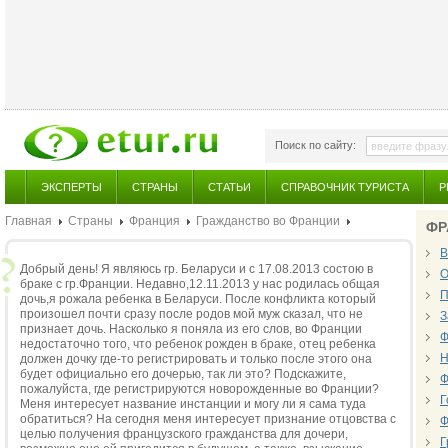
Поиск по сайту:
ЭКСПЕРТЫ
СТРАНЫ
СТАТЬИ
СПРАВОЧНИК ТУРИСТА
Р
Главная
Страны
Франция
Гражданство во Франции
ФР
В
Добрый день! Я являюсь гр. Беларуси и с 17.08.2013 состою в
О
браке с гр.Франции. Недавно,12.11.2013 у нас родилась общая
П
дочь,я рожала ребенка в Беларуси. После конфликта который
произошел почти сразу после родов мой муж сказал, что не
З
признает дочь. Насколько я поняла из его слов, во Франции
Ф
недостаточно того, что ребенок рожден в браке, отец ребенка
Н
должен дочку где-то регистрировать и только после этого она
будет официально его дочерью, так ли это? Подскажите,
Ф
пожалуйста, где регистрируются новорожденные во Франции?
Г
Меня интересует название инстанции и могу ли я сама туда
обратиться? На сегодня меня интересует признание отцовства с
Ф
целью получения французского гражданства для дочери,
Г