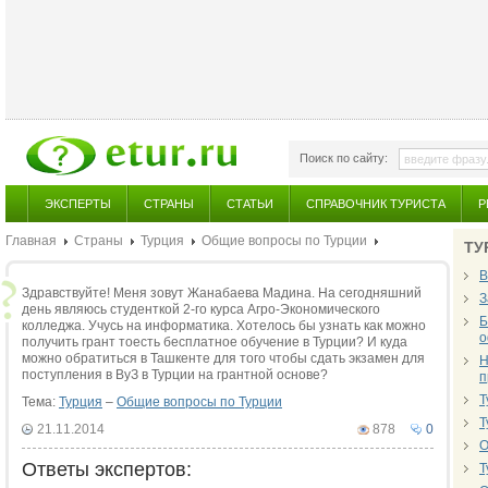
Поиск по сайту:
ЭКСПЕРТЫ
СТРАНЫ
СТАТЬИ
СПРАВОЧНИК ТУРИСТА
Р
Главная
Страны
Турция
Общие вопросы по Турции
ТУ
В
Здравствуйте! Меня зовут Жанабаева Мадина. На сегодняшний
З
день являюсь студенткой 2-го курса Агро-Экономического
Б
колледжа. Учусь на информатика. Хотелось бы узнать как можно
о
получить грант тоесть бесплатное обучение в Турции? И куда
можно обратиться в Ташкенте для того чтобы сдать экзамен для
Н
поступления в ВуЗ в Турции на грантной основе?
п
Т
Тема:
Турция
–
Общие вопросы по Турции
Т
21.11.2014
878
0
О
Ответы экспертов:
Т