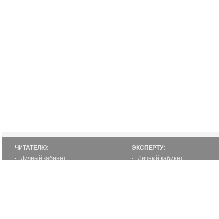
ЧИТАТЕЛЮ:
ЭКСПЕРТУ:
Личный кабинет
Личный кабинет
Настройка уведомлений
Написать статью
Написать статью
Как стать экспертом
Преимущества
Реклама
2000-2012 ©
ETUR.RU: эксперты по странам
Все права защищены.