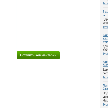
Тур
Здр
...
Здр
мен
Тур
Как
из 
вер
Доб
Узб
Тур
Оставить комментарий
Как
обу
Здр
сег
Тур
Лег
Ста
Под
уст
Наск
Тур