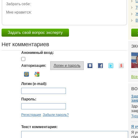
О
Забрать себе:
Т
Мне нравится:
Ж
В
Задать свой вопрос эксперту
Нет комментариев
ЭК
Анонимный вход:
Авторизация:
Логин и пароль
Все
Логин (e-mail):
ВО
Здр
Пароль:
зак
Здр
зак
Регистрация
Забыли пароль?
Тур
Я у
Текст комментария:
Я у
сбе