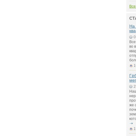
Все
СТ
На 
ква
0
Все
во 
ква
отп
бол
1
Гё
мег
2
Наш
нер
про
же 
поч
зем
кот
1