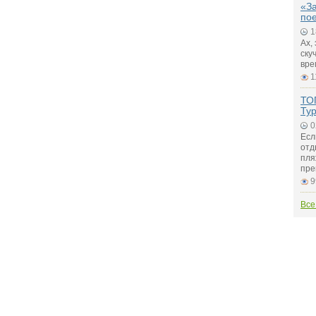
«За
пое
1
Ах,
ску
вре
1
ТО
Ту
0
Есл
отд
пля
пре
9
Все