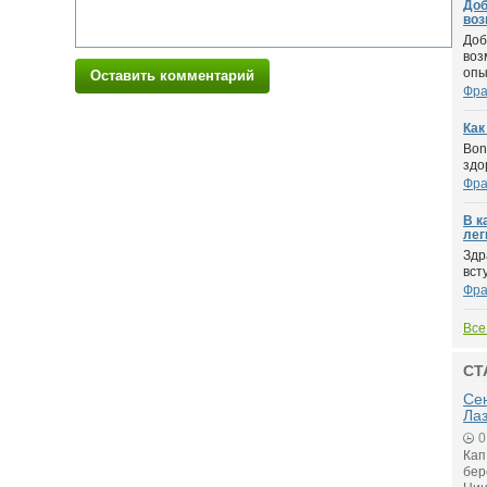
Доб
воз
Доб
воз
опы.
Оставить комментарий
Фра
Как
Bon
здо
Фра
В к
лег
Здр
вст
Фра
Все
СТ
Се
Ла
0
Кап
бер