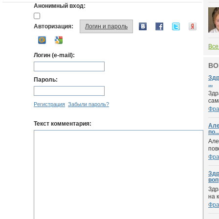
Анонимный вход:
Авторизация:
Логин и пароль
Все
Логин (e-mail):
ВО
Здр
Пароль:
...
Здр
сам
Регистрация
Забыли пароль?
Фра
Текст комментария:
Але
по..
Але
пов
Фра
Здр
воп
Здр
на 
Фра