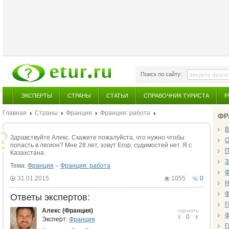
Поиск по сайту:
ЭКСПЕРТЫ
СТРАНЫ
СТАТЬИ
СПРАВОЧНИК ТУРИСТА
Р
Главная
Страны
Франция
Франция: работа
ФР
В
Здравствуйте Алекс. Скажите пожалуйста, что нужно чтобы
О
попасть в легион? Мне 28 лет, зовут Егор, судимостей нет. Я с
П
Казахстана.
З
Тема:
Франция
–
Франция: работа
Ф
31.01.2015
1055
0
Н
Ф
Ответы экспертов:
Г
Алекс (Франция)
оценить
Ф
0
Эксперт:
Франция
Г