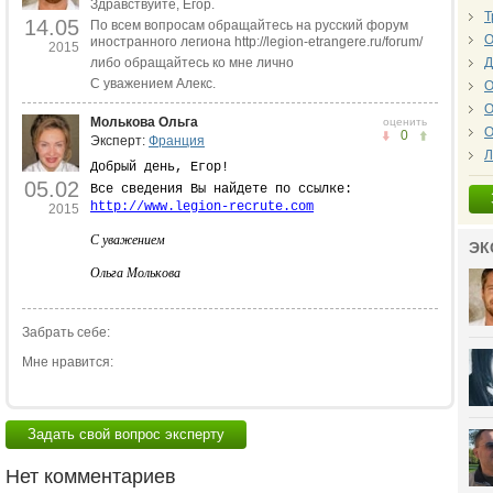
Здравствуйте, Егор.
Т
14.05
По всем вопросам обращайтесь на русский форум
О
иностранного легиона http://legion-etrangere.ru/forum/
2015
либо обращайтесь ко мне лично
Д
С уважением Алекс.
О
О
Молькова Ольга
оценить
О
0
Эксперт:
Франция
Л
Добрый день, Егор!
05.02
Все сведения Вы найдете по ссылке:
http://www.legion-recrute.com
2015
С уважением
ЭК
Ольга Молькова
Забрать себе:
Мне нравится:
Задать свой вопрос эксперту
Нет комментариев