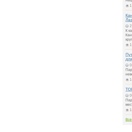
Ниц
1
Ка
Ла
2
К к
Кан
кру
1
Пу
для
0
Пар
нев
1
ТО
0
Пар
мес
1
Все