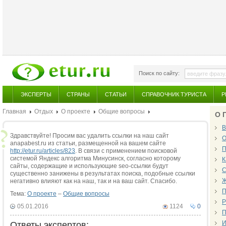
Поиск по сайту:
ЭКСПЕРТЫ
СТРАНЫ
СТАТЬИ
СПРАВОЧНИК ТУРИСТА
Р
Главная
Отдых
О проекте
Общие вопросы
О 
В
Здравствуйте! Просим вас удалить ссылки на наш сайт
О
anapabest.ru из статьи, размещенной на вашем сайте
П
http://etur.ru/articles/823
. В связи с применением поисковой
системой Яндекс алгоритма Минусинск, согласно которому
К
сайты, содержащие и использующие seo-ссылки будут
С
существенно занижены в результатах поиска, подобные ссылки
Ж
негативно влияют как на наш, так и на ваш сайт. Спасибо.
П
Тема:
О проекте
–
Общие вопросы
Р
05.01.2016
1124
0
П
И
Ответы экспертов: