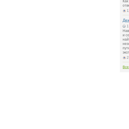
Как
отв
1
Де
1
Нав
и с
най
нез
пут
экс
2
Все