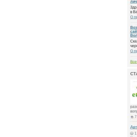
лич
Здр
в В
О п
Воз
сай
Вол
Ска
чер
О п
Все
СТ
раз
воп
7
Авт
1