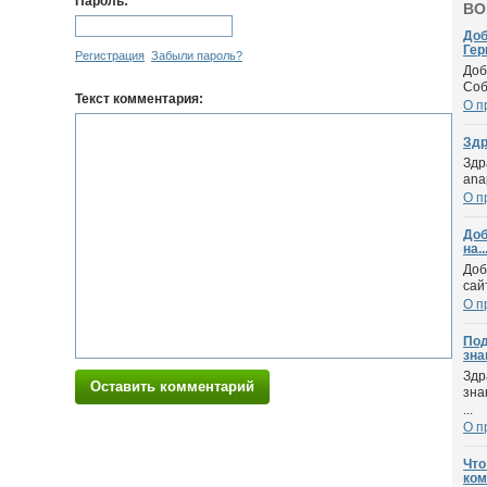
Пароль:
ВО
Доб
Гер
Регистрация
Забыли пароль?
Доб
Соб
Текст комментария:
О п
Здр
Здр
ana
О п
Доб
на..
Доб
сай
О п
Под
зна
Здр
Оставить комментарий
зна
...
О п
Что
ком