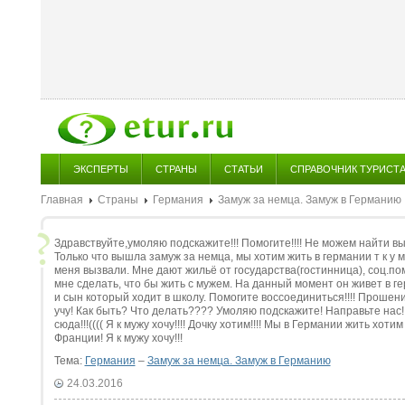
ЭКСПЕРТЫ
СТРАНЫ
СТАТЬИ
СПРАВОЧНИК ТУРИСТ
Главная
Страны
Германия
Замуж за немца. Замуж в Германию
Здравствуйте,умоляю подскажите!!! Помогите!!!! Не можем найти вых
Только что вышла замуж за немца, мы хотим жить в германии т к у 
меня вызвали. Мне дают жильё от государства(гостинница), соц.по
мне сделать, что бы жить с мужем. На данный момент он живет в ге
и сын который ходит в школу. Помогите воссоединиться!!!! Прошен
учу! Как быть? Что делать???? Умоляю подскажите! Направьте нас!!
сюда!!!(((( Я к мужу хочу!!!! Дочку хотим!!!! Мы в Германии жить хоти
Франции! Я к мужу хочу!!!
Тема:
Германия
–
Замуж за немца. Замуж в Германию
24.03.2016