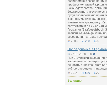
обвиняемые в совершении к
профессиональной юридиче
Законодательство Германии 
безжалостно, и в случае ес
будут своевременно приняты
казалось бы «безобидных» 
магазинные кражи, могут бы
соответствии с §§ 242-248 У
Германии (Strafgesetzbuch, 
зависит от квалификации пр
совершения, а также послед
2803
268
0
Наследование в Герман
25.10.2018
0
При отсутствии завещания и
наследники и размер их дол
основании Гражданского Код
учётом очередности наследо
2914
580
0
Все статьи