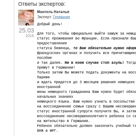
Ответы экспертов:
Мантель Наталья
Эксперт:
Германия
Добрый день!
25.03
Для того, чтобы официально выйти замуж за немц
2016
статус проживания во Франции. Если признали Ва
предоставления
статуса беженца,
то Вам обязательно нужно офор
французских органах и получить все причитающие
пособие
и так далее.
Ни в коем случае стоп азуль!
Тогда
примут в Германии!
Только затем Вы можете подать документы на вос
Париже
и ждать придется до 3 месяцев решения немецких
иностранной
жены немецкого гражданина Вам нужно будет обяз
начальных знаниях
немецкого языка. Вам нужно узнать в посольстве
на воссоединение семьи сразу с Вашим несоверше
статус иностранной супруги получите Вы, A зате
воссоединение несовершеннолетнего ребенка со с
на жительство в Германии.
Ребенок обязательно должен закончить учебный г
ВНЖ в ФРГ.