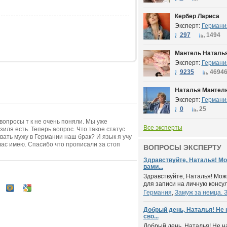
Кербер Лариса
Эксперт:
Германи
297
1494
Мантель Наталь
Эксперт:
Германи
9235
4694
Наталья Мантель
Эксперт:
Германи
0
25
опросы т к не очень поняли. Мы уже
Все эксперты
иля есть. Теперь аопрос. Что такое статус
ать мужу в Германии наш брак? И язык я учу
час имею. Спасибо что прописали за стоп
ВОПРОСЫ ЭКСПЕРТУ
Здравствуйте, Наталья! Мо
вами...
Здравствуйте, Наталья! Мож
для записи на личную консу
Германия
,
Замуж за немца. 
Добрый день, Наталья! Не 
сво...
Добрый день, Наталья! Не н