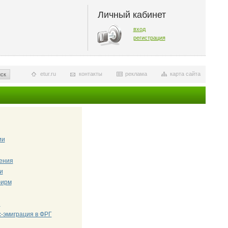
Личный кабинет
вход
регистрация
etur.ru
контакты
реклама
карта сайта
ск
ии
чения
и
фирм
и
-эмиграция в ФРГ