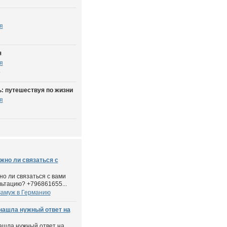
я
я
я
6
: путешествуя по жизни
я
жно ли связаться с
но ли связаться с вами
льтацию? +796861655...
Замуж в Германию
нашла нужный ответ на
ашла нужный ответ на