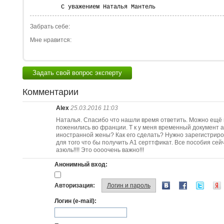
С уважением Наталья Мантель
Забрать себе:
Мне нравится:
Задать свой вопрос эксперту
Комментарии
Alex
25.03.2016 11:03
Наталья. Спасибо что нашли время ответить. Можно ещё в
поженились во франции. Т к у меня временный документ аз
иностранной жены? Как его сделать? Нужно зарегистриров
для того что бы получить А1 серттфикат. Все пособия сей
азюль!!!! Это оооочень важно!!!
Анонимный вход:
Авторизация:
Логин и пароль
Логин (e-mail):