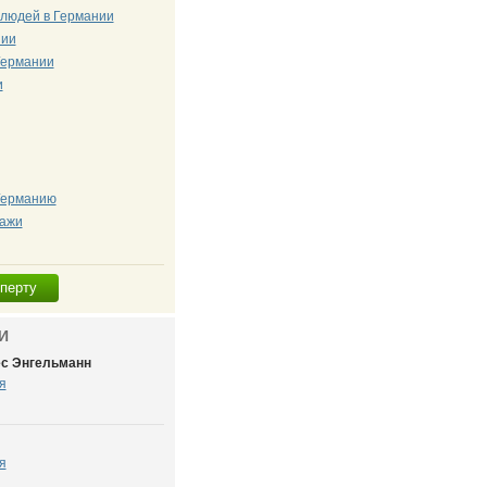
 людей в Германии
нии
Германии
и
 Германию
дажи
сперту
И
ес Энгельманн
я
я