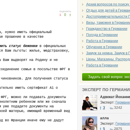
Архив вопросов по поиску
Отдых для детей в Герма
оценить
0
Достопримечательности 
Визы, таможня в Германи
Гражданство в Германии
а, нужно иметь официальный
Погода в Германии
ше прошение в качестве
Работа в Германии
мить
статус беженки
в официальных
Обучение в Германии
ся Вам льготы: жилье, медстраховку,
Замуж за немца. Замуж в
Цены. Магазины. Распро
 Вам выдворят на Родину и не
Работа в Германии
соединение семьи в посольстве ФРГ в
Задать свой вопрос эк
 чиновников. Для получения статуса
ательно иметь сертификат А1 о
ЭКСПЕРТ ПО ГЕРМАНИ
Адвокат Йоханн
 ФРГ, можно ли подавать документы
ннолетним ребенком или же сначала
Эксперт:
Германи
м уже подадите документы на
3
3242
воей матерью, имеющий временный вид
алла
од во Франции иначе ему не дадут
Эксперт:
Германи
5
2875