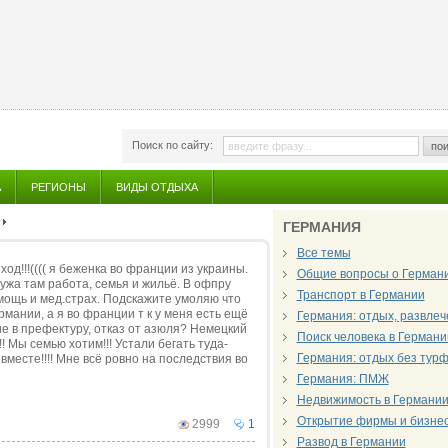
Поиск по сайту:
пои
А
РЕГИОНЫ
ВИДЫ ОТДЫХА
ГЕРМАНИЯ
Все темы
од!!!(((( я беженка во франции из украины.
Общие вопросы о Герман
мужа там работа, семья и жильё. В офпру
Транспорт в Германии
мощь и мед.страх. Подскажите умоляю что
рмании, а я во франции т к у меня есть ещё
Германия: отдых, развле
ие в префектуру, отказ от азюля? Немецкий
Поиск человека в Германи
! Мы семью хотим!!! Устали бегать туда-
Германия: отдых без тур
м вместе!!!! Мне всё ровно на последствия во
Германия: ПМЖ
Недвижимость в Германи
Открытие фирмы и бизнес
2999
1
Развод в Германии