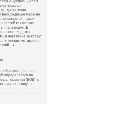
ражи и нуждающиеся в
ской помощи.
тут достаточно
ли необходимые меры не
, последствия таких,
шалостей как мелкие
ть плачевными. В
головного Кодекса
StGB) наказание за кражу
еступления, мотивов его
ствий.
ии
ли брачного договора
ей определяется на
екса Германии (BGB), с
вания по закону.