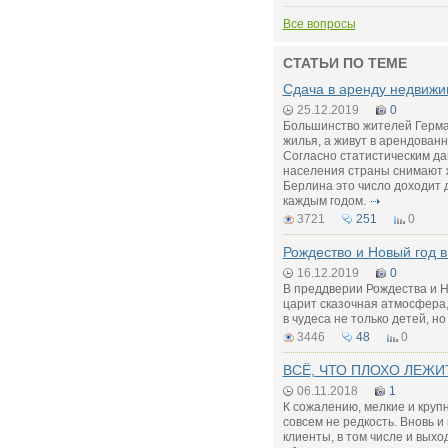
Все вопросы
СТАТЬИ ПО ТЕМЕ
Сдача в аренду недвижи
25.12.2019
0
Большинство жителей Герма
жилья, а живут в арендованн
Согласно статистическим д
населения страны снимают 
Берлина это число доходит 
каждым годом.
3721
251
0
Рождество и Новый год 
16.12.2019
0
В преддверии Рождества и Н
царит сказочная атмосфера
в чудеса не только детей, но
3446
48
0
ВСЁ, ЧТО ПЛОХО ЛЕЖИ
06.11.2018
1
К сожалению, мелкие и круп
совсем не редкость. Вновь и
клиенты, в том числе и вых