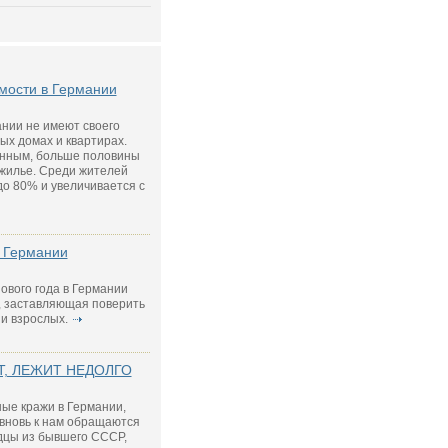
мости в Германии
нии не имеют своего
ых домах и квартирах.
анным, больше половины
жилье. Среди жителей
до 80% и увеличивается с
в Германии
ового года в Германии
, заставляющая поверить
 и взрослых.
Т, ЛЕЖИТ НЕДОЛГО
ные кражи в Германии,
 вновь к нам обращаются
одцы из бывшего СССР,