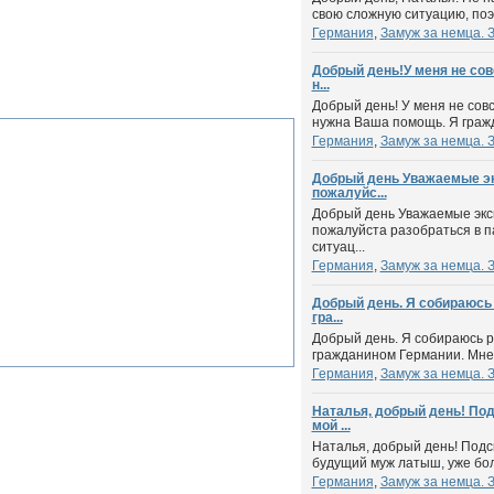
свою сложную ситуацию, поэт
Германия
,
Замуж за немца. 
Добрый день!У меня не сов
н...
Добрый день! У меня не сов
нужна Ваша помощь. Я гражд
Германия
,
Замуж за немца. 
Добрый день Уважаемые э
пожалуйс...
Добрый день Уважаемые экс
пожалуйста разобраться в п
ситуац...
Германия
,
Замуж за немца. 
Добрый день. Я собираюсь 
гра...
Добрый день. Я собираюсь р
гражданином Германии. Мне 57
Германия
,
Замуж за немца. 
Наталья, добрый день! Под
мой ...
Наталья, добрый день! Подс
будущий муж латыш, уже боле
Германия
,
Замуж за немца. 