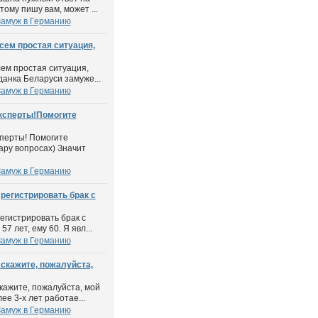
ому пишу вам, может ...
Замуж в Германию
сем простая ситуация,
сем простая ситуация,
анка Беларуси замуже...
Замуж в Германию
ксперты!Помогите
перты! Помогите
ару вопросах) Значит
Замуж в Германию
регистрировать брак с
егистрировать брак с
 лет, ему 60. Я явл...
Замуж в Германию
скажите, пожалуйста,
кажите, пожалуйста, мой
е 3-х лет работае...
Замуж в Германию