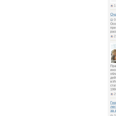
1
Оч
0
Осо
пре
рас
2
Пра
ино
обл
дей
в И
ста
199
2
Гер
лег
за 
2