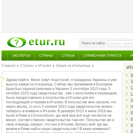
Поиск по сайту:
ЭКСПЕРТЫ
СТРАНЫ
СТАТЬИ
СПРАВОЧНИК ТУРИСТА
Р
Главная
Страны
Италия
Замуж за итальянца
ИТ
В
Здравствуйте, Меня зовут Анастасия, я гражданка Украины и уже
Т
вышла замуж за итальянца. Сейчас мы проживаем в Болгарии.
С
Брак был зарегистрирован в Украине 5 сентября 2015 года. 5
октября 2015 года свидетельство , уже с апостилем и переводом,
С
было предоставлено в посольство в Италии для его
И
последующей отправки в Италию. В посольстве мне сказали, что
Н
через месяц, то есть 5 ноября 2015 года свидетельство можно
забирать в коммуне в Италии. В декабре 2015 и июне 2016 мы
И
были в Риме в Circoscrizione, где мой муж всё ещё числится не
И
женат, соответственно свидетельства там нет. Посольство же в
свою очередь говорит, что оно в Италии. Вопрос мой: где мы
И
можем в Риме найти наше свидетельство? В каких коммунах?
О