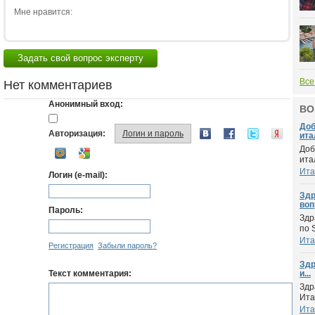
Мне нравится:
Задать свой вопрос эксперту
Все
Нет комментариев
Анонимный вход:
ВО
Доб
Авторизация:
Логин и пароль
итал
Доб
ита
Ита
Логин (e-mail):
Здр
воп
Пароль:
Здр
по 
Ита
Регистрация
Забыли пароль?
Здр
Текст комментария:
и...
Здр
Ита
Ита