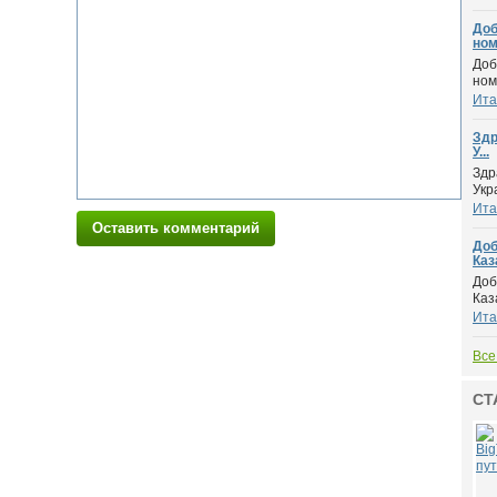
Доб
ном.
Доб
ном
Ита
Здр
У...
Здр
Укр
Ита
Оставить комментарий
Доб
Каза
Доб
Каз
Ита
Все
СТ