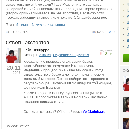
Если же мы его не найдём, можем ли мы зарегистрировать
Г
свидетельство в Риме сами? Где? Можно ли это сделать с
завереной копией из посольства и переводом второго оригинала
К
(второй оригинал имеется, но без апостиля, а возможности
Р
поехать в Украину за апостилем пока нет). Спасибо заранее.
Ц
Тема:
Италия
–
Замуж за итальянца
З
19.09.2016
1492
0
И
Д
Ответы экспертов:
И
Гайа Пиццурро
оценить
0
Эксперт:
Италия
,
Обучение за рубежом
К сожалению процесс легализации брака,
заключённого за пределами Италии очень
20.11
медленный процесс. Мне известен случай. когда
ЭК
2016
свидетельство о браке шло по дипломатическим
каналам 8 месяцев. Так что наберитесь терпения и
регулярно обращайтесь в ufficio anagrafe той комуны,
где прописан Ваш муж.
Кроме того, если Ваш супруг состоит на учёте в
A.I.R.E. в посольстве Италии в Болгарии, возможно
сведения передали туда.
Остались вопросы? Обращайтесь
info@latinita.ru
Забрать себе: