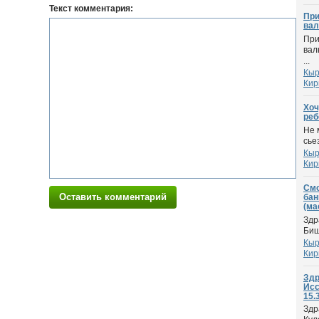
Текст комментария:
При
ва
При
вал
...
Кыр
Кир
Хоч
реб
Не 
сье
Кыр
Кир
Смо
Оставить комментарий
бан
(ма
Здр
Биш
Кыр
Кир
Здр
Исс
15.3
Здр