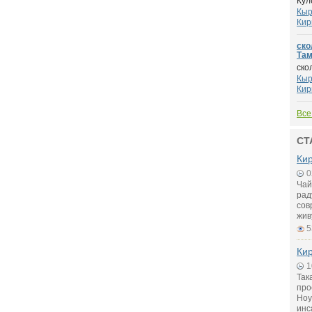
Кул
Кыр
Кир
ско
Там
ско
Кыр
Кир
Все
СТ
Кир
0
Чай
рад
сов
жив
5
Кир
1
Так
про
Ноу
инс