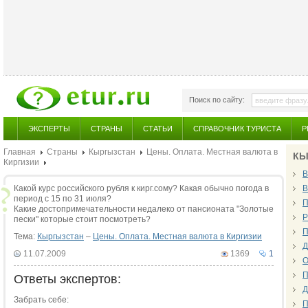
Поиск по сайту:
ЭКСПЕРТЫ
СТРАНЫ
СТАТЬИ
СПРАВОЧНИК ТУРИСТА
Р
Главная
Страны
Кыргызстан
Цены. Оплата. Местная валюта в
КЫ
Киргизии
В
Какой курс российского рубля к кирг.сому? Какая обычно погода в
В
период с 15 по 31 июля?
П
Какие достопримечательности недалеко от пансионата "Золотые
Р
пески" которые стоит посмотреть?
П
Тема:
Кыргызстан
–
Цены. Оплата. Местная валюта в Киргизии
Д
11.07.2009
1369
1
О
П
Ответы экспертов:
Д
Забрать себе:
П