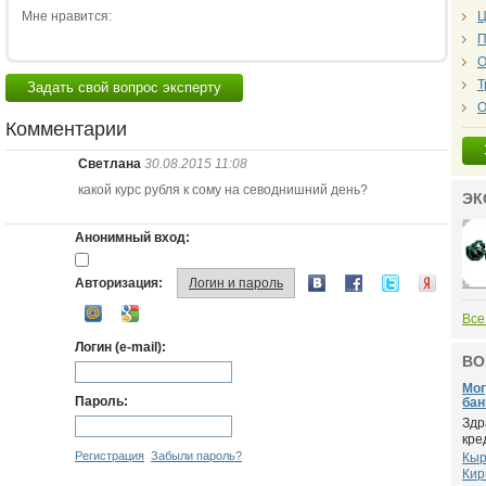
Мне нравится:
Ц
П
О
Т
Задать свой вопрос эксперту
О
Комментарии
Светлана
30.08.2015 11:08
какой курс рубля к сому на севоднишний день?
ЭК
Анонимный вход:
Авторизация:
Логин и пароль
Все
Логин (e-mail):
ВО
Мог
Пароль:
бан
Здр
кре
Регистрация
Забыли пароль?
Кыр
Кир