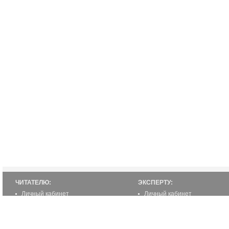
ЧИТАТЕЛЮ:
ЭКСПЕРТУ:
Личный кабинет
Личный кабинет
Настройка уведомлений
Написать статью
Написать статью
Как стать экспертом
Преимущества
Реклама