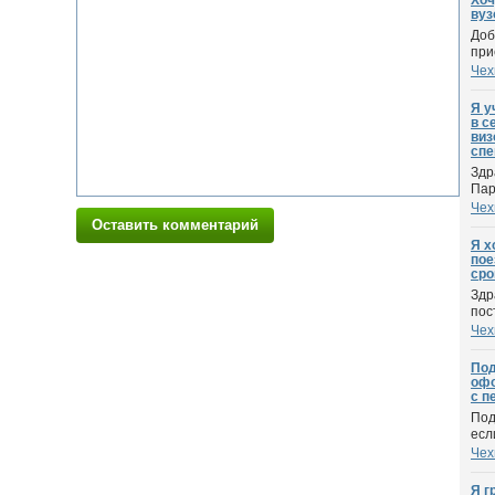
Хоч
вузо
Доб
при
Чех
Я у
в с
виз
спе
Здр
Пар
Чех
Оставить комментарий
Я х
пое
сро
Здр
пос
Чех
Под
офо
с п
Под
есл
Чех
Я г