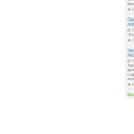
мно
2
Пре
дл
2
Что
1
Чех
до
0
Тур
вре
с у
хол
1
Все