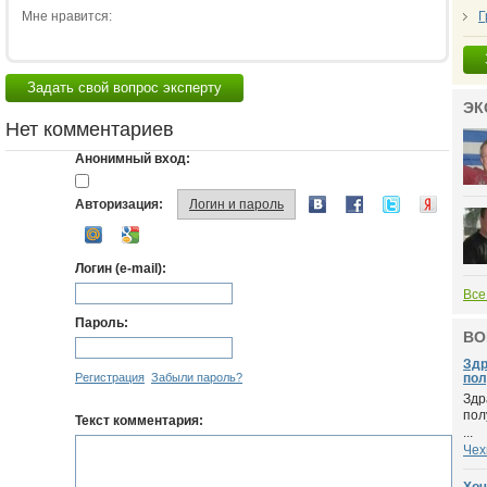
Мне нравится:
Г
Задать свой вопрос эксперту
ЭК
Нет комментариев
Анонимный вход:
Авторизация:
Логин и пароль
Логин (e-mail):
Все
Пароль:
ВО
Здр
Регистрация
Забыли пароль?
пол
Здр
пол
Текст комментария:
...
Чех