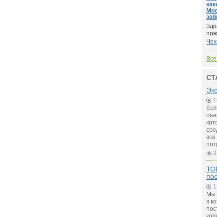
как
Мос
заб
Здр
пож
Чех
Все
СТ
Экс
1
Есл
съе
кот
сре
все
пот
2
ТОП
по
1
Мы 
в к
пос
кол