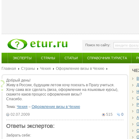
Поиск по сайту:
ЭКСПЕРТЫ
СТРАНЫ
СТАТЬИ
СПРАВОЧНИК ТУРИСТА
Р
Главная
Страны
Чехия
Оформление визы в Чехию
ЧЕ
В
Добрый день!
Живу в России, будущим летом хочу поехать в Прагу учиться.
Д
Хочу сама все сделать (виза, оформление на языковые курсы),
Н
скажите каков процесс оформления визы?
С
Спасибо.
Р
Тема:
Чехия
–
Оформление визы в Чехию
П
02.07.2009
515
0
А
О
Ответы экспертов:
О
Забрать себе:
О