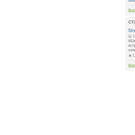
Все
СТ
Кру
2
КБЖ
вст
озе
1
Все