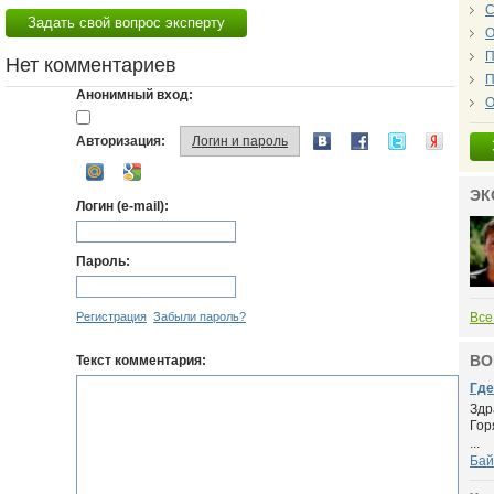
С
Задать свой вопрос эксперту
О
П
Нет комментариев
П
Анонимный вход:
О
Авторизация:
Логин и пароль
ЭК
Логин (e-mail):
Пароль:
Регистрация
Забыли пароль?
Все
ВО
Текст комментария:
Где
Здр
Гор
...
Бай