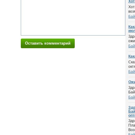
Хот
Хот
воз
Бай
Как
ию
Здр
ожи
Оставить комментарий
Бай
Как
Ска
окт
Бай
Ожи
Здр
Бай
Бай
Здр
Бай
опти
Здр
Пла
Воз
Бай