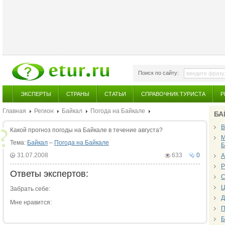
Поиск по сайту:
ЭКСПЕРТЫ
СТРАНЫ
СТАТЬИ
СПРАВОЧНИК ТУРИСТА
Р
Главная
Регион
Байкал
Погода на Байкале
БА
В
Какой прогноз погоды на Байкале в течение августа?
М
Тема:
Байкал
–
Погода на Байкале
Б
31.07.2008
633
0
А
Р
Ответы экспертов:
С
Ц
Забрать себе:
Д
Мне нравится:
П
Б