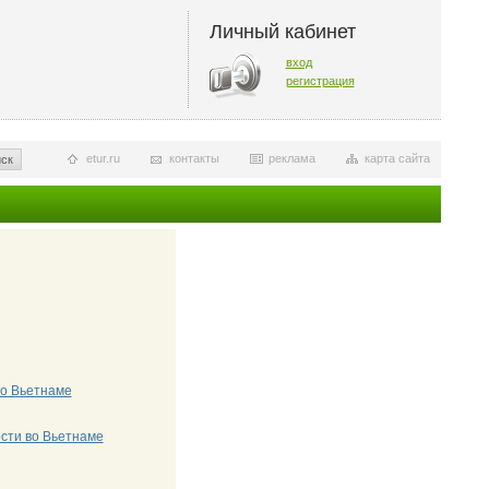
Личный кабинет
вход
регистрация
etur.ru
контакты
реклама
карта сайта
ск
о Вьетнаме
сти во Вьетнаме