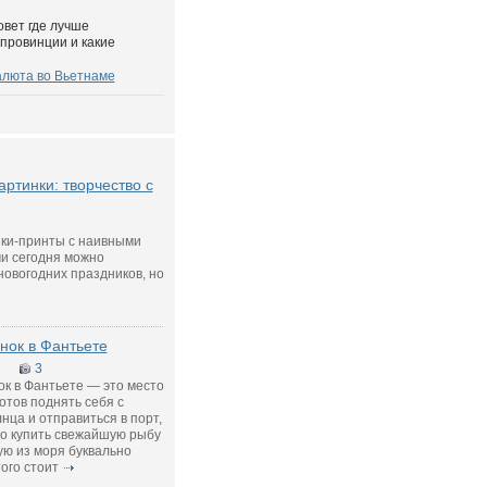
овет где лучше
 провинции и какие
алюта во Вьетнаме
ртинки: творчество с
ки-принты с наивными
и сегодня можно
новогодних праздников, но
нок в Фантьете
8
3
к в Фантьете — это место
готов поднять себя с
нца и отправиться в порт,
но купить свежайшую рыбу
ю из моря буквально
того стоит