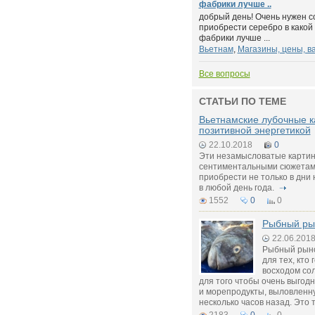
фабрики лучше ..
добрый день! Очень нужен с
приобрести серебро в какой
фабрики лучше ...
Вьетнам
,
Магазины, цены, в
Все вопросы
СТАТЬИ ПО ТЕМЕ
Вьетнамские лубочные ка
позитивной энергетикой
22.10.2018
0
Эти незамысловатые картин
сентиментальными сюжетам
приобрести не только в дни 
в любой день года.
1552
0
0
Рыбный ры
22.06.201
Рыбный рыно
для тех, кто 
восходом сол
для того чтобы очень выгод
и морепродукты, выловленну
несколько часов назад. Это 