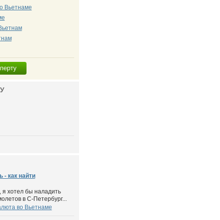
во Вьетнаме
ме
Вьетнам
тнам
сперту
У
 - как найти
 я хотел бы наладить
олетов в С-Петербург...
алюта во Вьетнаме