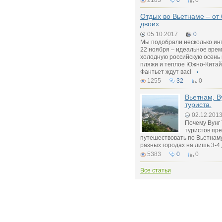
2183
0
0
Отдых во Вьетнаме – от 
двоих
05.10.2017
0
Мы подобрали несколько ин
22 ноября – идеальное врем
холодную российскую осень
пляжи и теплое Южно-Китайс
Фантьет ждут вас!
1255
32
0
Вьетнам, В
туриста.
02.12.201
Почему Вунг
туристов пр
путешествовать по Вьетнаму
разных городах на лишь 3-4
5383
0
0
Все статьи