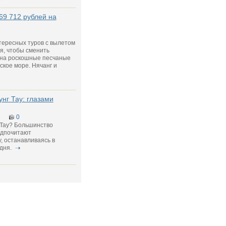
69 712 рублей на
тересных туров с вылетом
я, чтобы сменить
 на роскошные песчаные
кое море. Нячанг и
унг Тау: глазами
3
0
 Тау? Большинство
едпочитают
, останавливаясь в
 дня.