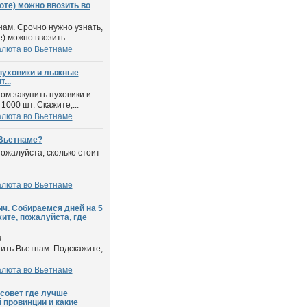
те) можно ввозить во
нам. Срочно нужно узнать,
) можно ввозить...
алюта во Вьетнаме
 пуховики и лыжные
...
ом закупить пуховики и
1000 шт. Скажите,...
алюта во Вьетнаме
 Вьетнаме?
ожалуйста, сколько стоит
алюта во Вьетнаме
ч. Собираемся дней на 5
ите, пожалуйста, где
.
ить Вьетнам. Подскажите,
алюта во Вьетнаме
совет где лучше
 провинции и какие