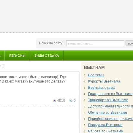
Поиск по сайту:
пои
А
РЕГИОНЫ
ВИДЫ ОТДЫХА
е
ВЬЕТНАМ
Все темы
ншетник и может быть телевизор). Где
? В каких магазинах лучше это делать?
Курорты Вьетнама
Вьетнам: отдых
Гражданство во Вьетнаме
Транспорт во Вьетнаме
4019
0
Достопримечательности в
Обучение во Вьетнаме
Приобретение недвижимо
Погода во Вьетнаме
Работа во Вьетнаме