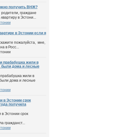
можно получить ВНЖ?
 родители, граждане
ь квартиру в Эстони...
стонии
вартире в Эстонии если я
скажите пожалуйста, мне,
а в Росс...
стонии
и прабабушка жили в
их были дома и лесные
 прабабушка жили в
 были дома и лесные
стонии
и в Эстонии срок
 года получила
 в Эстонии срок
а гражданст...
стонии