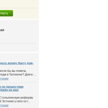
сперту
жда
дать моему брату дом-
могли бы вы помочь
едж в Таллинне? Дом в ...
стонии
о по прошествии
 право на наш
 Столыпинскую реформу
 Эстонии у него ост...
стонии