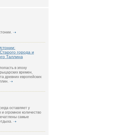
стонии.
Эстонии:
Старого города и
ого Таллина
попасть в эпоху
 рыцарских времен,
та древних европейских
ллин.
егда оставляет у
 и огромное количество
печатлены самые
тдыха.