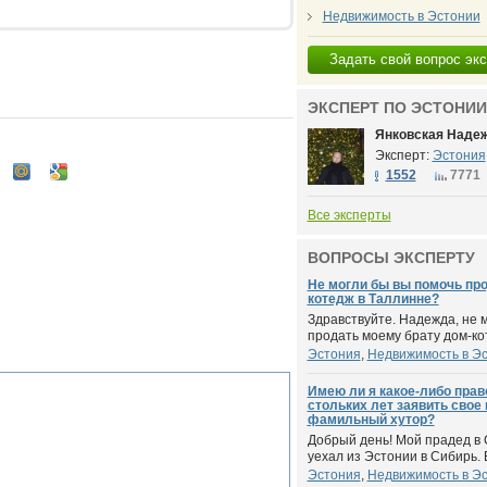
Недвижимость в Эстонии
Задать свой вопрос эк
ЭКСПЕРТ ПО ЭСТОНИИ
Янковская Наде
Эксперт:
Эстония
1552
7771
Все эксперты
ВОПРОСЫ ЭКСПЕРТУ
Не могли бы вы помочь про
котедж в Таллинне?
Здравствуйте. Надежда, не 
продать моему брату дом-кот
Эстония
,
Недвижимость в Э
Имею ли я какое-либо прав
стольких лет заявить свое
фамильный хутор?
Добрый день! Мой прадед в
уехал из Эстонии в Сибирь. В
Эстония
,
Недвижимость в Э