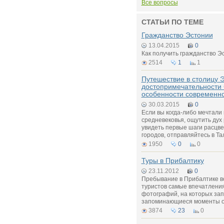
Все вопросы
СТАТЬИ ПО ТЕМЕ
Гражданство Эстонии
13.04.2015
0
Как получить гражданство Э
2514
1
1
Путешествие в столицу 
достопримечательности 
особенности современн
30.03.2015
0
Если вы когда-либо мечтали 
средневековья, ощутить дух
увидеть первые шаги расцве
городов, отправляйтесь в Та
1950
0
0
Туры в Прибалтику
23.11.2012
0
Пребывание в Прибалтике вс
туристов самые впечатления
фотографий, на которых за
запоминающиеся моменты о
3874
23
0