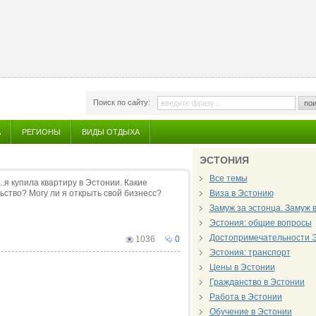
Поиск по сайту:
пои
А
РЕГИОНЫ
ВИДЫ ОТДЫХА
ЭСТОНИЯ
Все темы
.я купила квартиру в Эстонии. Какие
ьство? Могу ли я открыть свой бизнесс?
Виза в Эстонию
Замуж за эстонца. Замуж 
Эстония: общие вопросы
Достопримечательности 
1036
0
Эстония: транспорт
Цены в Эcтонии
Гражданство в Эстонии
Работа в Эстонии
Обучение в Эстонии