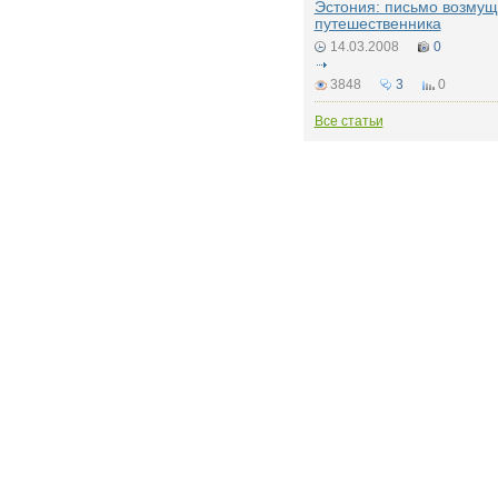
Эстония: письмо возмущ
путешественника
14.03.2008
0
3848
3
0
Все статьи