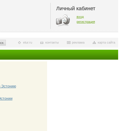
Личный кабинет
вход
регистрация
etur.ru
контакты
реклама
карта сайта
ск
в Эстонию
Эстонии