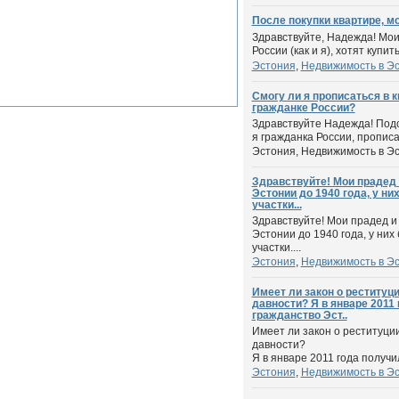
После покупки квартире, 
Здравствуйте, Надежда! Мои
России (как и я), хотят купит
Эстония
,
Недвижимость в Э
Смогу ли я прописаться в к
гражданке России?
Здравствуйте Надежда! Под
я гражданка России, прописан
Эстония
,
Недвижимость в Э
Здравствуйте! Мои прадед 
Эстонии до 1940 года, у н
участки...
Здравствуйте! Мои прадед и
Эстонии до 1940 года, у них
участки....
Эстония
,
Недвижимость в Э
Имеет ли закон о реституци
давности? Я в январе 2011
гражданство Эст..
Имеет ли закон о реституции
давности?
Я в январе 2011 года получил
Эстония
,
Недвижимость в Э