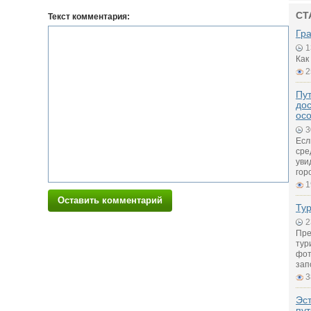
СТ
Текст комментария:
Гр
1
Как
2
Пут
дос
ос
3
Есл
сре
уви
гор
1
Оставить комментарий
Ту
2
Пре
тур
фот
зап
3
Эс
пу