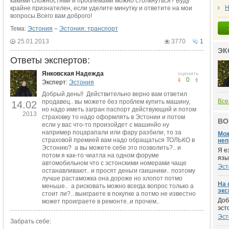
какими сложностями и проблемами можно столкнуться? Буду
Н
крайне признателен, если уделите минутку и ответите на мои
вопросы.Всего вам доброго!
Тема:
Эстония
–
Эстония: транспорт
25.01.2013
3770
1
ЭК
Ответы экспертов:
Янковская Надежда
оценить
0
Эксперт:
Эстония
Добрый день!! Действительно верно вам ответил
Все
продавец.. вы можете без проблем купить машину,
14.02
но надо иметь загран паспорт действующий и потом
2013
страховку то надо оформлять в Эстонии и потом
ВО
если у вас что-то произойдет с машинйо ну
например поцарапали или фару разбили, то за
Мож
страховой премией вам надо обращаться ТОЛЬКО в
неп
Эстонию? а вы можете себе это позволить?.. и
Я е
потом я как-то чиатла на одном форуме
язы
автомобильном что с эстонскими номерами чаще
Эст
останавливают.. и просят деньги гаишники.. поэтому
лучше растаможка она дороже но хлопот потмо
На 
меньше.. а рисковать можно всегда вопрос только а
экс
стоит ли?.. выиграете в покупке а потмо не известно
Доб
может проиграете в ремонте..и прочем..
эст
Эст
Забрать себе: