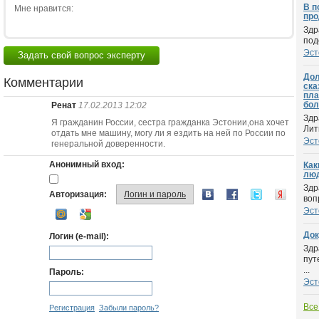
В п
Мне нравится:
про
Здр
под
Эст
Задать свой вопрос эксперту
Дол
Комментарии
ска
пла
бол
Ренат
17.02.2013 12:02
Здр
Я гражданин России, сестра гражданка Эстонии,она хочет
Лит
отдать мне машину, могу ли я ездить на ней по России по
Эст
генеральной доверенности.
Анонимный вход:
Как
люд
Здр
Авторизация:
Логин и пароль
воп
Эст
Док
Логин (e-mail):
Здр
пут
...
Пароль:
Эст
Все
Регистрация
Забыли пароль?