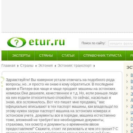
Поиск по сайту:
ЭКСПЕРТЫ
СТРАНЫ
СТАТЬИ
СПРАВОЧНИК ТУРИСТА
Р
Главная
Страны
Эстония
Эстония: транспорт
ЭС
В
Здравствуйте! Вы наверное устали отвечать на подобного рода
В
вопросы, но...я просто не знаю к кому обратиться. В последнее
З
время в Питере все чаще и чаще продают машины на эстонских
номерах.Они дешевле, качественнее и т.д. Но, если раньше люди
Э
на них ездили относительно спокойно, то сейчас, насколько я
Д
знаю, все осложнилось. Вот что пишет мне продавец " вас
Э
официально вписывают в тех паспорт машины, как владельца! по
этому нужен загран паспорт! машина на эстонских номерах и
Ц
эстонском учете, документы все в порядке, машина естественно
Г
тоже, вложений не требует! все необходимые документы,
страховка, тех осмотр и документы о временном ввозе
Р
предоставляем!" Скажите, стоит ли рисковать и чем это грозит? С
О