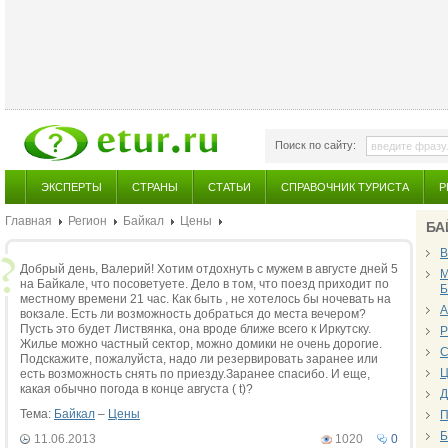
Поиск по сайту:
ЭКСПЕРТЫ
СТРАНЫ
СТАТЬИ
СПРАВОЧНИК ТУРИСТА
Р
Главная
Регион
Байкал
Цены
БА
В
Добрый день, Валерий! Хотим отдохнуть с мужем в августе дней 5
М
на Байкале, что посоветуете. Дело в том, что поезд приходит по
Б
местному времени 21 час. Как быть , не хотелось бы ночевать на
А
вокзале. Есть ли возможность добраться до места вечером?
Пусть это будет Листвянка, она вроде ближе всего к Иркутску.
Р
Жилье можно частный сектор, можно домики не очень дорогие.
С
Подскажите, пожалуйста, надо ли резервировать заранее или
Ц
есть возможность снять по приезду.Заранее спасибо. И еще,
какая обычно погода в конце августа ( t)?
Д
Тема:
Байкал
–
Цены
П
Б
11.06.2013
1020
0