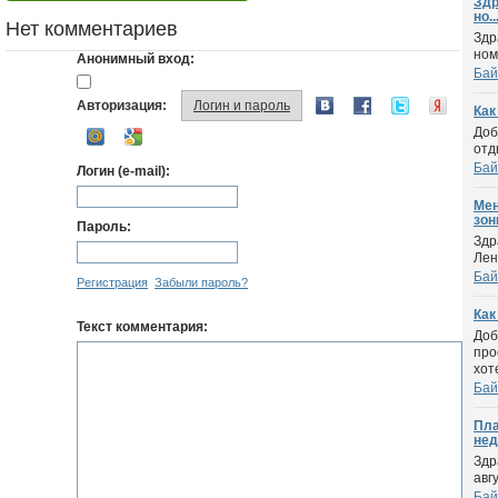
Здр
но..
Нет комментариев
Здр
ном
Анонимный вход:
Бай
Авторизация:
Логин и пароль
Как
Доб
отд
Бай
Логин (e-mail):
Мен
зон
Пароль:
Здр
Лен
Бай
Регистрация
Забыли пароль?
Как
Текст комментария:
Доб
про
хоте
Бай
Пла
нед
Здр
авг
Бай