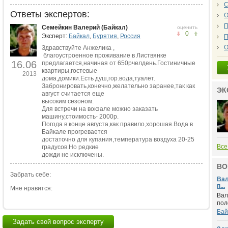
С
Ответы экспертов:
О
П
Семейкин Валерий (Байкал)
оценить
0
Эксперт:
Байкал
,
Бурятия
,
Россия
П
О
Здравствуйте Анжелика ,
благоустроенное проживание в Листвянке
16.06
предлагается,начиная от 650рчелдень.Гостиничные
квартиры,гостевые
2013
дома,домики.Есть душ,гор.вода,туалет.
Забронировать,конечно,желательно заранее,так как
ЭК
август считается еще
высоким сезоном.
Для встречи на вокзале можно заказать
машину,стоимость- 2000р.
Погода в конце августа,как правило,хорошая.Вода в
Байкале прогревается
достаточно для купания,температура воздуха 20-25
Все
градусов.Но редкие
дожди не исключены.
ВО
Забрать себе:
Вал
п...
Мне нравится:
Вал
пол
Бай
Задать свой вопрос эксперту