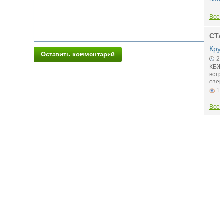
Все
СТ
Кру
Оставить комментарий
2
КБЖ
вст
озе
1
Все