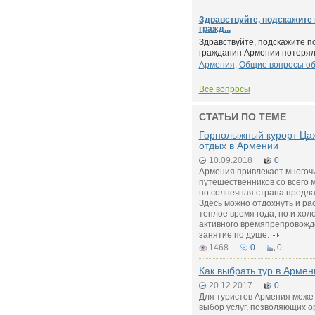
Здравствуйте, подскажите
гражд...
Здравствуйте, подскажите п
гражданин Армении потерял п
Армения
,
Общие вопросы о
Все вопросы
СТАТЬИ ПО ТЕМЕ
Горнолыжный курорт Цах
отдых в Армении
10.09.2018
0
Армения привлекает многоч
путешественников со всего м
но солнечная страна предла
Здесь можно отдохнуть и рас
теплое время года, но и хо
активного времяпрепровожд
занятие по душе.
1468
0
0
Как выбрать тур в Арме
20.12.2017
0
Для туристов Армения може
выбор услуг, позволяющих 