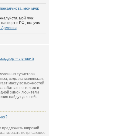
 пожалуйста, мой муж
ожалуйста, мой муж
аспорт в РФ , получил ...
б Армении
кадзор – лучший
исленных туристов и
ира, ведь эта маленькая,
гает массу возможностей.
слабиться не только в
лодной зимой любители
ения найдут для себя
нию?
т предложить широкий
организовать потрясающее