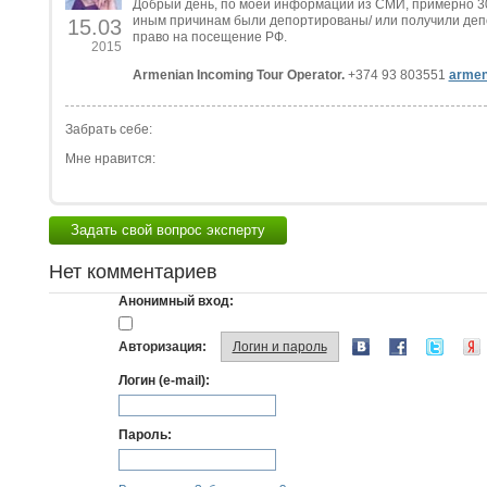
Добрый день, по моей информации из СМИ, примерно 3
иным причинам были депортированы/ или получили депо
15.03
право на посещение РФ.
2015
Armenian Incoming Tour Operator.
+374 93 803551
armen
Забрать себе:
Мне нравится:
Задать свой вопрос эксперту
Нет комментариев
Анонимный вход:
Авторизация:
Логин и пароль
Логин (e-mail):
Пароль: