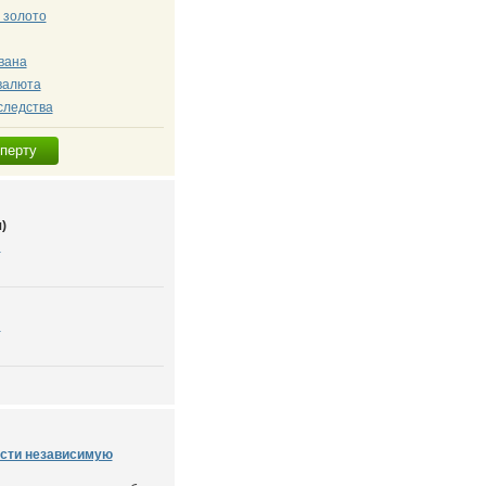
 золото
вана
валюта
следства
сперту
)
я
я
ести независимую