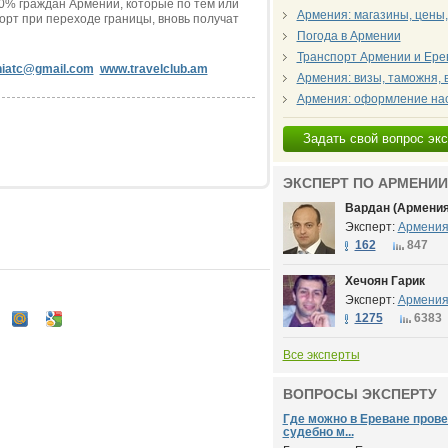
0% граждан Армении, которые по тем или
Армения: магазины, цены,
рт при переходе границы, вновь получат
Погода в Армении
Транспорт Армении и Ере
iatc@gmail.com
www.travelclub.am
Армения: визы, таможня, 
Армения: оформление на
Задать свой вопрос эк
ЭКСПЕРТ ПО АРМЕНИИ
Вардан (Армения
Эксперт:
Армени
162
847
Хечоян Гарик
Эксперт:
Армени
1275
6383
Все эксперты
ВОПРОСЫ ЭКСПЕРТУ
Где можно в Ереване пров
судебно м...