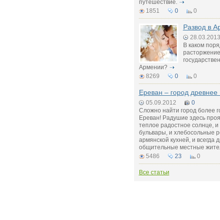
путешествие.
1851
0
0
Развод в А
28.03.201
В каком пор
расторжение 
государствен
Армении?
8269
0
0
Ереван – город древнее
05.09.2012
0
Сложно найти город более 
Ереван! Радушие здесь прояв
теплое радостное солнце, и
бульвары, и хлебосольные 
армянской кухней, и всегда
общительные местные жите
5486
23
0
Все статьи