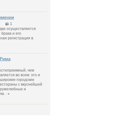
рмении
3
1
ядке осуществляется
брака и его
ная регистрация в
 Рима
гостеприимный, чем
ляется во всем: это и
 широкие городские
рестораны с вкуснейшей
 дружелюбные и
ли.