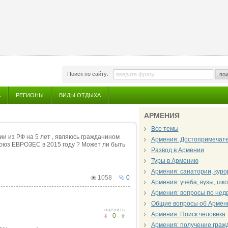
Поиск по сайту:
пои
А
РЕГИОНЫ
ВИДЫ ОТДЫХА
АРМЕНИЯ
Все темы
ии из РФ на 5 лет , являюсь гражданином
Армения: Достопримечат
союз ЕВРОЗЕС в 2015 году ? Может ли быть
Развод в Армении
Туры в Армению
Армения: санатории, куро
1058
0
Армения: учеба, вузы, шк
Армения: вопросы по нед
Общие вопросы об Армен
оценить
Армения: Поиск человека
0
Армения: получение граж