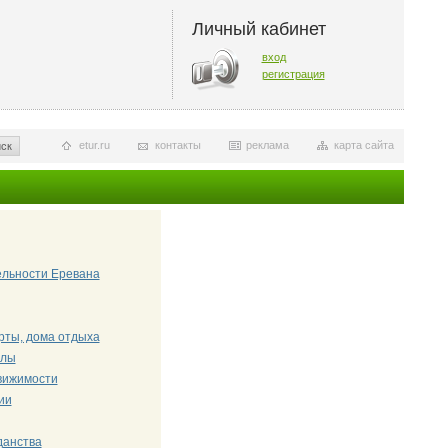
Личный кабинет
вход
регистрация
etur.ru
контакты
реклама
карта сайта
ск
ельности Еревана
рты, дома отдыха
олы
вижимости
ии
данства