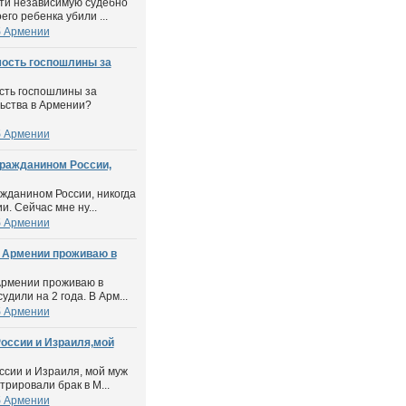
сти независимую судебно
его ребенка убили ...
б Армении
мость госпошлины за
сть госпошлины за
ьства в Армении?
б Армении
гражданином России,
ажданином России, никогда
. Сейчас мне ну...
б Армении
н Армении проживаю в
Армении проживаю в
дили на 2 года. В Арм...
б Армении
оссии и Израиля,мой
ссии и Израиля, мой муж
рировали брак в М...
б Армении