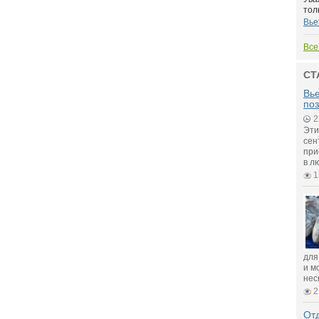
тол
Вье
Все
СТ
Вье
поз
2
Эти
сен
при
в л
1
для
и м
нес
2
Отд