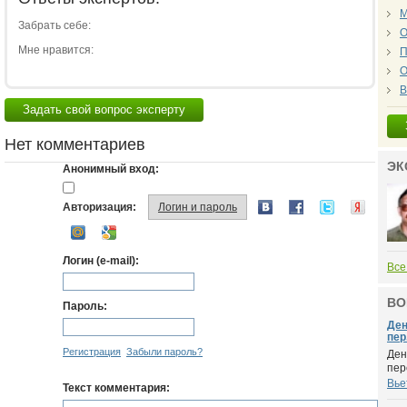
М
Забрать себе:
О
Мне нравится:
П
О
В
Задать свой вопрос эксперту
Нет комментариев
ЭК
Анонимный вход:
Авторизация:
Логин и пароль
Логин (e-mail):
Все
ВО
Пароль:
Ден
пер.
Регистрация
Забыли пароль?
Ден
пер
Вье
Текст комментария: