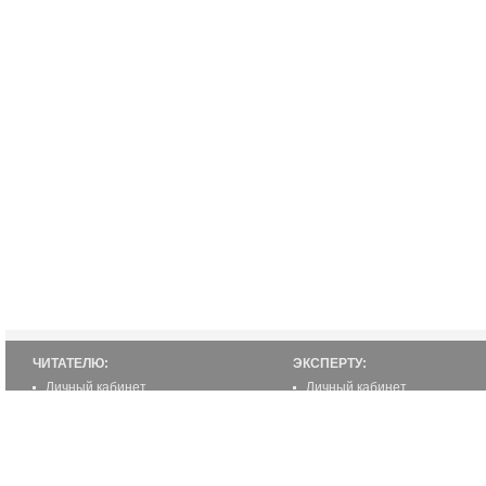
ЧИТАТЕЛЮ:
ЭКСПЕРТУ:
Личный кабинет
Личный кабинет
Настройка уведомлений
Написать статью
Написать статью
Как стать экспертом
Преимущества
Реклама