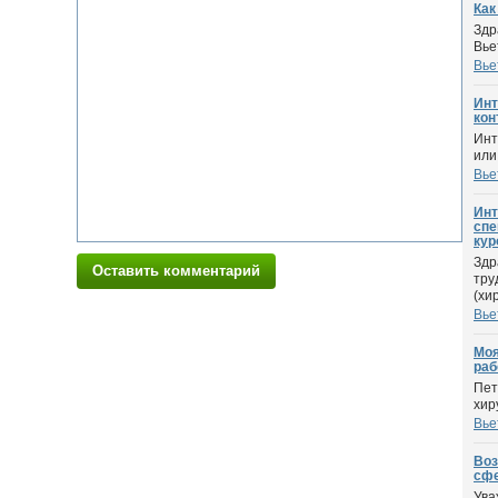
Как
Здр
Вье
Вье
Инт
конт
Инт
или
Вье
Инт
спе
кур
Здр
Оставить комментарий
тру
(хир
Вье
Моя
раб
Пет
хир
Вье
Воз
сфе
Ува