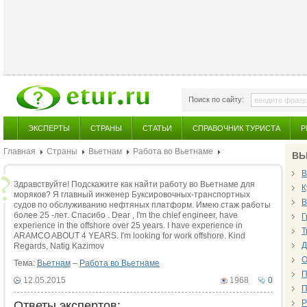
Поиск по сайту:
ЭКСПЕРТЫ
СТРАНЫ
СТАТЬИ
СПРАВОЧНИК ТУРИСТА
Р
Главная
Страны
Вьетнам
Работа во Вьетнаме
ВЬ
В
Здравствуйте! Подскажите как найти работу во Вьетнаме для
К
моряков? Я главный инженер Буксировочных-транспортных
В
судов по обслуживанию нефтяных платформ. Имею стаж работы
более 25 -лет. Спасибо . Dear , I'm the chief engineer, have
Г
experience in the offshore over 25 years. I have experience in
Т
ARAMCO ABOUT 4 YEARS. I'm looking for work offshore. Kind
Д
Regards, Natig Kazimov
О
Тема:
Вьетнам
–
Работа во Вьетнаме
П
12.05.2015
1968
0
П
Р
Ответы экспертов: