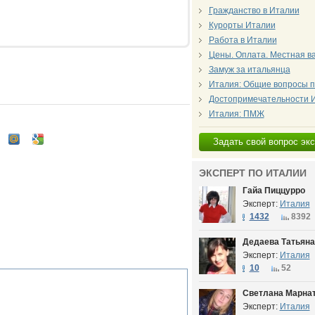
Гражданство в Италии
Курорты Италии
Работа в Италии
Цены. Оплата. Местная в
Замуж за итальянца
Италия: Общие вопросы п
Достопримечательности 
Италия: ПМЖ
Задать свой вопрос эк
ЭКСПЕРТ ПО ИТАЛИИ
Гайа Пиццурро
Эксперт:
Италия
1432
8392
Дедаева Татьяна
Эксперт:
Италия
10
52
Светлана Марна
Эксперт:
Италия