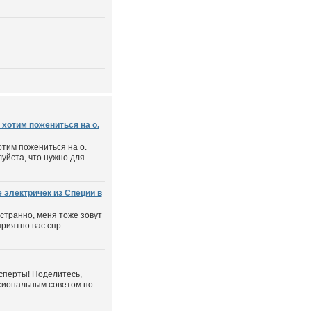
хотим пожениться на о.
отим пожениться на о.
йста, что нужно для...
 электричек из Специи в
 странно, меня тоже зовут
риятно вас спр...
сперты! Поделитесь,
сиональным советом по