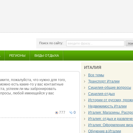
Поиск по сайту:
пои
А
РЕГИОНЫ
ВИДЫ ОТДЫХА
ИТАЛИЯ
Все темы
жите, пожалуйста, что нужно для того,
Транспорт Италии
ожно есть какие-то у вас контактные
Сицилия-общие вопросы
ста, успеем ли мы забронировать
опросы, любой имеющейся у вас
Сицилия-отдых
Истории от русских, про
Недвижимость Италии
777
0
Италия: Магазины. Распр
Италия: отдых и развлеч
Италия: Оформление виз
Обучение в Италии