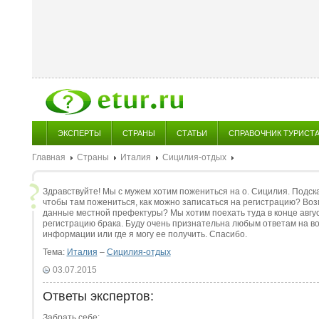
ЭКСПЕРТЫ
СТРАНЫ
СТАТЬИ
СПРАВОЧНИК ТУРИСТ
Главная
Страны
Италия
Сицилия-отдых
Здравствуйте! Мы с мужем хотим пожениться на о. Сицилия. Подска
чтобы там пожениться, как можно записаться на регистрацию? Возм
данные местной префектуры? Мы хотим поехать туда в конце авгу
регистрацию брака. Буду очень признательна любым ответам на в
информации или где я могу ее получить. Спасибо.
Тема:
Италия
–
Сицилия-отдых
03.07.2015
Ответы экспертов:
Забрать себе: