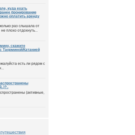
ле, куда ехать
 ранее бронирование
можно оплатить аренду
колько раз слышала от
 не плохо отдохнуть...
рмину, скажите
с Таорминой/Катанией
ожалуйста есть ли рядом с
...
распространены
.)?..
аспространены (активные,
g путешествия