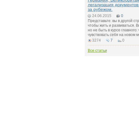
Германия, Великобритан
легализация документов
за рубежом.
24.06.2015
0
Представьте: вы в другой ст
чтобы жить и развиваться. В
но не быть в курсе главного:
чувствовать себя на новом м
3274
7
0
Все статьи