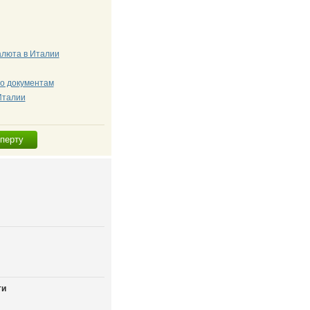
алюта в Италии
о документам
Италии
сперту
ти