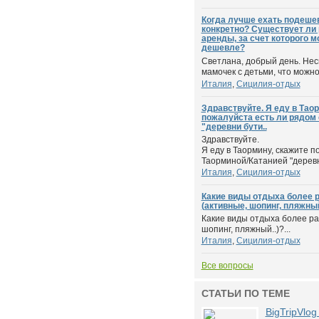
Когда лучше ехать подешев
конкретно? Существует ли
аренды, за счет которого 
дешевле?
Светлана, добрый день. Нес
мамочек с детьми, что можно
Италия
,
Сицилия-отдых
Здравствуйте. Я еду в Тао
пожалуйста есть ли рядом 
"деревни бути..
Здравствуйте.
Я еду в Таормину, скажите п
Таорминой/Катанией "деревн
Италия
,
Сицилия-отдых
Какие виды отдыха более 
(активные, шопинг, пляжный.
Какие виды отдыха более р
шопинг, пляжный..)?...
Италия
,
Сицилия-отдых
Все вопросы
СТАТЬИ ПО ТЕМЕ
BigTripVlo