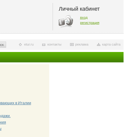
Личный кабинет
вход
регистрация
etur.ru
контакты
реклама
карта сайта
ск
живающих в Италии
одажи.
ения
ы