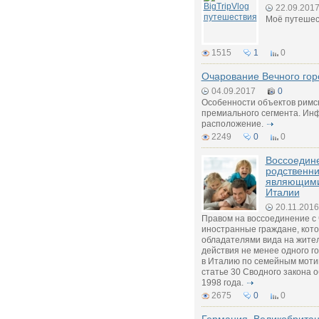
22.09.201
Моё путешес
1515
1
0
Очарование Вечного гор
04.09.2017
0
Особенности объектов римс
премиального сегмента. Инф
расположение.
2249
0
0
Воссоедин
родственни
являющими
Италии
20.11.2016
Правом на воссоединение с
иностранные граждане, кот
обладателями вида на жител
действия не менее одного г
в Италию по семейным моти
статье 30 Сводного закона 
1998 года.
2675
0
0