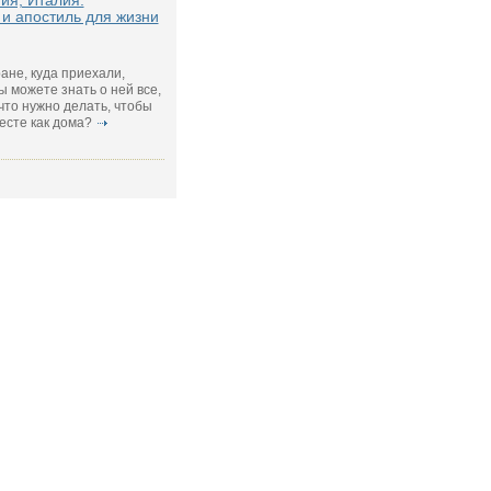
ия, Италия:
 и апостиль для жизни
ране, куда приехали,
ы можете знать о ней все,
 что нужно делать, чтобы
есте как дома?