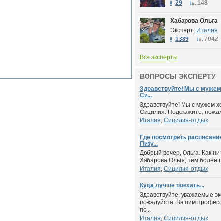
29
148
Хабарова Ольга
Эксперт:
Италия
1389
7042
Все эксперты
ВОПРОСЫ ЭКСПЕРТУ
Здравствуйте! Мы с мужем 
Си...
Здравствуйте! Мы с мужем х
Сицилия. Подскажите, пожалу
Италия
,
Сицилия-отдых
Где посмотреть расписание
Пизу...
Добрый вечер, Ольга. Как ни
Хабарова Ольга, тем более п
Италия
,
Сицилия-отдых
Куда лучше поехать...
Здравствуйте, уважаемые эк
пожалуйста, Вашим профес
по...
Италия
,
Сицилия-отдых