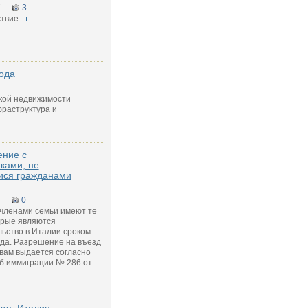
7
3
твие
ода
кой недвижимости
раструктура и
ение с
ками, не
ся гражданами
0
 членами семьи имеют те
орые являются
ьство в Италии сроком
ода. Разрешение на въезд
вам выдается согласно
об иммиграции № 286 от