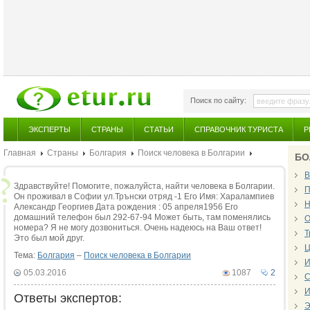
Поиск по сайту:
ЭКСПЕРТЫ
СТРАНЫ
СТАТЬИ
СПРАВОЧНИК ТУРИСТА
Р
Главная
Страны
Болгария
Поиск человека в Болгарии
БО
В
Здравствуйте! Помогите, пожалуйста, найти человека в Болгарии.
П
Он проживал в Софии ул.Трънски отряд -1 Его Имя: Харалампиев
Н
Александр Георгиев Дата рождения : 05 апреля1956 Его
домашний телефон был 292-67-94 Может быть, там поменялись
О
номера? Я не могу дозвониться. Очень надеюсь на Ваш ответ!
Т
Это был мой друг.
Ц
Тема:
Болгария
–
Поиск человека в Болгарии
И
05.03.2016
1087
2
С
И
Ответы экспертов:
Э