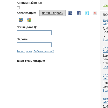
Анонимный вход:
Все
Авторизация:
Логин и пароль
ВО
Доб
Бол
Логин (e-mail):
Доб
Бол
...
Пароль:
Бол
Здр
г.Ло
Регистрация
Забыли пароль?
Здр
г.Л
Текст комментария:
Дим.
Бол
Здр
шко.
Здр
шко
Бол
Доб
Бол
Доб