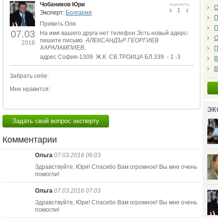
Чобаников Юри
оценить
О
1
Эксперт:
Болгария
П
Приветь Оля
П
07.03
На имя вашего друга нет телефон.Эсть новый адерс-
О
пишите письмо
АЛЕКСАНДЪР ГЕОРГИЕВ
2016
ХАРАЛАМПИЕВ
,
П
адрес София-1309 Ж.К СВ.ТРОИЦА БЛ.339 - 1 -3
В
В
Забрать себе:
Мне нравится:
ЭК
Задать свой вопрос эксперту
Комментарии
Ольга
07.03.2016 06:03
Здравствуйте, Юри! Спасибо Вам огромное! Вы мне очень
помогли!
Ольга
07.03.2016 07:03
Здравствуйте, Юри! Спасибо Вам огромное! Вы мне очень
помогли!