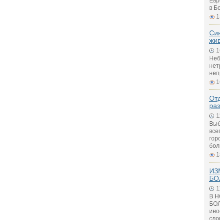
Евр
в Б
1
Си
жи
1
Неб
нет
неп
1
Отд
ра
1
Выб
все
гор
бол
1
ИЗ
БО
1
В 
БОЛ
ино
сло