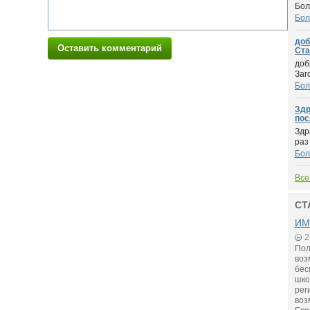
Бол
Бол
доб
Оставить комментарий
Стар
доб
Заг
Бол
Здр
пос
Здр
раз
Бол
Все
СТ
ИМ
2
Пол
воз
бес
шко
рег
воз